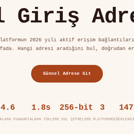
l Giriş Adr
latformun 2026 yılı aktif erişim bağlantılar
fada. Hangi adresi aradığını bul, doğrudan e
Güncel Adrese Git
4.6
1.8s
256-bit
3
147
ALAMA PUAN
ORTALAMA YÜKLEME
SSL ŞIFRELEME
PLATFORM
DEĞERLEND