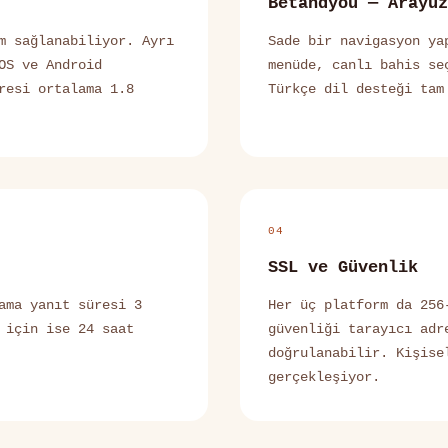
Betandyou — Arayüz
m sağlanabiliyor. Ayrı
Sade bir navigasyon ya
OS ve Android
menüde, canlı bahis se
resi ortalama 1.8
Türkçe dil desteği tam
04
SSL ve Güvenlik
ama yanıt süresi 3
Her üç platform da 256
 için ise 24 saat
güvenliği tarayıcı adr
doğrulanabilir. Kişise
gerçekleşiyor.