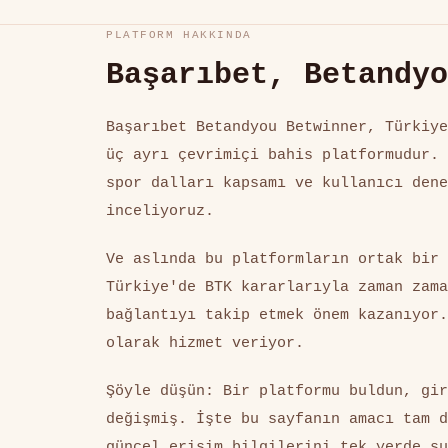
PLATFORM HAKKINDA
Başarıbet, Betandyo
Başarıbet Betandyou Betwinner, Türkiye
üç ayrı çevrimiçi bahis platformudur. 
spor dalları kapsamı ve kullanıcı dene
inceliyoruz.
Ve aslında bu platformların ortak bir 
Türkiye'de BTK kararlarıyla zaman zama
bağlantıyı takip etmek önem kazanıyor.
olarak hizmet veriyor.
Şöyle düşün: Bir platformu buldun, gir
değişmiş. İşte bu sayfanın amacı tam d
güncel erişim bilgilerini tek yerde su