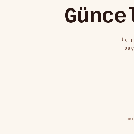
Günce
Üç p
say
ORT