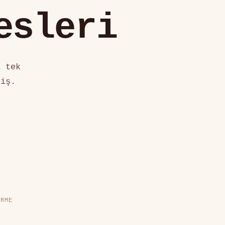
esleri
ı tek
riş.
IRME