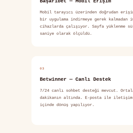
Başarıbet — Mobil Erişim
Mobil tarayıcı üzerinden doğrudan erişi
bir uygulama indirmeye gerek kalmadan i
cihazlarda çalışıyor. Sayfa yüklenme sü
saniye olarak ölçüldü.
03
Betwinner — Canlı Destek
7/24 canlı sohbet desteği mevcut. Ortal
dakikanın altında. E-posta ile iletişim
içinde dönüş yapılıyor.