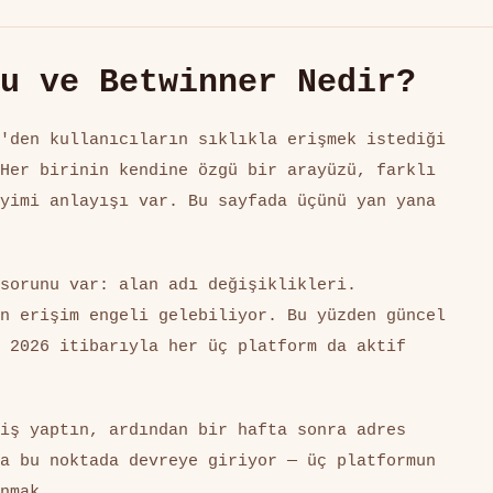
u ve Betwinner Nedir?
'den kullanıcıların sıklıkla erişmek istediği
Her birinin kendine özgü bir arayüzü, farklı
yimi anlayışı var. Bu sayfada üçünü yan yana
sorunu var: alan adı değişiklikleri.
n erişim engeli gelebiliyor. Bu yüzden güncel
 2026 itibarıyla her üç platform da aktif
iş yaptın, ardından bir hafta sonra adres
a bu noktada devreye giriyor — üç platformun
nmak.