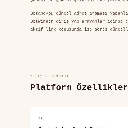
Betandyou güncel adres araması yapanla
Betwinner giriş yap arayanlar içinse c
aktif link konusunda ise adres güncell
DETAYLI İNCELEME
Platform Özellikler
01