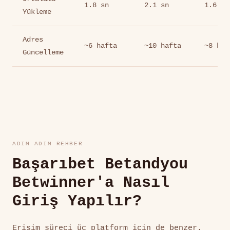
1.8 sn
2.1 sn
1.6 sn
Yükleme
Adres
~6 hafta
~10 hafta
~8 haf
Güncelleme
ADIM ADIM REHBER
Başarıbet Betandyou
Betwinner'a Nasıl
Giriş Yapılır?
Erişim süreci üç platform için de benzer.