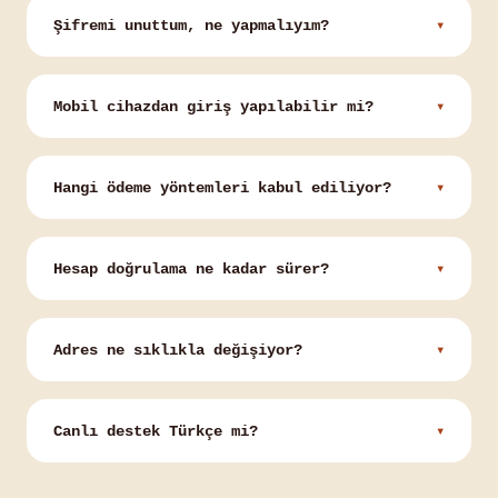
gerek yok. Erişim sorunu yaşıyorsan önce
Şifremi unuttum, ne yapmalıyım?
▾
güncel adresi dene. VPN kullanımı platformun
kullanım koşullarına göre değişebiliyor.
Giriş sayfasındaki "Şifremi Unuttum"
bağlantısını kullan. Kayıtlı e-posta
Mobil cihazdan giriş yapılabilir mi?
▾
adresine sıfırlama linki geliyor. İşlem
genellikle 2-5 dakika içinde tamamlanıyor.
Evet. Her üç platform da mobil tarayıcı
üzerinden çalışıyor. iOS ve Android
Hangi ödeme yöntemleri kabul ediliyor?
▾
cihazlarda ayrı uygulama indirmeye gerek
kalmadan erişim sağlanabiliyor.
Banka havalesi, kripto para (Bitcoin, USDT)
ve bazı e-cüzdan seçenekleri mevcut.
Hesap doğrulama ne kadar sürer?
▾
Platforma göre farklılık gösteriyor. Detaylı
liste için her platformun ödeme sayfasına
Kimlik belgesi yüklendikten sonra genellikle
bakabilirsin.
24-48 saat içinde onay geliyor. Yoğun
Adres ne sıklıkla değişiyor?
▾
dönemlerde bu süre 72 saate uzayabiliyor.
Belgelerin net ve okunabilir olması süreci
Başarıbet ortalama 6 haftada bir, Betandyou
kısaltıyor.
ve Betwinner ise 8-10 haftada bir adres
Canlı destek Türkçe mi?
▾
güncelliyor. Kesin bir takvim yok; bu yüzden
bu sayfayı yer imlerine eklemek pratik bir
Her üç platformda da Türkçe canlı destek
çözüm.