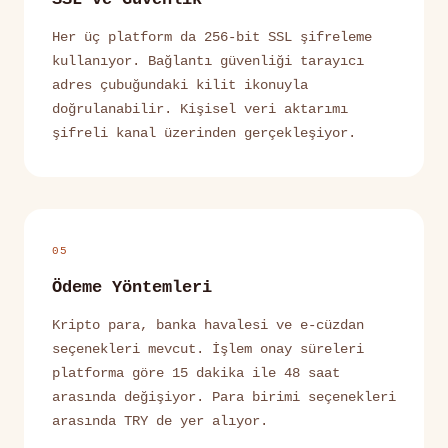
Her üç platform da 256-bit SSL şifreleme
kullanıyor. Bağlantı güvenliği tarayıcı
adres çubuğundaki kilit ikonuyla
doğrulanabilir. Kişisel veri aktarımı
şifreli kanal üzerinden gerçekleşiyor.
05
Ödeme Yöntemleri
Kripto para, banka havalesi ve e-cüzdan
seçenekleri mevcut. İşlem onay süreleri
platforma göre 15 dakika ile 48 saat
arasında değişiyor. Para birimi seçenekleri
arasında TRY de yer alıyor.