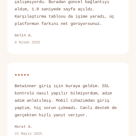
çalışmıyordu. Buradan güncel bağlantıyı
aldım, 1.8 saniyede sayfa açıldı.
Karşılaştırma tablosu da işime yaradı, üç
platformun farkını net görüyorsunuz.
Selin A.
8 Nisan 2025
★★★★★
Betwinner giriş için buraya geldim. SSL
kontrolü nasıl yapılır bilmiyordum, adım
adım anlatılmış. Mobil cihazımdan giriş
yaptım, hiç sorun çıkmadı. Canlı destek de
gerçekten hızlı yanıt veriyor.
Murat D.
22 Mayıs 2025