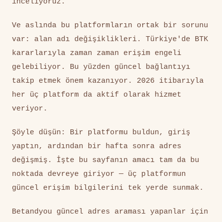
inceliyoruz.
Ve aslında bu platformların ortak bir sorunu
var: alan adı değişiklikleri. Türkiye'de BTK
kararlarıyla zaman zaman erişim engeli
gelebiliyor. Bu yüzden güncel bağlantıyı
takip etmek önem kazanıyor. 2026 itibarıyla
her üç platform da aktif olarak hizmet
veriyor.
Şöyle düşün: Bir platformu buldun, giriş
yaptın, ardından bir hafta sonra adres
değişmiş. İşte bu sayfanın amacı tam da bu
noktada devreye giriyor — üç platformun
güncel erişim bilgilerini tek yerde sunmak.
Betandyou güncel adres araması yapanlar için