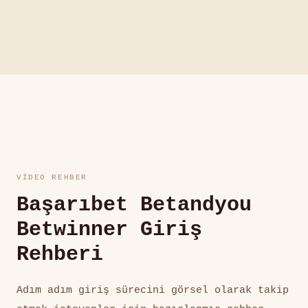
mevcut. Betwinner'da ortalama yanıt süresi 3
dakikanın altında. Betandyou ve Başarıbet'te
bu süre 5 dakikaya kadar çıkabiliyor.
VIDEO REHBER
Başarıbet Betandyou
Betwinner Giriş
Rehberi
Adım adım giriş sürecini görsel olarak takip