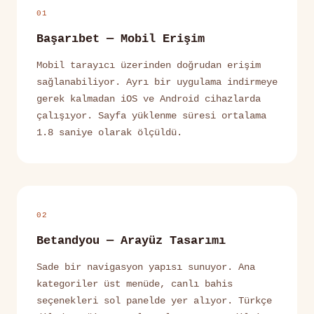
01
Başarıbet — Mobil Erişim
Mobil tarayıcı üzerinden doğrudan erişim
sağlanabiliyor. Ayrı bir uygulama indirmeye
gerek kalmadan iOS ve Android cihazlarda
çalışıyor. Sayfa yüklenme süresi ortalama
1.8 saniye olarak ölçüldü.
02
Betandyou — Arayüz Tasarımı
Sade bir navigasyon yapısı sunuyor. Ana
kategoriler üst menüde, canlı bahis
seçenekleri sol panelde yer alıyor. Türkçe