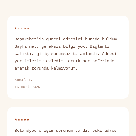
★★★★★
Başarıbet'in güncel adresini burada buldum.
Sayfa net, gereksiz bilgi yok. Bağlantı
çalıştı, giriş sorunsuz tamamlandı. Adresi
yer imlerime ekledim, artık her seferinde
aramak zorunda kalmıyorum.
Kemal T.
15 Mart 2025
★★★★★
Betandyou erişim sorunum vardı, eski adres