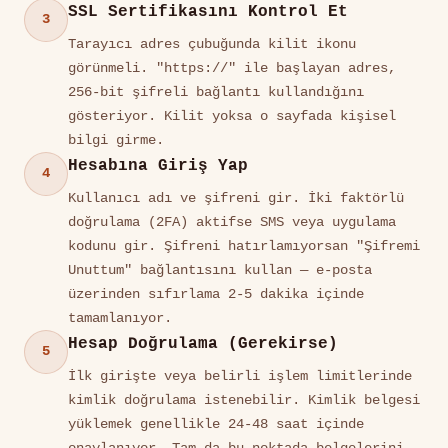
SSL Sertifikasını Kontrol Et
3
Tarayıcı adres çubuğunda kilit ikonu
görünmeli. "https://" ile başlayan adres,
256-bit şifreli bağlantı kullandığını
gösteriyor. Kilit yoksa o sayfada kişisel
bilgi girme.
Hesabına Giriş Yap
4
Kullanıcı adı ve şifreni gir. İki faktörlü
doğrulama (2FA) aktifse SMS veya uygulama
kodunu gir. Şifreni hatırlamıyorsan "Şifremi
Unuttum" bağlantısını kullan — e-posta
üzerinden sıfırlama 2-5 dakika içinde
tamamlanıyor.
Hesap Doğrulama (Gerekirse)
5
İlk girişte veya belirli işlem limitlerinde
kimlik doğrulama istenebilir. Kimlik belgesi
yüklemek genellikle 24-48 saat içinde