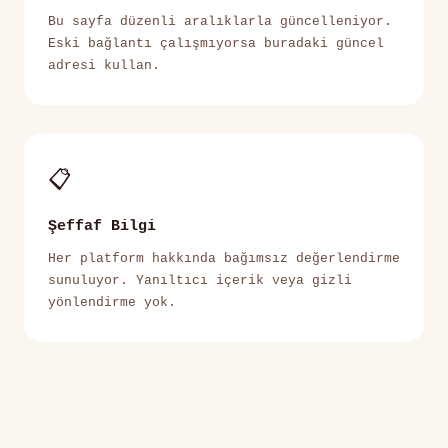
Bu sayfa düzenli aralıklarla güncelleniyor.
Eski bağlantı çalışmıyorsa buradaki güncel
adresi kullan.
📋
Şeffaf Bilgi
Her platform hakkında bağımsız değerlendirme
sunuluyor. Yanıltıcı içerik veya gizli
yönlendirme yok.