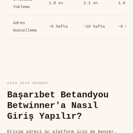
1.8 sn
2.1 sn
1.6 sn
Yükleme
Adres
~6 hafta
~10 hafta
~8 haf
Güncelleme
ADIM ADIM REHBER
Başarıbet Betandyou
Betwinner'a Nasıl
Giriş Yapılır?
Erişim süreci üç platform için de benzer.