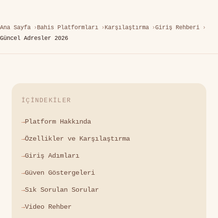
Ana Sayfa
Bahis Platformları
Karşılaştırma
Giriş Rehberi
Güncel Adresler 2026
İÇINDEKILER
Platform Hakkında
Özellikler ve Karşılaştırma
Giriş Adımları
Güven Göstergeleri
Sık Sorulan Sorular
Video Rehber