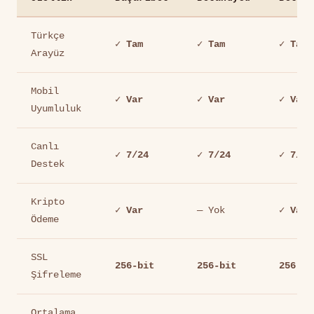
Türkçe
✓ Tam
✓ Tam
✓ Tam
Arayüz
Mobil
✓ Var
✓ Var
✓ Var
Uyumluluk
Canlı
✓ 7/24
✓ 7/24
✓ 7/24
Destek
Kripto
✓ Var
— Yok
✓ Var
Ödeme
SSL
256-bit
256-bit
256-bi
Şifreleme
Ortalama