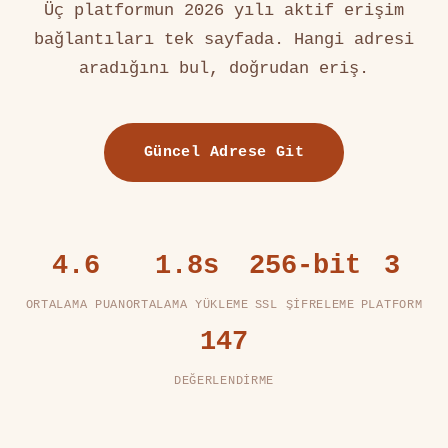
Üç platformun 2026 yılı aktif erişim
bağlantıları tek sayfada. Hangi adresi
aradığını bul, doğrudan eriş.
Güncel Adrese Git
4.6
1.8s
256-bit
3
ORTALAMA PUAN
ORTALAMA YÜKLEME
SSL ŞIFRELEME
PLATFORM
147
DEĞERLENDIRME