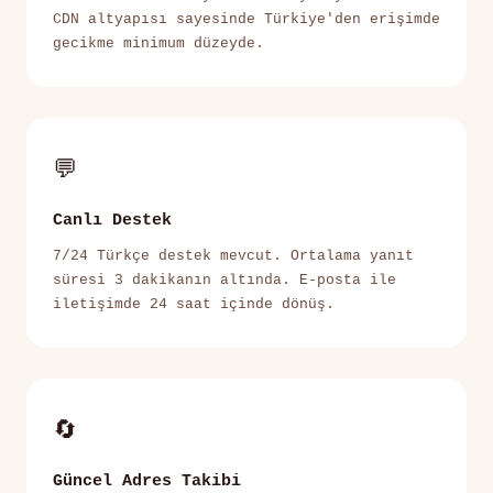
CDN altyapısı sayesinde Türkiye'den erişimde
gecikme minimum düzeyde.
💬
Canlı Destek
7/24 Türkçe destek mevcut. Ortalama yanıt
süresi 3 dakikanın altında. E-posta ile
iletişimde 24 saat içinde dönüş.
🔄
Güncel Adres Takibi