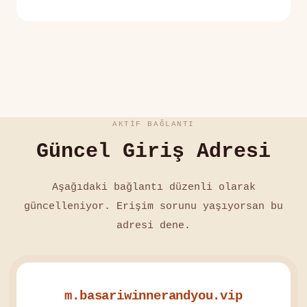
AKTIF BAĞLANTI
Güncel Giriş Adresi
Aşağıdaki bağlantı düzenli olarak
güncelleniyor. Erişim sorunu yaşıyorsan bu
adresi dene.
m.basariwinnerandyou.vip