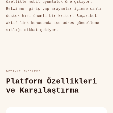
özellikle mobil uyumluluk öne çıkıyor.
Betwinner giriş yap arayanlar içinse canlı
destek hızı önemli bir kriter. Başarıbet
aktif link konusunda ise adres güncelleme
sıklığı dikkat çekiyor.
DETAYLI İNCELEME
Platform Özellikleri
ve Karşılaştırma