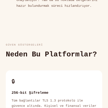
onaylanıyor. Tam da bu noktada belgelerini
hazır bulundurmak süreci hızlandırıyor.
GÜVEN GÖSTERGELERI
Neden Bu Platformlar?
🔒
256-bit Şifreleme
Tüm bağlantılar TLS 1.3 protokolü ile
güvence altında. Kişisel ve finansal veriler