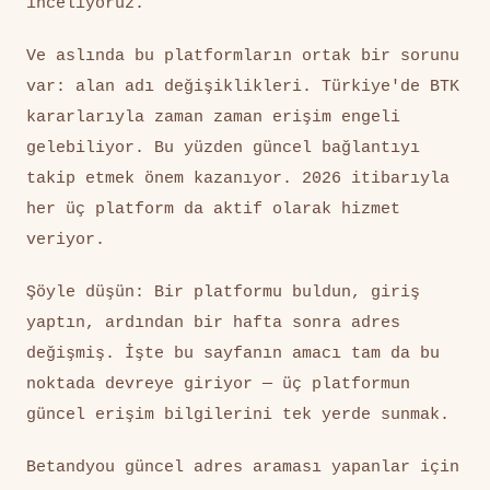
inceliyoruz.
Ve aslında bu platformların ortak bir sorunu
var: alan adı değişiklikleri. Türkiye'de BTK
kararlarıyla zaman zaman erişim engeli
gelebiliyor. Bu yüzden güncel bağlantıyı
takip etmek önem kazanıyor. 2026 itibarıyla
her üç platform da aktif olarak hizmet
veriyor.
Şöyle düşün: Bir platformu buldun, giriş
yaptın, ardından bir hafta sonra adres
değişmiş. İşte bu sayfanın amacı tam da bu
noktada devreye giriyor — üç platformun
güncel erişim bilgilerini tek yerde sunmak.
Betandyou güncel adres araması yapanlar için