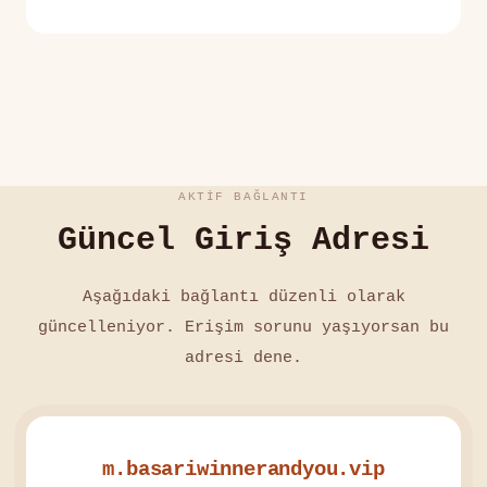
AKTIF BAĞLANTI
Güncel Giriş Adresi
Aşağıdaki bağlantı düzenli olarak
güncelleniyor. Erişim sorunu yaşıyorsan bu
adresi dene.
m.basariwinnerandyou.vip