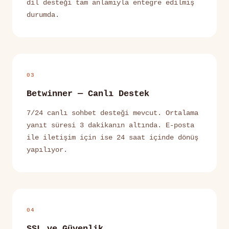
dil desteği tam anlamıyla entegre edilmiş
durumda.
03
Betwinner — Canlı Destek
7/24 canlı sohbet desteği mevcut. Ortalama
yanıt süresi 3 dakikanın altında. E-posta
ile iletişim için ise 24 saat içinde dönüş
yapılıyor.
04
SSL ve Güvenlik