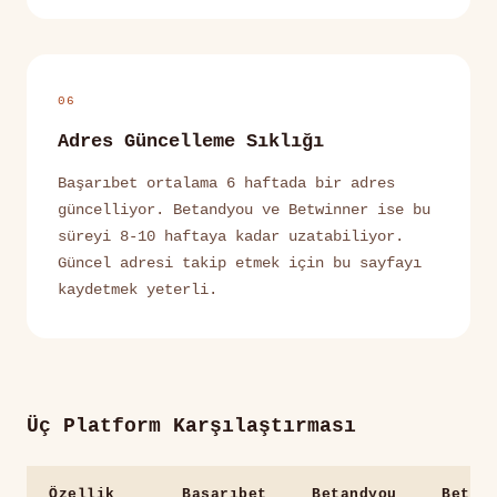
06
Adres Güncelleme Sıklığı
Başarıbet ortalama 6 haftada bir adres
güncelliyor. Betandyou ve Betwinner ise bu
süreyi 8-10 haftaya kadar uzatabiliyor.
Güncel adresi takip etmek için bu sayfayı
kaydetmek yeterli.
Üç Platform Karşılaştırması
Özellik
Başarıbet
Betandyou
Betwi