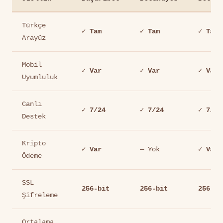
Türkçe
✓ Tam
✓ Tam
✓ Tam
Arayüz
Mobil
✓ Var
✓ Var
✓ Var
Uyumluluk
Canlı
✓ 7/24
✓ 7/24
✓ 7/24
Destek
Kripto
✓ Var
— Yok
✓ Var
Ödeme
SSL
256-bit
256-bit
256-bi
Şifreleme
Ortalama