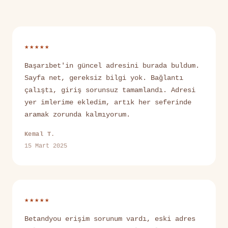
★★★★★
Başarıbet'in güncel adresini burada buldum.
Sayfa net, gereksiz bilgi yok. Bağlantı
çalıştı, giriş sorunsuz tamamlandı. Adresi
yer imlerime ekledim, artık her seferinde
aramak zorunda kalmıyorum.
Kemal T.
15 Mart 2025
★★★★★
Betandyou erişim sorunum vardı, eski adres