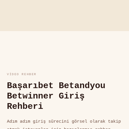
mevcut. Betwinner'da ortalama yanıt süresi 3
dakikanın altında. Betandyou ve Başarıbet'te
bu süre 5 dakikaya kadar çıkabiliyor.
VIDEO REHBER
Başarıbet Betandyou
Betwinner Giriş
Rehberi
Adım adım giriş sürecini görsel olarak takip