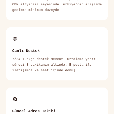
CDN altyapısı sayesinde Türkiye'den erişimde
gecikme minimum düzeyde.
💬
Canlı Destek
7/24 Türkçe destek mevcut. Ortalama yanıt
süresi 3 dakikanın altında. E-posta ile
iletişimde 24 saat içinde dönüş.
🔄
Güncel Adres Takibi