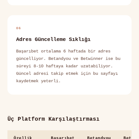
06
Adres Güncelleme Sıklığı
Başarıbet ortalama 6 haftada bir adres
güncelliyor. Betandyou ve Betwinner ise bu
süreyi 8-10 haftaya kadar uzatabiliyor.
Güncel adresi takip etmek için bu sayfayı
kaydetmek yeterli.
Üç Platform Karşılaştırması
Özellik
Başarıbet
Betandyou
Betwi