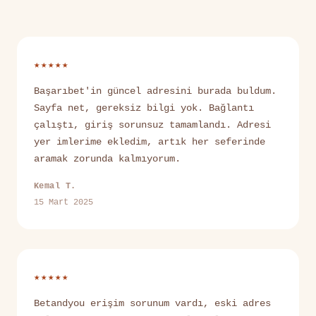
★★★★★
Başarıbet'in güncel adresini burada buldum.
Sayfa net, gereksiz bilgi yok. Bağlantı
çalıştı, giriş sorunsuz tamamlandı. Adresi
yer imlerime ekledim, artık her seferinde
aramak zorunda kalmıyorum.
Kemal T.
15 Mart 2025
★★★★★
Betandyou erişim sorunum vardı, eski adres