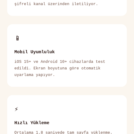
şifreli kanal üzerinden iletiliyor.
📱
Mobil Uyumluluk
iOS 15+ ve Android 10+ cihazlarda test
edildi. Ekran boyutuna göre otomatik
uyarlama yapıyor.
⚡
Hızlı Yükleme
Ortalama 1.8 saniyede tam sayfa yüklenme.