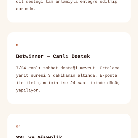
dil desteği tam anlamıyla entegre edilmiş
durumda.
03
Betwinner — Canlı Destek
7/24 canlı sohbet desteği mevcut. Ortalama
yanıt süresi 3 dakikanın altında. E-posta
ile iletişim için ise 24 saat içinde dönüş
yapılıyor.
04
SSL ve Güvenlik