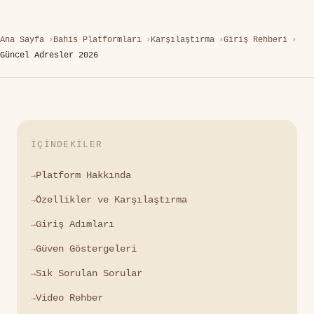
Ana Sayfa
Bahis Platformları
Karşılaştırma
Giriş Rehberi
Güncel Adresler 2026
İÇINDEKILER
Platform Hakkında
Özellikler ve Karşılaştırma
Giriş Adımları
Güven Göstergeleri
Sık Sorulan Sorular
Video Rehber