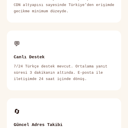
CDN altyapısı sayesinde Türkiye'den erişimde
gecikme minimum düzeyde.
💬
Canlı Destek
7/24 Türkçe destek mevcut. Ortalama yanıt
süresi 3 dakikanın altında. E-posta ile
iletişimde 24 saat içinde dönüş.
🔄
Güncel Adres Takibi