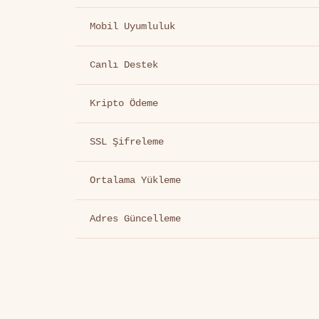
Mobil Uyumluluk
Canlı Destek
Kripto Ödeme
SSL Şifreleme
Ortalama Yükleme
Adres Güncelleme