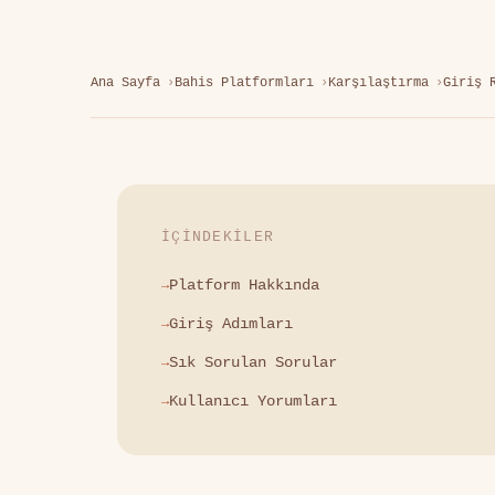
Ana Sayfa
Bahis Platformları
Karşılaştırma
Giriş 
İÇINDEKILER
Platform Hakkında
Giriş Adımları
Sık Sorulan Sorular
Kullanıcı Yorumları