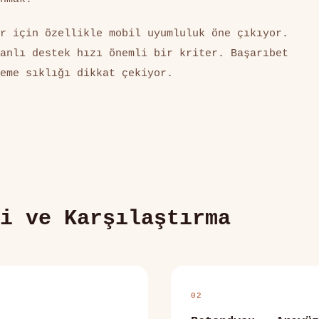
r için özellikle mobil uyumluluk öne çıkıyor.
anlı destek hızı önemli bir kriter. Başarıbet
eme sıklığı dikkat çekiyor.
i ve Karşılaştırma
02