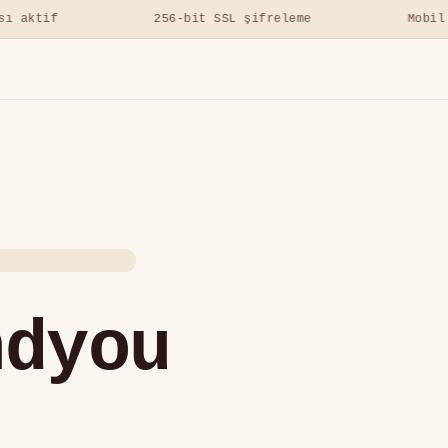
 aktif
256-bit SSL şifreleme
Mobil u
ndyou