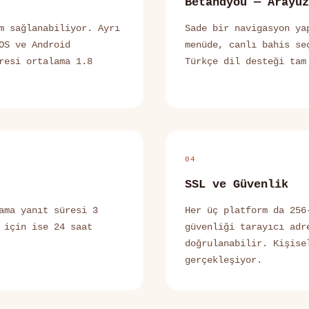
Betandyou — Arayüz
m sağlanabiliyor. Ayrı
Sade bir navigasyon ya
OS ve Android
menüde, canlı bahis se
resi ortalama 1.8
Türkçe dil desteği tam
04
SSL ve Güvenlik
ama yanıt süresi 3
Her üç platform da 256
 için ise 24 saat
güvenliği tarayıcı adr
doğrulanabilir. Kişise
gerçekleşiyor.