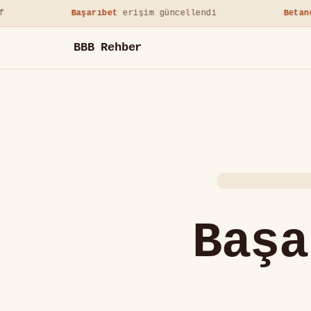
Başarıbet
erişim güncellendi
Betandy
BBB Rehber
Başa