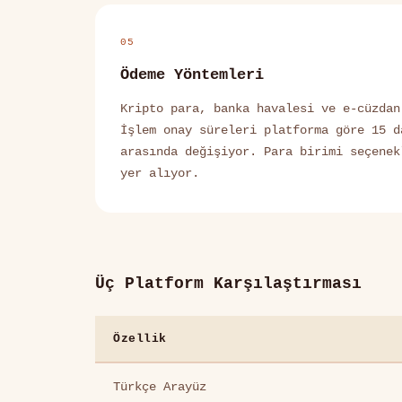
05
Ödeme Yöntemleri
Kripto para, banka havalesi ve e-cüzdan
İşlem onay süreleri platforma göre 15 d
arasında değişiyor. Para birimi seçenek
yer alıyor.
Üç Platform Karşılaştırması
Özellik
Türkçe Arayüz