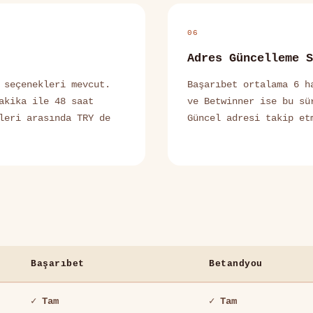
06
Adres Güncelleme S
 seçenekleri mevcut.
Başarıbet ortalama 6 h
akika ile 48 saat
ve Betwinner ise bu sü
leri arasında TRY de
Güncel adresi takip et
Başarıbet
Betandyou
✓ Tam
✓ Tam