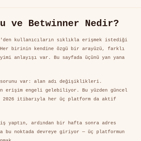
u ve Betwinner Nedir?
'den kullanıcıların sıklıkla erişmek istediği
Her birinin kendine özgü bir arayüzü, farklı
yimi anlayışı var. Bu sayfada üçünü yan yana
sorunu var: alan adı değişiklikleri.
n erişim engeli gelebiliyor. Bu yüzden güncel
 2026 itibarıyla her üç platform da aktif
iş yaptın, ardından bir hafta sonra adres
a bu noktada devreye giriyor — üç platformun
nmak.