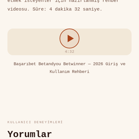
etmek isteyenler için hazırlanmış rehber
videosu. Süre: 4 dakika 32 saniye.
4:32
Başarıbet Betandyou Betwinner — 2026 Giriş ve
Kullanım Rehberi
KULLANICI DENEYIMLERI
Yorumlar