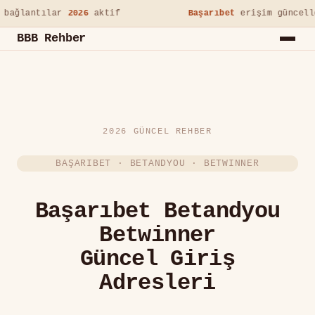
 bağlantılar
2026
aktif
Başarıbet
erişim güncell
BBB Rehber
2026 GÜNCEL REHBER
BAŞARIBET · BETANDYOU · BETWINNER
Başarıbet Betandyou
Betwinner
Güncel Giriş
Adresleri