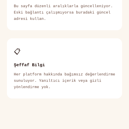
Bu sayfa düzenli aralıklarla güncelleniyor.
Eski bağlantı çalışmıyorsa buradaki güncel
adresi kullan.
📋
Şeffaf Bilgi
Her platform hakkında bağımsız değerlendirme
sunuluyor. Yanıltıcı içerik veya gizli
yönlendirme yok.