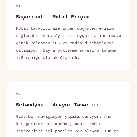
01
Başarıbet — Mobil Erişim
Mobil tarayıcı üzerinden doğrudan erişim
sağlanabiliyor. Ayrı bir uygulama indirmeye
gerek kalmadan iOS ve Android cihazlarda
çalışıyor. Sayfa yüklenme süresi ortalama
1.8 saniye olarak ölçüldü.
02
Betandyou — Arayüz Tasarımı
Sade bir navigasyon yapısı sunuyor. Ana
kategoriler üst menüde, canlı bahis
seçenekleri sol panelde yer alıyor. Türkçe