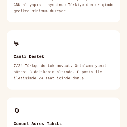
CDN altyapısı sayesinde Türkiye'den erişimde
gecikme minimum düzeyde.
💬
Canlı Destek
7/24 Türkçe destek mevcut. Ortalama yanıt
süresi 3 dakikanın altında. E-posta ile
iletişimde 24 saat içinde dönüş.
🔄
Güncel Adres Takibi