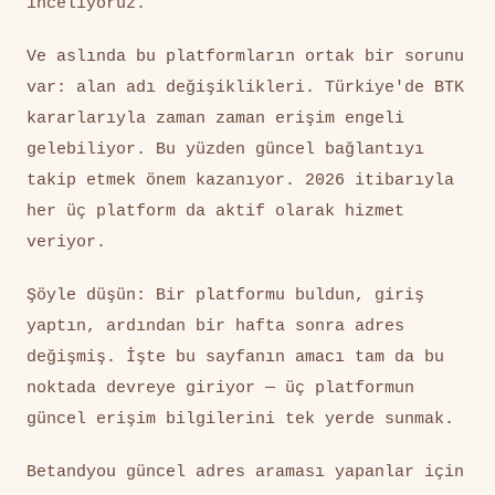
inceliyoruz.
Ve aslında bu platformların ortak bir sorunu
var: alan adı değişiklikleri. Türkiye'de BTK
kararlarıyla zaman zaman erişim engeli
gelebiliyor. Bu yüzden güncel bağlantıyı
takip etmek önem kazanıyor. 2026 itibarıyla
her üç platform da aktif olarak hizmet
veriyor.
Şöyle düşün: Bir platformu buldun, giriş
yaptın, ardından bir hafta sonra adres
değişmiş. İşte bu sayfanın amacı tam da bu
noktada devreye giriyor — üç platformun
güncel erişim bilgilerini tek yerde sunmak.
Betandyou güncel adres araması yapanlar için