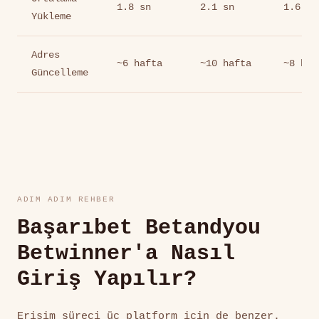
1.8 sn
2.1 sn
1.6 sn
Yükleme
Adres
~6 hafta
~10 hafta
~8 haf
Güncelleme
ADIM ADIM REHBER
Başarıbet Betandyou
Betwinner'a Nasıl
Giriş Yapılır?
Erişim süreci üç platform için de benzer.