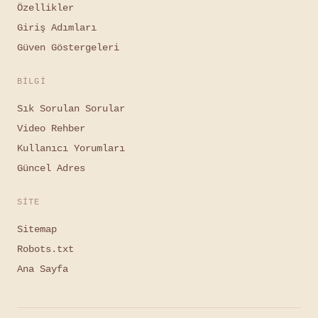
Özellikler
Giriş Adımları
Güven Göstergeleri
BILGI
Sık Sorulan Sorular
Video Rehber
Kullanıcı Yorumları
Güncel Adres
SITE
Sitemap
Robots.txt
Ana Sayfa