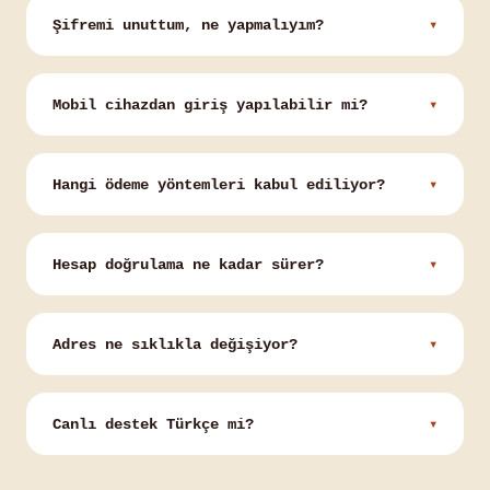
gerek yok. Erişim sorunu yaşıyorsan önce
Şifremi unuttum, ne yapmalıyım?
▾
güncel adresi dene. VPN kullanımı platformun
kullanım koşullarına göre değişebiliyor.
Giriş sayfasındaki "Şifremi Unuttum"
bağlantısını kullan. Kayıtlı e-posta
Mobil cihazdan giriş yapılabilir mi?
▾
adresine sıfırlama linki geliyor. İşlem
genellikle 2-5 dakika içinde tamamlanıyor.
Evet. Her üç platform da mobil tarayıcı
üzerinden çalışıyor. iOS ve Android
Hangi ödeme yöntemleri kabul ediliyor?
▾
cihazlarda ayrı uygulama indirmeye gerek
kalmadan erişim sağlanabiliyor.
Banka havalesi, kripto para (Bitcoin, USDT)
ve bazı e-cüzdan seçenekleri mevcut.
Hesap doğrulama ne kadar sürer?
▾
Platforma göre farklılık gösteriyor. Detaylı
liste için her platformun ödeme sayfasına
Kimlik belgesi yüklendikten sonra genellikle
bakabilirsin.
24-48 saat içinde onay geliyor. Yoğun
Adres ne sıklıkla değişiyor?
▾
dönemlerde bu süre 72 saate uzayabiliyor.
Belgelerin net ve okunabilir olması süreci
Başarıbet ortalama 6 haftada bir, Betandyou
kısaltıyor.
ve Betwinner ise 8-10 haftada bir adres
Canlı destek Türkçe mi?
▾
güncelliyor. Kesin bir takvim yok; bu yüzden
bu sayfayı yer imlerine eklemek pratik bir
Her üç platformda da Türkçe canlı destek
çözüm.