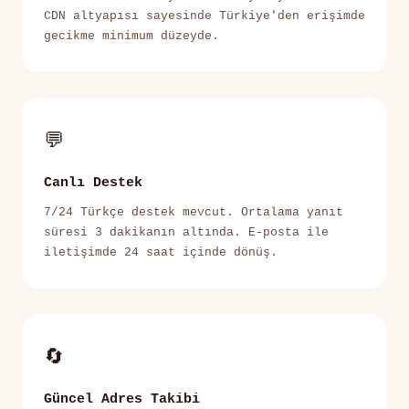
CDN altyapısı sayesinde Türkiye'den erişimde
gecikme minimum düzeyde.
💬
Canlı Destek
7/24 Türkçe destek mevcut. Ortalama yanıt
süresi 3 dakikanın altında. E-posta ile
iletişimde 24 saat içinde dönüş.
🔄
Güncel Adres Takibi