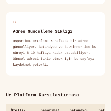
06
Adres Güncelleme Sıklığı
Başarıbet ortalama 6 haftada bir adres
güncelliyor. Betandyou ve Betwinner ise bu
süreyi 8-10 haftaya kadar uzatabiliyor.
Güncel adresi takip etmek için bu sayfayı
kaydetmek yeterli.
Üç Platform Karşılaştırması
Özellik
Başarıbet
Betandyou
Betwi