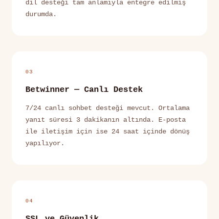
dil desteği tam anlamıyla entegre edilmiş
durumda.
03
Betwinner — Canlı Destek
7/24 canlı sohbet desteği mevcut. Ortalama
yanıt süresi 3 dakikanın altında. E-posta
ile iletişim için ise 24 saat içinde dönüş
yapılıyor.
04
SSL ve Güvenlik