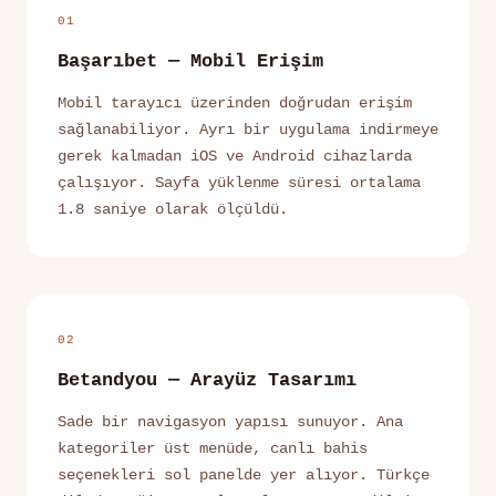
01
Başarıbet — Mobil Erişim
Mobil tarayıcı üzerinden doğrudan erişim
sağlanabiliyor. Ayrı bir uygulama indirmeye
gerek kalmadan iOS ve Android cihazlarda
çalışıyor. Sayfa yüklenme süresi ortalama
1.8 saniye olarak ölçüldü.
02
Betandyou — Arayüz Tasarımı
Sade bir navigasyon yapısı sunuyor. Ana
kategoriler üst menüde, canlı bahis
seçenekleri sol panelde yer alıyor. Türkçe