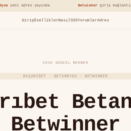
ou
yeni adres yayında
Betwinner
giriş bağlantısı
Giriş
Özellikler
Nasıl
SSS
Yorumlar
Adres
2026 GÜNCEL REHBER
BAŞARIBET · BETANDYOU · BETWINNER
rıbet Beta
Betwinner