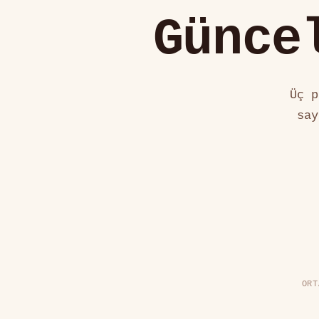
Günce
Üç p
say
ORT