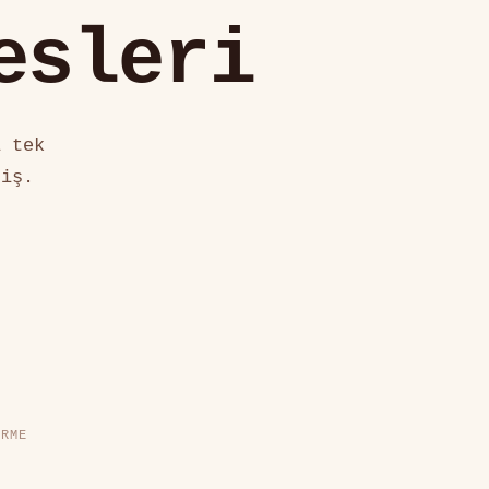
esleri
ı tek
riş.
IRME