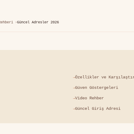
Rehberi
Güncel Adresler 2026
Özellikler ve Karşılaştı
Güven Göstergeleri
Video Rehber
Güncel Giriş Adresi