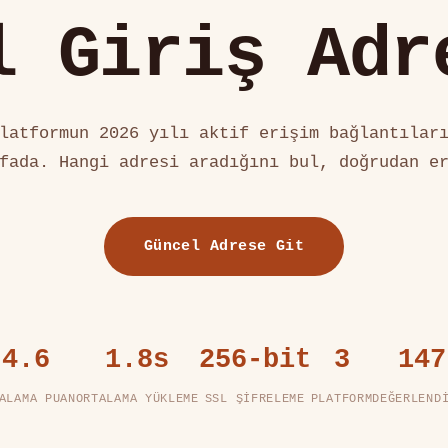
l Giriş Adr
latformun 2026 yılı aktif erişim bağlantılar
fada. Hangi adresi aradığını bul, doğrudan e
Güncel Adrese Git
4.6
1.8s
256-bit
3
147
ALAMA PUAN
ORTALAMA YÜKLEME
SSL ŞIFRELEME
PLATFORM
DEĞERLEND