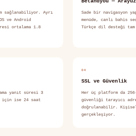
Betandyou — Arayüz
m sağlanabiliyor. Ayrı
Sade bir navigasyon ya
OS ve Android
menüde, canlı bahis se
resi ortalama 1.8
Türkçe dil desteği tam
04
SSL ve Güvenlik
ama yanıt süresi 3
Her üç platform da 256
 için ise 24 saat
güvenliği tarayıcı adr
doğrulanabilir. Kişise
gerçekleşiyor.