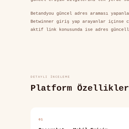
Betandyou güncel adres araması yapanla
Betwinner giriş yap arayanlar içinse c
aktif link konusunda ise adres güncell
DETAYLI İNCELEME
Platform Özellikler
01