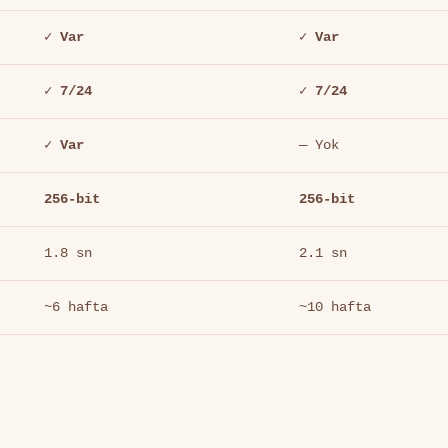
✓ Var
✓ Var
✓ 7/24
✓ 7/24
✓ Var
— Yok
256-bit
256-bit
1.8 sn
2.1 sn
~6 hafta
~10 hafta