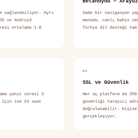
Betandyou — Arayüz
m sağlanabiliyor. Ayrı
Sade bir navigasyon ya
OS ve Android
menüde, canlı bahis se
resi ortalama 1.8
Türkçe dil desteği tam
04
SSL ve Güvenlik
ama yanıt süresi 3
Her üç platform da 256
 için ise 24 saat
güvenliği tarayıcı adr
doğrulanabilir. Kişise
gerçekleşiyor.