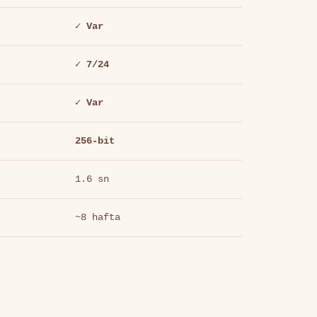
✓ Var
✓ 7/24
✓ Var
256-bit
1.6 sn
~8 hafta