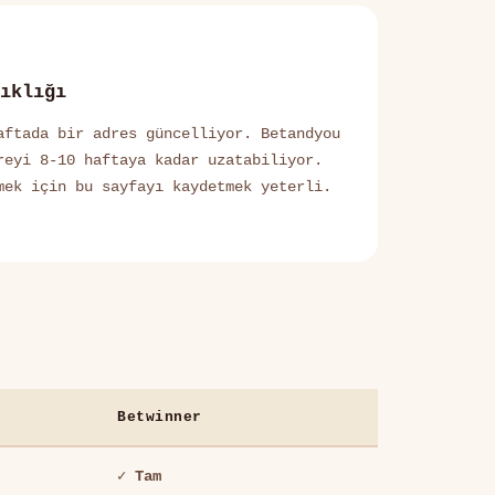
ıklığı
aftada bir adres güncelliyor. Betandyou
reyi 8-10 haftaya kadar uzatabiliyor.
mek için bu sayfayı kaydetmek yeterli.
Betwinner
✓ Tam