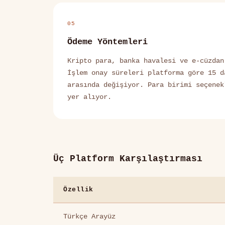
05
Ödeme Yöntemleri
Kripto para, banka havalesi ve e-cüzdan
İşlem onay süreleri platforma göre 15 d
arasında değişiyor. Para birimi seçenek
yer alıyor.
Üç Platform Karşılaştırması
Özellik
Türkçe Arayüz