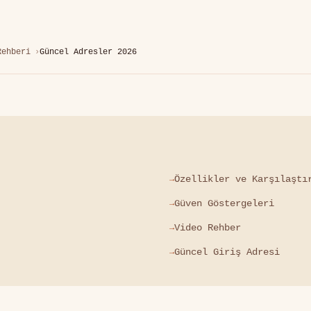
Rehberi
Güncel Adresler 2026
Özellikler ve Karşılaştı
Güven Göstergeleri
Video Rehber
Güncel Giriş Adresi