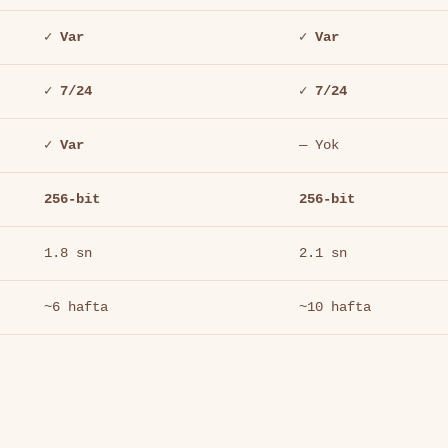
✓ Var
✓ Var
✓ 7/24
✓ 7/24
✓ Var
— Yok
256-bit
256-bit
1.8 sn
2.1 sn
~6 hafta
~10 hafta