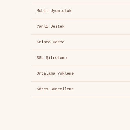
Mobil Uyumluluk
Canlı Destek
Kripto Ödeme
SSL Şifreleme
Ortalama Yükleme
Adres Güncelleme