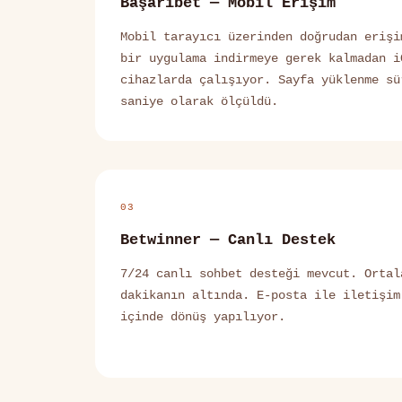
Başarıbet — Mobil Erişim
Mobil tarayıcı üzerinden doğrudan erişi
bir uygulama indirmeye gerek kalmadan i
cihazlarda çalışıyor. Sayfa yüklenme sü
saniye olarak ölçüldü.
03
Betwinner — Canlı Destek
7/24 canlı sohbet desteği mevcut. Ortal
dakikanın altında. E-posta ile iletişim
içinde dönüş yapılıyor.