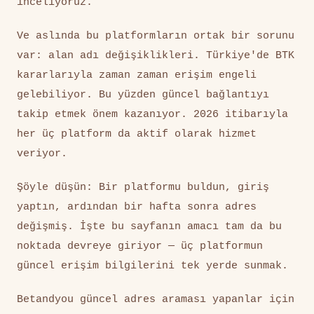
inceliyoruz.
Ve aslında bu platformların ortak bir sorunu
var: alan adı değişiklikleri. Türkiye'de BTK
kararlarıyla zaman zaman erişim engeli
gelebiliyor. Bu yüzden güncel bağlantıyı
takip etmek önem kazanıyor. 2026 itibarıyla
her üç platform da aktif olarak hizmet
veriyor.
Şöyle düşün: Bir platformu buldun, giriş
yaptın, ardından bir hafta sonra adres
değişmiş. İşte bu sayfanın amacı tam da bu
noktada devreye giriyor — üç platformun
güncel erişim bilgilerini tek yerde sunmak.
Betandyou güncel adres araması yapanlar için