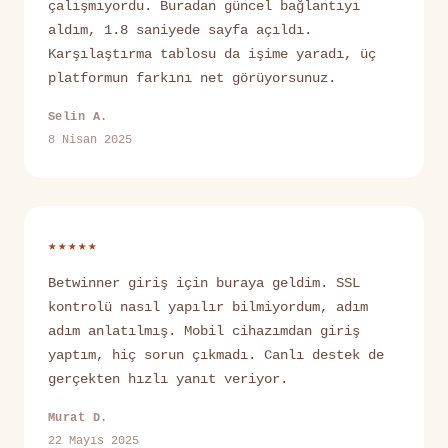
çalışmıyordu. Buradan güncel bağlantıyı
aldım, 1.8 saniyede sayfa açıldı.
Karşılaştırma tablosu da işime yaradı, üç
platformun farkını net görüyorsunuz.
Selin A.
8 Nisan 2025
★★★★★
Betwinner giriş için buraya geldim. SSL
kontrolü nasıl yapılır bilmiyordum, adım
adım anlatılmış. Mobil cihazımdan giriş
yaptım, hiç sorun çıkmadı. Canlı destek de
gerçekten hızlı yanıt veriyor.
Murat D.
22 Mayıs 2025