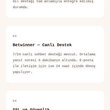
dil desteği tam anlamıyla entegre edilmiş
durumda.
03
Betwinner — Canlı Destek
7/24 canlı sohbet desteği mevcut. Ortalama
yanıt süresi 3 dakikanın altında. E-posta
ile iletişim için ise 24 saat içinde dönüş
yapılıyor.
04
SSL ve Güvenlik