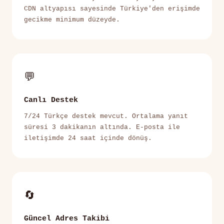
CDN altyapısı sayesinde Türkiye'den erişimde
gecikme minimum düzeyde.
💬
Canlı Destek
7/24 Türkçe destek mevcut. Ortalama yanıt
süresi 3 dakikanın altında. E-posta ile
iletişimde 24 saat içinde dönüş.
🔄
Güncel Adres Takibi