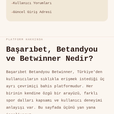
Kullanıcı Yorumları
Güncel Giriş Adresi
PLATFORM HAKKINDA
Başarıbet, Betandyou
ve Betwinner Nedir?
Başarıbet Betandyou Betwinner, Türkiye'den
kullanıcıların sıklıkla erişmek istediği üç
ayrı çevrimiçi bahis platformudur. Her
birinin kendine özgü bir arayüzü, farklı
spor dalları kapsamı ve kullanıcı deneyimi
anlayışı var. Bu sayfada üçünü yan yana