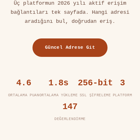
Üç platformun 2026 yılı aktif erişim
bağlantıları tek sayfada. Hangi adresi
aradığını bul, doğrudan eriş.
Güncel Adrese Git
4.6
1.8s
256-bit
3
ORTALAMA PUAN
ORTALAMA YÜKLEME
SSL ŞIFRELEME
PLATFORM
147
DEĞERLENDIRME