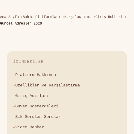
Ana Sayfa
Bahis Platformları
Karşılaştırma
Giriş Rehberi
Güncel Adresler 2026
İÇINDEKILER
Platform Hakkında
Özellikler ve Karşılaştırma
Giriş Adımları
Güven Göstergeleri
Sık Sorulan Sorular
Video Rehber