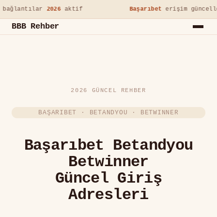
 bağlantılar
2026
aktif
Başarıbet
erişim güncell
BBB Rehber
2026 GÜNCEL REHBER
BAŞARIBET · BETANDYOU · BETWINNER
Başarıbet Betandyou
Betwinner
Güncel Giriş
Adresleri