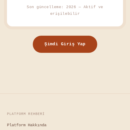
Son güncelleme: 2026 — Aktif ve
erişilebilir
Şimdi Giriş Yap
PLATFORM REHBERI
Platform Hakkında