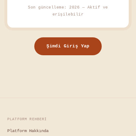
Son güncelleme: 2026 — Aktif ve
erişilebilir
Şimdi Giriş Yap
PLATFORM REHBERI
Platform Hakkında