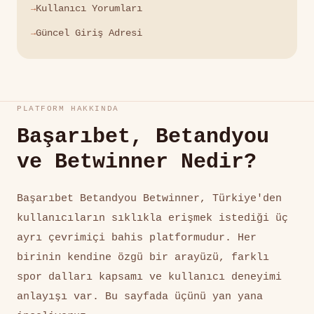
Kullanıcı Yorumları
Güncel Giriş Adresi
PLATFORM HAKKINDA
Başarıbet, Betandyou
ve Betwinner Nedir?
Başarıbet Betandyou Betwinner, Türkiye'den
kullanıcıların sıklıkla erişmek istediği üç
ayrı çevrimiçi bahis platformudur. Her
birinin kendine özgü bir arayüzü, farklı
spor dalları kapsamı ve kullanıcı deneyimi
anlayışı var. Bu sayfada üçünü yan yana