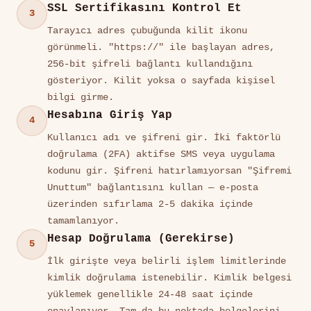
SSL Sertifikasını Kontrol Et
3
Tarayıcı adres çubuğunda kilit ikonu
görünmeli. "https://" ile başlayan adres,
256-bit şifreli bağlantı kullandığını
gösteriyor. Kilit yoksa o sayfada kişisel
bilgi girme.
Hesabına Giriş Yap
4
Kullanıcı adı ve şifreni gir. İki faktörlü
doğrulama (2FA) aktifse SMS veya uygulama
kodunu gir. Şifreni hatırlamıyorsan "Şifremi
Unuttum" bağlantısını kullan — e-posta
üzerinden sıfırlama 2-5 dakika içinde
tamamlanıyor.
Hesap Doğrulama (Gerekirse)
5
İlk girişte veya belirli işlem limitlerinde
kimlik doğrulama istenebilir. Kimlik belgesi
yüklemek genellikle 24-48 saat içinde