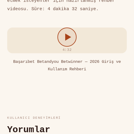
etmek isteyenler için hazırlanmış rehber
videosu. Süre: 4 dakika 32 saniye.
4:32
Başarıbet Betandyou Betwinner — 2026 Giriş ve
Kullanım Rehberi
KULLANICI DENEYIMLERI
Yorumlar