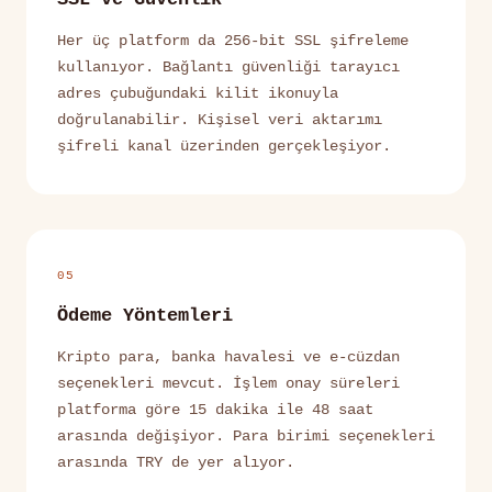
Her üç platform da 256-bit SSL şifreleme
kullanıyor. Bağlantı güvenliği tarayıcı
adres çubuğundaki kilit ikonuyla
doğrulanabilir. Kişisel veri aktarımı
şifreli kanal üzerinden gerçekleşiyor.
05
Ödeme Yöntemleri
Kripto para, banka havalesi ve e-cüzdan
seçenekleri mevcut. İşlem onay süreleri
platforma göre 15 dakika ile 48 saat
arasında değişiyor. Para birimi seçenekleri
arasında TRY de yer alıyor.