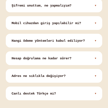
gerek yok. Erişim sorunu yaşıyorsan önce
Şifremi unuttum, ne yapmalıyım?
▾
güncel adresi dene. VPN kullanımı platformun
kullanım koşullarına göre değişebiliyor.
Giriş sayfasındaki "Şifremi Unuttum"
bağlantısını kullan. Kayıtlı e-posta
Mobil cihazdan giriş yapılabilir mi?
▾
adresine sıfırlama linki geliyor. İşlem
genellikle 2-5 dakika içinde tamamlanıyor.
Evet. Her üç platform da mobil tarayıcı
üzerinden çalışıyor. iOS ve Android
Hangi ödeme yöntemleri kabul ediliyor?
▾
cihazlarda ayrı uygulama indirmeye gerek
kalmadan erişim sağlanabiliyor.
Banka havalesi, kripto para (Bitcoin, USDT)
ve bazı e-cüzdan seçenekleri mevcut.
Hesap doğrulama ne kadar sürer?
▾
Platforma göre farklılık gösteriyor. Detaylı
liste için her platformun ödeme sayfasına
Kimlik belgesi yüklendikten sonra genellikle
bakabilirsin.
24-48 saat içinde onay geliyor. Yoğun
Adres ne sıklıkla değişiyor?
▾
dönemlerde bu süre 72 saate uzayabiliyor.
Belgelerin net ve okunabilir olması süreci
Başarıbet ortalama 6 haftada bir, Betandyou
kısaltıyor.
ve Betwinner ise 8-10 haftada bir adres
Canlı destek Türkçe mi?
▾
güncelliyor. Kesin bir takvim yok; bu yüzden
bu sayfayı yer imlerine eklemek pratik bir
Her üç platformda da Türkçe canlı destek
çözüm.