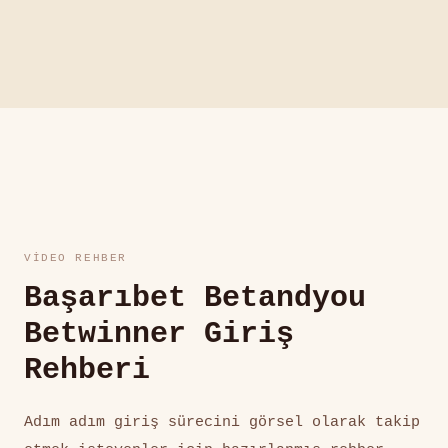
mevcut. Betwinner'da ortalama yanıt süresi 3
dakikanın altında. Betandyou ve Başarıbet'te
bu süre 5 dakikaya kadar çıkabiliyor.
VIDEO REHBER
Başarıbet Betandyou
Betwinner Giriş
Rehberi
Adım adım giriş sürecini görsel olarak takip