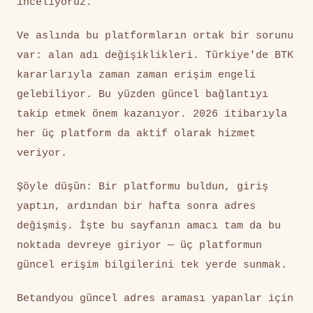
inceliyoruz.
Ve aslında bu platformların ortak bir sorunu
var: alan adı değişiklikleri. Türkiye'de BTK
kararlarıyla zaman zaman erişim engeli
gelebiliyor. Bu yüzden güncel bağlantıyı
takip etmek önem kazanıyor. 2026 itibarıyla
her üç platform da aktif olarak hizmet
veriyor.
Şöyle düşün: Bir platformu buldun, giriş
yaptın, ardından bir hafta sonra adres
değişmiş. İşte bu sayfanın amacı tam da bu
noktada devreye giriyor — üç platformun
güncel erişim bilgilerini tek yerde sunmak.
Betandyou güncel adres araması yapanlar için