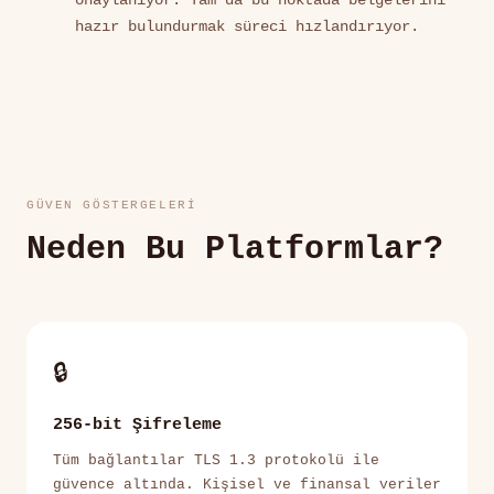
onaylanıyor. Tam da bu noktada belgelerini
hazır bulundurmak süreci hızlandırıyor.
GÜVEN GÖSTERGELERI
Neden Bu Platformlar?
🔒
256-bit Şifreleme
Tüm bağlantılar TLS 1.3 protokolü ile
güvence altında. Kişisel ve finansal veriler