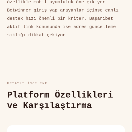
özellikle mobil uyumluluk öne çıkıyor.
Betwinner giriş yap arayanlar içinse canlı
destek hızı önemli bir kriter. Başarıbet
aktif link konusunda ise adres güncelleme
sıklığı dikkat çekiyor.
DETAYLI İNCELEME
Platform Özellikleri
ve Karşılaştırma