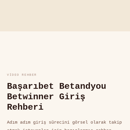
mevcut. Betwinner'da ortalama yanıt süresi 3
dakikanın altında. Betandyou ve Başarıbet'te
bu süre 5 dakikaya kadar çıkabiliyor.
VIDEO REHBER
Başarıbet Betandyou
Betwinner Giriş
Rehberi
Adım adım giriş sürecini görsel olarak takip