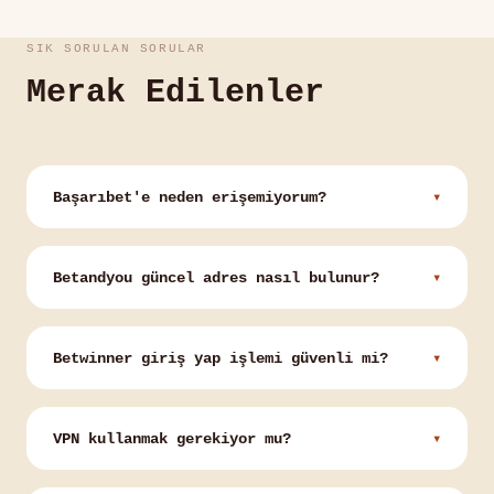
SIK SORULAN SORULAR
Merak Edilenler
Başarıbet'e neden erişemiyorum?
▾
Alan adı değişmiş olabilir. BTK kararlarıyla
zaman zaman eski adresler engelleniyor. Bu
Betandyou güncel adres nasıl bulunur?
▾
sayfanın #guncel-adres bölümünden aktif
bağlantıya ulaşabilirsin.
Bu sayfayı yer imlerine ekle. Adres
değiştiğinde sayfa güncelleniyor. Ayrıca
Betwinner giriş yap işlemi güvenli mi?
▾
platformun resmi sosyal medya hesaplarını
takip etmek de işe yarıyor.
256-bit SSL şifreleme kullanılıyor. Adres
çubuğunda "https://" ve kilit ikonu
VPN kullanmak gerekiyor mu?
▾
görünüyorsa bağlantı güvenli. Bu iki işareti
her zaman kontrol et.
Güncel adreste erişim çalışıyorsa VPN'e