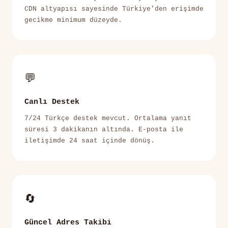
CDN altyapısı sayesinde Türkiye'den erişimde
gecikme minimum düzeyde.
💬
Canlı Destek
7/24 Türkçe destek mevcut. Ortalama yanıt
süresi 3 dakikanın altında. E-posta ile
iletişimde 24 saat içinde dönüş.
🔄
Güncel Adres Takibi