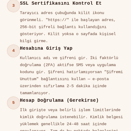
SSL Sertifikasını Kontrol Et
3
Tarayıcı adres çubuğunda kilit ikonu
görünmeli. "https://" ile başlayan adres,
256-bit şifreli bağlantı kullandığını
gösteriyor. Kilit yoksa o sayfada kişisel
bilgi girme.
Hesabına Giriş Yap
4
Kullanıcı adı ve şifreni gir. İki faktörlü
doğrulama (2FA) aktifse SMS veya uygulama
kodunu gir. Şifreni hatırlamıyorsan "Şifremi
Unuttum" bağlantısını kullan — e-posta
üzerinden sıfırlama 2-5 dakika içinde
tamamlanıyor.
Hesap Doğrulama (Gerekirse)
5
İlk girişte veya belirli işlem limitlerinde
kimlik doğrulama istenebilir. Kimlik belgesi
yüklemek genellikle 24-48 saat içinde