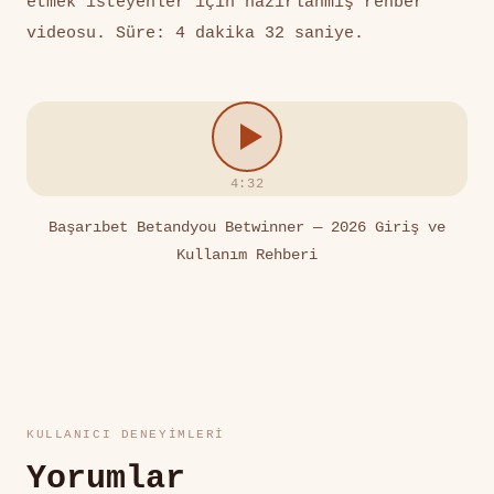
etmek isteyenler için hazırlanmış rehber
videosu. Süre: 4 dakika 32 saniye.
4:32
Başarıbet Betandyou Betwinner — 2026 Giriş ve
Kullanım Rehberi
KULLANICI DENEYIMLERI
Yorumlar