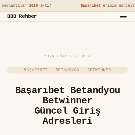
 bağlantılar
2026
aktif
Başarıbet
erişim güncell
BBB Rehber
2026 GÜNCEL REHBER
BAŞARIBET · BETANDYOU · BETWINNER
Başarıbet Betandyou
Betwinner
Güncel Giriş
Adresleri