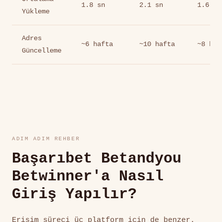
1.8 sn
2.1 sn
1.6 sn
Yükleme
Adres
~6 hafta
~10 hafta
~8 haf
Güncelleme
ADIM ADIM REHBER
Başarıbet Betandyou
Betwinner'a Nasıl
Giriş Yapılır?
Erişim süreci üç platform için de benzer.