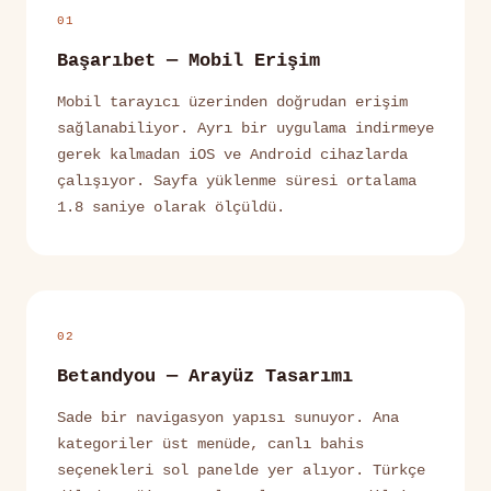
01
Başarıbet — Mobil Erişim
Mobil tarayıcı üzerinden doğrudan erişim
sağlanabiliyor. Ayrı bir uygulama indirmeye
gerek kalmadan iOS ve Android cihazlarda
çalışıyor. Sayfa yüklenme süresi ortalama
1.8 saniye olarak ölçüldü.
02
Betandyou — Arayüz Tasarımı
Sade bir navigasyon yapısı sunuyor. Ana
kategoriler üst menüde, canlı bahis
seçenekleri sol panelde yer alıyor. Türkçe