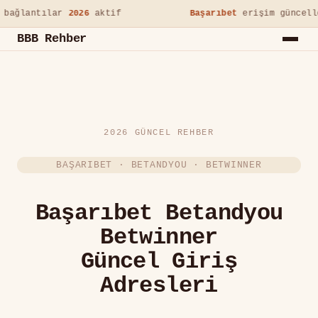
 bağlantılar
2026
aktif
Başarıbet
erişim güncell
BBB Rehber
2026 GÜNCEL REHBER
BAŞARIBET · BETANDYOU · BETWINNER
Başarıbet Betandyou
Betwinner
Güncel Giriş
Adresleri