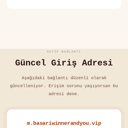
AKTIF BAĞLANTI
Güncel Giriş Adresi
Aşağıdaki bağlantı düzenli olarak
güncelleniyor. Erişim sorunu yaşıyorsan bu
adresi dene.
m.basariwinnerandyou.vip