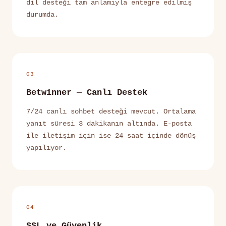
dil desteği tam anlamıyla entegre edilmiş
durumda.
03
Betwinner — Canlı Destek
7/24 canlı sohbet desteği mevcut. Ortalama
yanıt süresi 3 dakikanın altında. E-posta
ile iletişim için ise 24 saat içinde dönüş
yapılıyor.
04
SSL ve Güvenlik