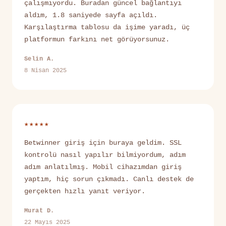
çalışmıyordu. Buradan güncel bağlantıyı
aldım, 1.8 saniyede sayfa açıldı.
Karşılaştırma tablosu da işime yaradı, üç
platformun farkını net görüyorsunuz.
Selin A.
8 Nisan 2025
★★★★★
Betwinner giriş için buraya geldim. SSL
kontrolü nasıl yapılır bilmiyordum, adım
adım anlatılmış. Mobil cihazımdan giriş
yaptım, hiç sorun çıkmadı. Canlı destek de
gerçekten hızlı yanıt veriyor.
Murat D.
22 Mayıs 2025