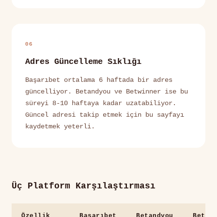
06
Adres Güncelleme Sıklığı
Başarıbet ortalama 6 haftada bir adres
güncelliyor. Betandyou ve Betwinner ise bu
süreyi 8-10 haftaya kadar uzatabiliyor.
Güncel adresi takip etmek için bu sayfayı
kaydetmek yeterli.
Üç Platform Karşılaştırması
Özellik
Başarıbet
Betandyou
Betwi