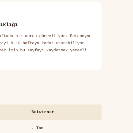
ıklığı
aftada bir adres güncelliyor. Betandyou
reyi 8-10 haftaya kadar uzatabiliyor.
mek için bu sayfayı kaydetmek yeterli.
Betwinner
✓ Tam