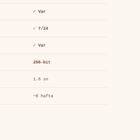
✓ Var
✓ 7/24
✓ Var
256-bit
1.6 sn
~8 hafta