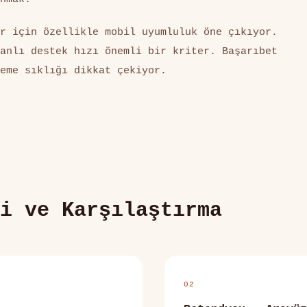
r için özellikle mobil uyumluluk öne çıkıyor.
anlı destek hızı önemli bir kriter. Başarıbet
eme sıklığı dikkat çekiyor.
i ve Karşılaştırma
02