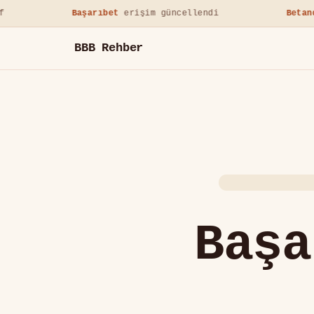
Başarıbet
erişim güncellendi
Betandy
BBB Rehber
Başa