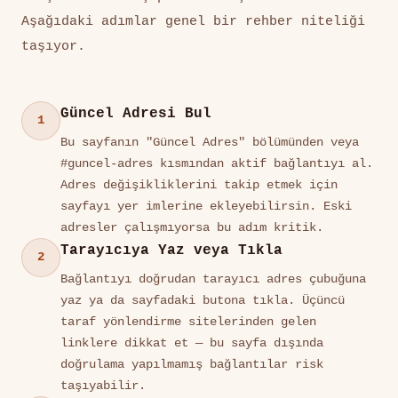
Aşağıdaki adımlar genel bir rehber niteliği
taşıyor.
Güncel Adresi Bul
1
Bu sayfanın "Güncel Adres" bölümünden veya
#guncel-adres kısmından aktif bağlantıyı al.
Adres değişikliklerini takip etmek için
sayfayı yer imlerine ekleyebilirsin. Eski
adresler çalışmıyorsa bu adım kritik.
Tarayıcıya Yaz veya Tıkla
2
Bağlantıyı doğrudan tarayıcı adres çubuğuna
yaz ya da sayfadaki butona tıkla. Üçüncü
taraf yönlendirme sitelerinden gelen
linklere dikkat et — bu sayfa dışında
doğrulama yapılmamış bağlantılar risk
taşıyabilir.