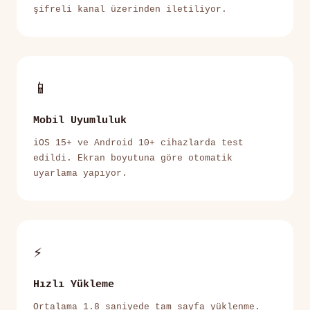
şifreli kanal üzerinden iletiliyor.
📱
Mobil Uyumluluk
iOS 15+ ve Android 10+ cihazlarda test
edildi. Ekran boyutuna göre otomatik
uyarlama yapıyor.
⚡
Hızlı Yükleme
Ortalama 1.8 saniyede tam sayfa yüklenme.