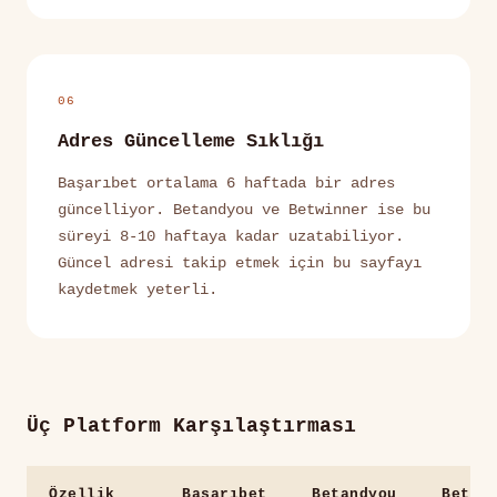
06
Adres Güncelleme Sıklığı
Başarıbet ortalama 6 haftada bir adres
güncelliyor. Betandyou ve Betwinner ise bu
süreyi 8-10 haftaya kadar uzatabiliyor.
Güncel adresi takip etmek için bu sayfayı
kaydetmek yeterli.
Üç Platform Karşılaştırması
Özellik
Başarıbet
Betandyou
Betwi