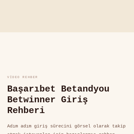
mevcut. Betwinner'da ortalama yanıt süresi 3
dakikanın altında. Betandyou ve Başarıbet'te
bu süre 5 dakikaya kadar çıkabiliyor.
VIDEO REHBER
Başarıbet Betandyou
Betwinner Giriş
Rehberi
Adım adım giriş sürecini görsel olarak takip