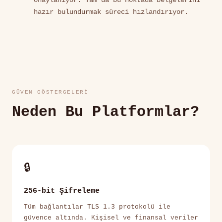
onaylanıyor. Tam da bu noktada belgelerini
hazır bulundurmak süreci hızlandırıyor.
GÜVEN GÖSTERGELERI
Neden Bu Platformlar?
🔒
256-bit Şifreleme
Tüm bağlantılar TLS 1.3 protokolü ile
güvence altında. Kişisel ve finansal veriler