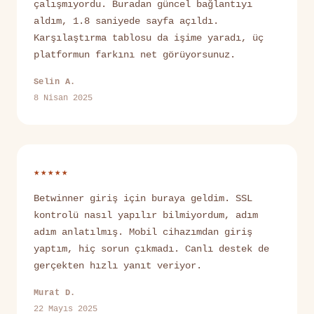
çalışmıyordu. Buradan güncel bağlantıyı
aldım, 1.8 saniyede sayfa açıldı.
Karşılaştırma tablosu da işime yaradı, üç
platformun farkını net görüyorsunuz.
Selin A.
8 Nisan 2025
★★★★★
Betwinner giriş için buraya geldim. SSL
kontrolü nasıl yapılır bilmiyordum, adım
adım anlatılmış. Mobil cihazımdan giriş
yaptım, hiç sorun çıkmadı. Canlı destek de
gerçekten hızlı yanıt veriyor.
Murat D.
22 Mayıs 2025