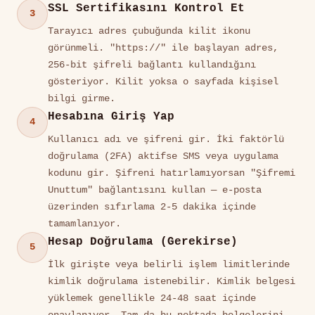
SSL Sertifikasını Kontrol Et
3
Tarayıcı adres çubuğunda kilit ikonu
görünmeli. "https://" ile başlayan adres,
256-bit şifreli bağlantı kullandığını
gösteriyor. Kilit yoksa o sayfada kişisel
bilgi girme.
Hesabına Giriş Yap
4
Kullanıcı adı ve şifreni gir. İki faktörlü
doğrulama (2FA) aktifse SMS veya uygulama
kodunu gir. Şifreni hatırlamıyorsan "Şifremi
Unuttum" bağlantısını kullan — e-posta
üzerinden sıfırlama 2-5 dakika içinde
tamamlanıyor.
Hesap Doğrulama (Gerekirse)
5
İlk girişte veya belirli işlem limitlerinde
kimlik doğrulama istenebilir. Kimlik belgesi
yüklemek genellikle 24-48 saat içinde