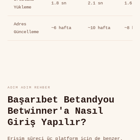
1.8 sn
2.1 sn
1.6 sn
Yükleme
Adres
~6 hafta
~10 hafta
~8 haf
Güncelleme
ADIM ADIM REHBER
Başarıbet Betandyou
Betwinner'a Nasıl
Giriş Yapılır?
Erişim süreci üç platform için de benzer.