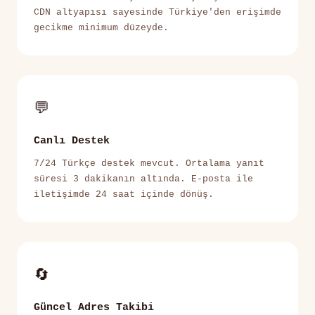
CDN altyapısı sayesinde Türkiye'den erişimde
gecikme minimum düzeyde.
💬
Canlı Destek
7/24 Türkçe destek mevcut. Ortalama yanıt
süresi 3 dakikanın altında. E-posta ile
iletişimde 24 saat içinde dönüş.
🔄
Güncel Adres Takibi