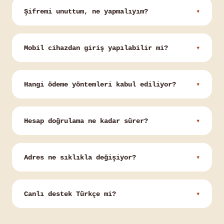
gerek yok. Erişim sorunu yaşıyorsan önce
Şifremi unuttum, ne yapmalıyım?
▾
güncel adresi dene. VPN kullanımı platformun
kullanım koşullarına göre değişebiliyor.
Giriş sayfasındaki "Şifremi Unuttum"
bağlantısını kullan. Kayıtlı e-posta
Mobil cihazdan giriş yapılabilir mi?
▾
adresine sıfırlama linki geliyor. İşlem
genellikle 2-5 dakika içinde tamamlanıyor.
Evet. Her üç platform da mobil tarayıcı
üzerinden çalışıyor. iOS ve Android
Hangi ödeme yöntemleri kabul ediliyor?
▾
cihazlarda ayrı uygulama indirmeye gerek
kalmadan erişim sağlanabiliyor.
Banka havalesi, kripto para (Bitcoin, USDT)
ve bazı e-cüzdan seçenekleri mevcut.
Hesap doğrulama ne kadar sürer?
▾
Platforma göre farklılık gösteriyor. Detaylı
liste için her platformun ödeme sayfasına
Kimlik belgesi yüklendikten sonra genellikle
bakabilirsin.
24-48 saat içinde onay geliyor. Yoğun
Adres ne sıklıkla değişiyor?
▾
dönemlerde bu süre 72 saate uzayabiliyor.
Belgelerin net ve okunabilir olması süreci
Başarıbet ortalama 6 haftada bir, Betandyou
kısaltıyor.
ve Betwinner ise 8-10 haftada bir adres
Canlı destek Türkçe mi?
▾
güncelliyor. Kesin bir takvim yok; bu yüzden
bu sayfayı yer imlerine eklemek pratik bir
Her üç platformda da Türkçe canlı destek
çözüm.