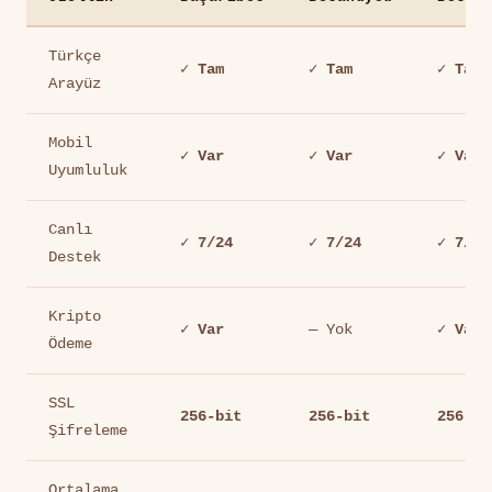
Türkçe
✓ Tam
✓ Tam
✓ Tam
Arayüz
Mobil
✓ Var
✓ Var
✓ Var
Uyumluluk
Canlı
✓ 7/24
✓ 7/24
✓ 7/24
Destek
Kripto
✓ Var
— Yok
✓ Var
Ödeme
SSL
256-bit
256-bit
256-bi
Şifreleme
Ortalama