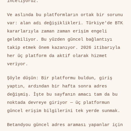
inceliyoruz.
Ve aslında bu platformların ortak bir sorunu
var: alan adı değişiklikleri. Türkiye'de BTK
kararlarıyla zaman zaman erişim engeli
gelebiliyor. Bu yüzden güncel bağlantıyı
takip etmek önem kazanıyor. 2026 itibarıyla
her üç platform da aktif olarak hizmet
veriyor.
Şöyle düşün: Bir platformu buldun, giriş
yaptın, ardından bir hafta sonra adres
değişmiş. İşte bu sayfanın amacı tam da bu
noktada devreye giriyor — üç platformun
güncel erişim bilgilerini tek yerde sunmak.
Betandyou güncel adres araması yapanlar için