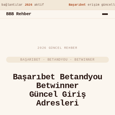
 bağlantılar
2026
aktif
Başarıbet
erişim güncell
BBB Rehber
2026 GÜNCEL REHBER
BAŞARIBET · BETANDYOU · BETWINNER
Başarıbet Betandyou
Betwinner
Güncel Giriş
Adresleri