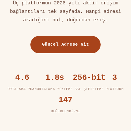
Üç platformun 2026 yılı aktif erişim
bağlantıları tek sayfada. Hangi adresi
aradığını bul, doğrudan eriş.
Güncel Adrese Git
4.6
1.8s
256-bit
3
ORTALAMA PUAN
ORTALAMA YÜKLEME
SSL ŞIFRELEME
PLATFORM
147
DEĞERLENDIRME