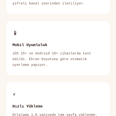
şifreli kanal üzerinden iletiliyor.
📱
Mobil Uyumluluk
iOS 15+ ve Android 10+ cihazlarda test
edildi. Ekran boyutuna göre otomatik
uyarlama yapıyor.
⚡
Hızlı Yükleme
Ortalama 1.8 saniyede tam sayfa yüklenme.