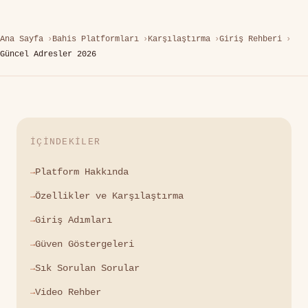
Ana Sayfa
Bahis Platformları
Karşılaştırma
Giriş Rehberi
Güncel Adresler 2026
İÇINDEKILER
Platform Hakkında
Özellikler ve Karşılaştırma
Giriş Adımları
Güven Göstergeleri
Sık Sorulan Sorular
Video Rehber