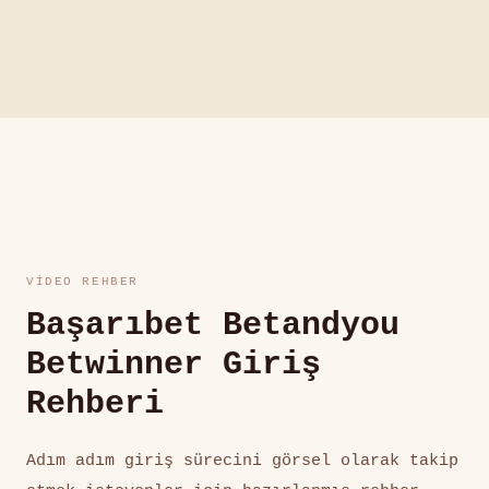
mevcut. Betwinner'da ortalama yanıt süresi 3
dakikanın altında. Betandyou ve Başarıbet'te
bu süre 5 dakikaya kadar çıkabiliyor.
VIDEO REHBER
Başarıbet Betandyou
Betwinner Giriş
Rehberi
Adım adım giriş sürecini görsel olarak takip