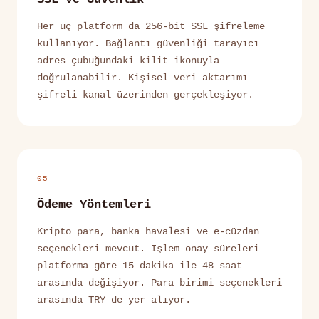
Her üç platform da 256-bit SSL şifreleme
kullanıyor. Bağlantı güvenliği tarayıcı
adres çubuğundaki kilit ikonuyla
doğrulanabilir. Kişisel veri aktarımı
şifreli kanal üzerinden gerçekleşiyor.
05
Ödeme Yöntemleri
Kripto para, banka havalesi ve e-cüzdan
seçenekleri mevcut. İşlem onay süreleri
platforma göre 15 dakika ile 48 saat
arasında değişiyor. Para birimi seçenekleri
arasında TRY de yer alıyor.