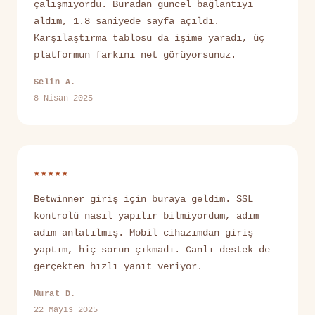
çalışmıyordu. Buradan güncel bağlantıyı
aldım, 1.8 saniyede sayfa açıldı.
Karşılaştırma tablosu da işime yaradı, üç
platformun farkını net görüyorsunuz.
Selin A.
8 Nisan 2025
★★★★★
Betwinner giriş için buraya geldim. SSL
kontrolü nasıl yapılır bilmiyordum, adım
adım anlatılmış. Mobil cihazımdan giriş
yaptım, hiç sorun çıkmadı. Canlı destek de
gerçekten hızlı yanıt veriyor.
Murat D.
22 Mayıs 2025