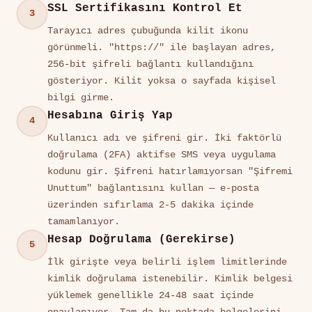
SSL Sertifikasını Kontrol Et
3
Tarayıcı adres çubuğunda kilit ikonu
görünmeli. "https://" ile başlayan adres,
256-bit şifreli bağlantı kullandığını
gösteriyor. Kilit yoksa o sayfada kişisel
bilgi girme.
Hesabına Giriş Yap
4
Kullanıcı adı ve şifreni gir. İki faktörlü
doğrulama (2FA) aktifse SMS veya uygulama
kodunu gir. Şifreni hatırlamıyorsan "Şifremi
Unuttum" bağlantısını kullan — e-posta
üzerinden sıfırlama 2-5 dakika içinde
tamamlanıyor.
Hesap Doğrulama (Gerekirse)
5
İlk girişte veya belirli işlem limitlerinde
kimlik doğrulama istenebilir. Kimlik belgesi
yüklemek genellikle 24-48 saat içinde