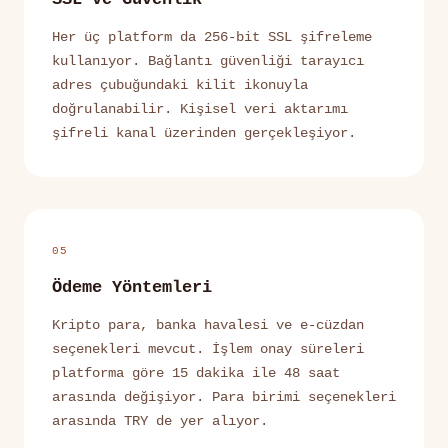
Her üç platform da 256-bit SSL şifreleme
kullanıyor. Bağlantı güvenliği tarayıcı
adres çubuğundaki kilit ikonuyla
doğrulanabilir. Kişisel veri aktarımı
şifreli kanal üzerinden gerçekleşiyor.
05
Ödeme Yöntemleri
Kripto para, banka havalesi ve e-cüzdan
seçenekleri mevcut. İşlem onay süreleri
platforma göre 15 dakika ile 48 saat
arasında değişiyor. Para birimi seçenekleri
arasında TRY de yer alıyor.