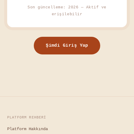
Son güncelleme: 2026 — Aktif ve
erişilebilir
Şimdi Giriş Yap
PLATFORM REHBERI
Platform Hakkında