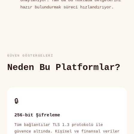
onaylanıyor. Tam da bu noktada belgelerini
hazır bulundurmak süreci hızlandırıyor.
GÜVEN GÖSTERGELERI
Neden Bu Platformlar?
🔒
256-bit Şifreleme
Tüm bağlantılar TLS 1.3 protokolü ile
güvence altında. Kişisel ve finansal veriler