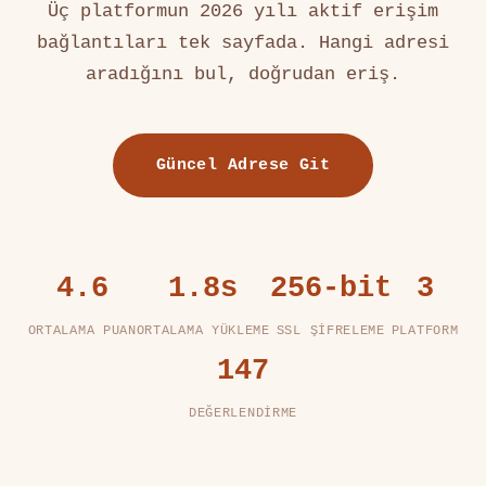
Üç platformun 2026 yılı aktif erişim
bağlantıları tek sayfada. Hangi adresi
aradığını bul, doğrudan eriş.
Güncel Adrese Git
4.6
1.8s
256-bit
3
ORTALAMA PUAN
ORTALAMA YÜKLEME
SSL ŞIFRELEME
PLATFORM
147
DEĞERLENDIRME