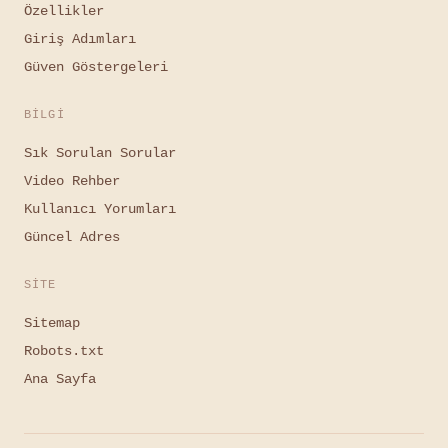
Özellikler
Giriş Adımları
Güven Göstergeleri
BILGI
Sık Sorulan Sorular
Video Rehber
Kullanıcı Yorumları
Güncel Adres
SITE
Sitemap
Robots.txt
Ana Sayfa