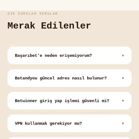
SIK SORULAN SORULAR
Merak Edilenler
Başarıbet'e neden erişemiyorum?
▾
Alan adı değişmiş olabilir. BTK kararlarıyla
zaman zaman eski adresler engelleniyor. Bu
Betandyou güncel adres nasıl bulunur?
▾
sayfanın #guncel-adres bölümünden aktif
bağlantıya ulaşabilirsin.
Bu sayfayı yer imlerine ekle. Adres
değiştiğinde sayfa güncelleniyor. Ayrıca
Betwinner giriş yap işlemi güvenli mi?
▾
platformun resmi sosyal medya hesaplarını
takip etmek de işe yarıyor.
256-bit SSL şifreleme kullanılıyor. Adres
çubuğunda "https://" ve kilit ikonu
VPN kullanmak gerekiyor mu?
▾
görünüyorsa bağlantı güvenli. Bu iki işareti
her zaman kontrol et.
Güncel adreste erişim çalışıyorsa VPN'e