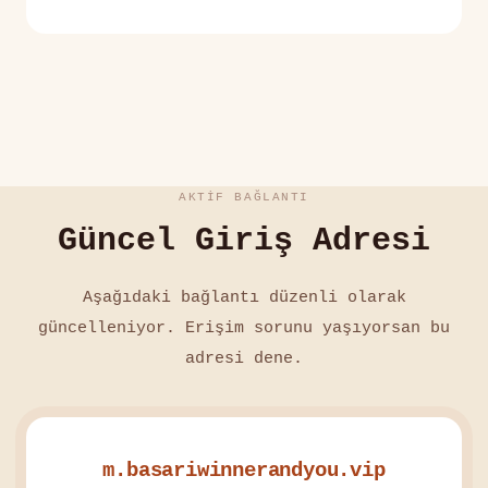
AKTIF BAĞLANTI
Güncel Giriş Adresi
Aşağıdaki bağlantı düzenli olarak
güncelleniyor. Erişim sorunu yaşıyorsan bu
adresi dene.
m.basariwinnerandyou.vip