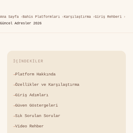
Ana Sayfa
Bahis Platformları
Karşılaştırma
Giriş Rehberi
Güncel Adresler 2026
İÇINDEKILER
Platform Hakkında
Özellikler ve Karşılaştırma
Giriş Adımları
Güven Göstergeleri
Sık Sorulan Sorular
Video Rehber