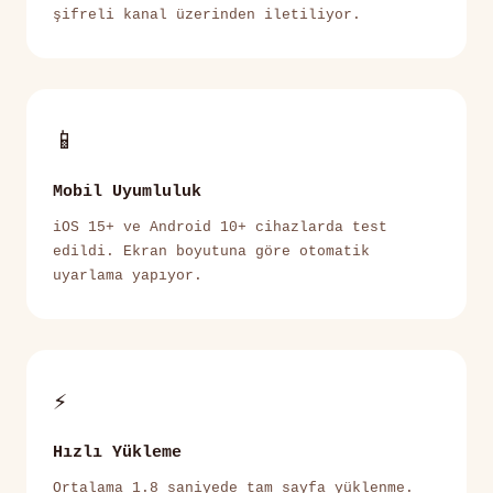
şifreli kanal üzerinden iletiliyor.
📱
Mobil Uyumluluk
iOS 15+ ve Android 10+ cihazlarda test
edildi. Ekran boyutuna göre otomatik
uyarlama yapıyor.
⚡
Hızlı Yükleme
Ortalama 1.8 saniyede tam sayfa yüklenme.