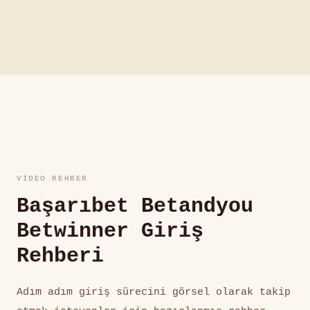
mevcut. Betwinner'da ortalama yanıt süresi 3
dakikanın altında. Betandyou ve Başarıbet'te
bu süre 5 dakikaya kadar çıkabiliyor.
VIDEO REHBER
Başarıbet Betandyou
Betwinner Giriş
Rehberi
Adım adım giriş sürecini görsel olarak takip