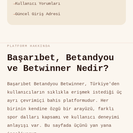
Kullanıcı Yorumları
Güncel Giriş Adresi
PLATFORM HAKKINDA
Başarıbet, Betandyou
ve Betwinner Nedir?
Başarıbet Betandyou Betwinner, Türkiye'den
kullanıcıların sıklıkla erişmek istediği üç
ayrı çevrimiçi bahis platformudur. Her
birinin kendine özgü bir arayüzü, farklı
spor dalları kapsamı ve kullanıcı deneyimi
anlayışı var. Bu sayfada üçünü yan yana