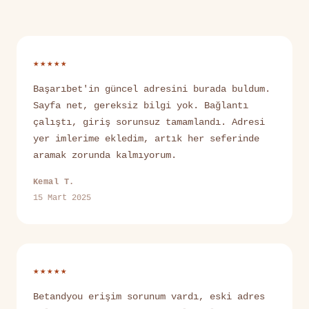
★★★★★
Başarıbet'in güncel adresini burada buldum.
Sayfa net, gereksiz bilgi yok. Bağlantı
çalıştı, giriş sorunsuz tamamlandı. Adresi
yer imlerime ekledim, artık her seferinde
aramak zorunda kalmıyorum.
Kemal T.
15 Mart 2025
★★★★★
Betandyou erişim sorunum vardı, eski adres