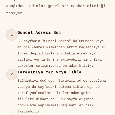
Aşağıdaki adımlar genel bir rehber niteliği
taşıyor.
Güncel Adresi Bul
1
Bu sayfanın "Güncel Adres" bölümünden veya
#guncel-adres kısmından aktif bağlantıyı al.
Adres değişikliklerini takip etmek için
sayfayı yer imlerine ekleyebilirsin. Eski
adresler çalışmıyorsa bu adım kritik.
Tarayıcıya Yaz veya Tıkla
2
Bağlantıyı doğrudan tarayıcı adres çubuğuna
yaz ya da sayfadaki butona tıkla. Üçüncü
taraf yönlendirme sitelerinden gelen
linklere dikkat et — bu sayfa dışında
doğrulama yapılmamış bağlantılar risk
taşıyabilir.