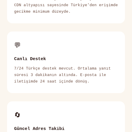
CDN altyapısı sayesinde Türkiye'den erişimde
gecikme minimum düzeyde.
💬
Canlı Destek
7/24 Türkçe destek mevcut. Ortalama yanıt
süresi 3 dakikanın altında. E-posta ile
iletişimde 24 saat içinde dönüş.
🔄
Güncel Adres Takibi