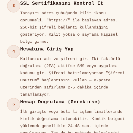
SSL Sertifikasını Kontrol Et
3
Tarayıcı adres çubuğunda kilit ikonu
görünmeli. "https://" ile başlayan adres,
256-bit şifreli bağlantı kullandığını
gösteriyor. Kilit yoksa o sayfada kişisel
bilgi girme.
Hesabına Giriş Yap
4
Kullanıcı adı ve şifreni gir. İki faktörlü
doğrulama (2FA) aktifse SMS veya uygulama
kodunu gir. Şifreni hatırlamıyorsan "Şifremi
Unuttum" bağlantısını kullan — e-posta
üzerinden sıfırlama 2-5 dakika içinde
tamamlanıyor.
Hesap Doğrulama (Gerekirse)
5
İlk girişte veya belirli işlem limitlerinde
kimlik doğrulama istenebilir. Kimlik belgesi
yüklemek genellikle 24-48 saat içinde