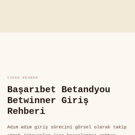
mevcut. Betwinner'da ortalama yanıt süresi 3
dakikanın altında. Betandyou ve Başarıbet'te
bu süre 5 dakikaya kadar çıkabiliyor.
VIDEO REHBER
Başarıbet Betandyou
Betwinner Giriş
Rehberi
Adım adım giriş sürecini görsel olarak takip