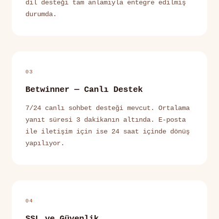
dil desteği tam anlamıyla entegre edilmiş
durumda.
03
Betwinner — Canlı Destek
7/24 canlı sohbet desteği mevcut. Ortalama
yanıt süresi 3 dakikanın altında. E-posta
ile iletişim için ise 24 saat içinde dönüş
yapılıyor.
04
SSL ve Güvenlik