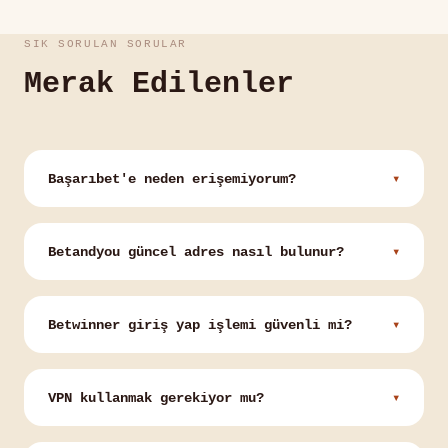
SIK SORULAN SORULAR
Merak Edilenler
Başarıbet'e neden erişemiyorum?
▾
Alan adı değişmiş olabilir. BTK kararlarıyla
zaman zaman eski adresler engelleniyor. Bu
Betandyou güncel adres nasıl bulunur?
▾
sayfanın #guncel-adres bölümünden aktif
bağlantıya ulaşabilirsin.
Bu sayfayı yer imlerine ekle. Adres
değiştiğinde sayfa güncelleniyor. Ayrıca
Betwinner giriş yap işlemi güvenli mi?
▾
platformun resmi sosyal medya hesaplarını
takip etmek de işe yarıyor.
256-bit SSL şifreleme kullanılıyor. Adres
çubuğunda "https://" ve kilit ikonu
VPN kullanmak gerekiyor mu?
▾
görünüyorsa bağlantı güvenli. Bu iki işareti
her zaman kontrol et.
Güncel adreste erişim çalışıyorsa VPN'e