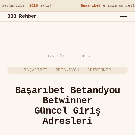
 bağlantılar
2026
aktif
Başarıbet
erişim güncell
BBB Rehber
2026 GÜNCEL REHBER
BAŞARIBET · BETANDYOU · BETWINNER
Başarıbet Betandyou
Betwinner
Güncel Giriş
Adresleri