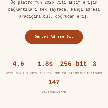
Üç platformun 2026 yılı aktif erişim
bağlantıları tek sayfada. Hangi adresi
aradığını bul, doğrudan eriş.
Güncel Adrese Git
4.6
1.8s
256-bit
3
ORTALAMA PUAN
ORTALAMA YÜKLEME
SSL ŞIFRELEME
PLATFORM
147
DEĞERLENDIRME