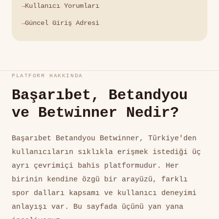
Kullanıcı Yorumları
Güncel Giriş Adresi
PLATFORM HAKKINDA
Başarıbet, Betandyou
ve Betwinner Nedir?
Başarıbet Betandyou Betwinner, Türkiye'den
kullanıcıların sıklıkla erişmek istediği üç
ayrı çevrimiçi bahis platformudur. Her
birinin kendine özgü bir arayüzü, farklı
spor dalları kapsamı ve kullanıcı deneyimi
anlayışı var. Bu sayfada üçünü yan yana