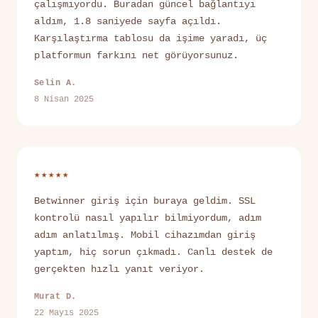
çalışmıyordu. Buradan güncel bağlantıyı
aldım, 1.8 saniyede sayfa açıldı.
Karşılaştırma tablosu da işime yaradı, üç
platformun farkını net görüyorsunuz.
Selin A.
8 Nisan 2025
★★★★★
Betwinner giriş için buraya geldim. SSL
kontrolü nasıl yapılır bilmiyordum, adım
adım anlatılmış. Mobil cihazımdan giriş
yaptım, hiç sorun çıkmadı. Canlı destek de
gerçekten hızlı yanıt veriyor.
Murat D.
22 Mayıs 2025