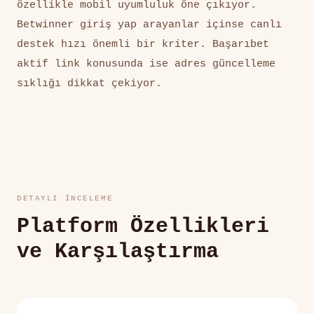
özellikle mobil uyumluluk öne çıkıyor.
Betwinner giriş yap arayanlar içinse canlı
destek hızı önemli bir kriter. Başarıbet
aktif link konusunda ise adres güncelleme
sıklığı dikkat çekiyor.
DETAYLI İNCELEME
Platform Özellikleri
ve Karşılaştırma