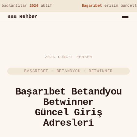
 bağlantılar
2026
aktif
Başarıbet
erişim güncell
BBB Rehber
2026 GÜNCEL REHBER
BAŞARIBET · BETANDYOU · BETWINNER
Başarıbet Betandyou
Betwinner
Güncel Giriş
Adresleri