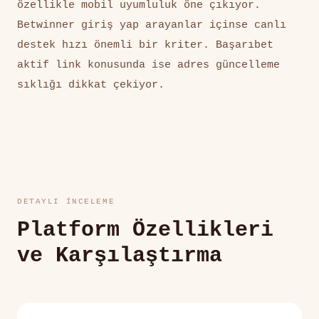
özellikle mobil uyumluluk öne çıkıyor.
Betwinner giriş yap arayanlar içinse canlı
destek hızı önemli bir kriter. Başarıbet
aktif link konusunda ise adres güncelleme
sıklığı dikkat çekiyor.
DETAYLI İNCELEME
Platform Özellikleri
ve Karşılaştırma