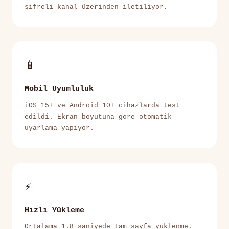
şifreli kanal üzerinden iletiliyor.
📱
Mobil Uyumluluk
iOS 15+ ve Android 10+ cihazlarda test
edildi. Ekran boyutuna göre otomatik
uyarlama yapıyor.
⚡
Hızlı Yükleme
Ortalama 1.8 saniyede tam sayfa yüklenme.