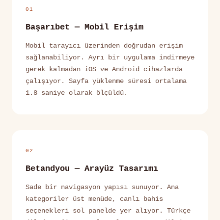
01
Başarıbet — Mobil Erişim
Mobil tarayıcı üzerinden doğrudan erişim
sağlanabiliyor. Ayrı bir uygulama indirmeye
gerek kalmadan iOS ve Android cihazlarda
çalışıyor. Sayfa yüklenme süresi ortalama
1.8 saniye olarak ölçüldü.
02
Betandyou — Arayüz Tasarımı
Sade bir navigasyon yapısı sunuyor. Ana
kategoriler üst menüde, canlı bahis
seçenekleri sol panelde yer alıyor. Türkçe