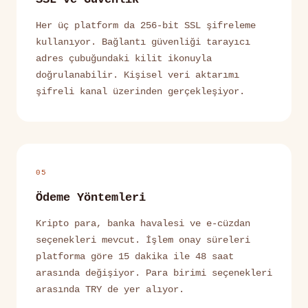
Her üç platform da 256-bit SSL şifreleme
kullanıyor. Bağlantı güvenliği tarayıcı
adres çubuğundaki kilit ikonuyla
doğrulanabilir. Kişisel veri aktarımı
şifreli kanal üzerinden gerçekleşiyor.
05
Ödeme Yöntemleri
Kripto para, banka havalesi ve e-cüzdan
seçenekleri mevcut. İşlem onay süreleri
platforma göre 15 dakika ile 48 saat
arasında değişiyor. Para birimi seçenekleri
arasında TRY de yer alıyor.