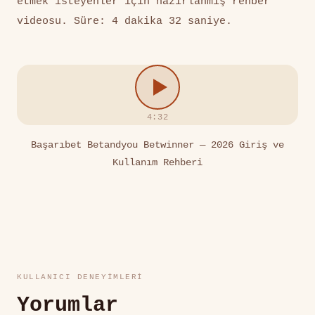
etmek isteyenler için hazırlanmış rehber
videosu. Süre: 4 dakika 32 saniye.
4:32
Başarıbet Betandyou Betwinner — 2026 Giriş ve
Kullanım Rehberi
KULLANICI DENEYIMLERI
Yorumlar