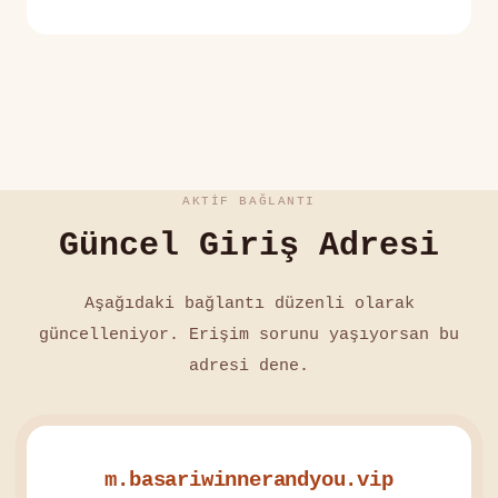
AKTIF BAĞLANTI
Güncel Giriş Adresi
Aşağıdaki bağlantı düzenli olarak
güncelleniyor. Erişim sorunu yaşıyorsan bu
adresi dene.
m.basariwinnerandyou.vip