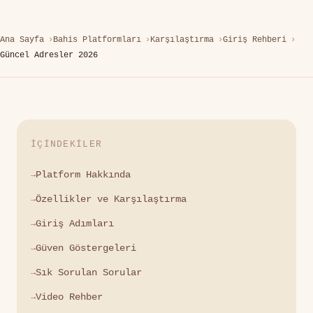
Ana Sayfa
Bahis Platformları
Karşılaştırma
Giriş Rehberi
Güncel Adresler 2026
İÇINDEKILER
Platform Hakkında
Özellikler ve Karşılaştırma
Giriş Adımları
Güven Göstergeleri
Sık Sorulan Sorular
Video Rehber