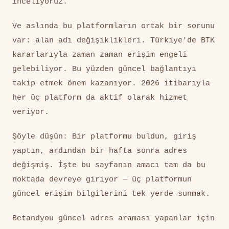
inceliyoruz.
Ve aslında bu platformların ortak bir sorunu
var: alan adı değişiklikleri. Türkiye'de BTK
kararlarıyla zaman zaman erişim engeli
gelebiliyor. Bu yüzden güncel bağlantıyı
takip etmek önem kazanıyor. 2026 itibarıyla
her üç platform da aktif olarak hizmet
veriyor.
Şöyle düşün: Bir platformu buldun, giriş
yaptın, ardından bir hafta sonra adres
değişmiş. İşte bu sayfanın amacı tam da bu
noktada devreye giriyor — üç platformun
güncel erişim bilgilerini tek yerde sunmak.
Betandyou güncel adres araması yapanlar için