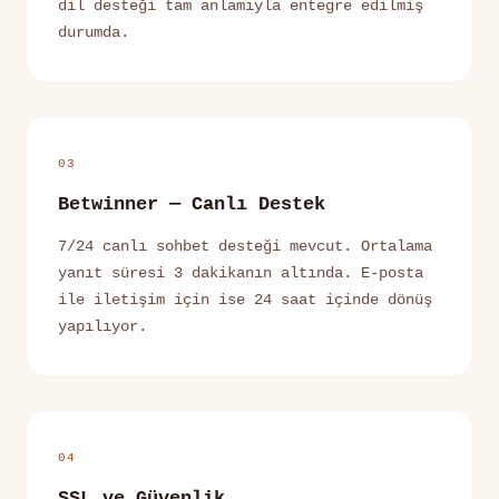
dil desteği tam anlamıyla entegre edilmiş
durumda.
03
Betwinner — Canlı Destek
7/24 canlı sohbet desteği mevcut. Ortalama
yanıt süresi 3 dakikanın altında. E-posta
ile iletişim için ise 24 saat içinde dönüş
yapılıyor.
04
SSL ve Güvenlik