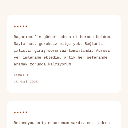
★★★★★
Başarıbet'in güncel adresini burada buldum.
Sayfa net, gereksiz bilgi yok. Bağlantı
çalıştı, giriş sorunsuz tamamlandı. Adresi
yer imlerime ekledim, artık her seferinde
aramak zorunda kalmıyorum.
Kemal T.
15 Mart 2025
★★★★★
Betandyou erişim sorunum vardı, eski adres