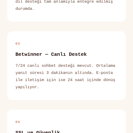
dil desteği tam anlamıyla entegre edilmiş
durumda.
03
Betwinner — Canlı Destek
7/24 canlı sohbet desteği mevcut. Ortalama
yanıt süresi 3 dakikanın altında. E-posta
ile iletişim için ise 24 saat içinde dönüş
yapılıyor.
04
SSL ve Güvenlik