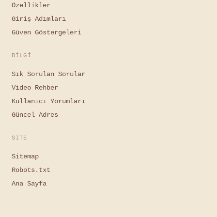
Özellikler
Giriş Adımları
Güven Göstergeleri
BILGI
Sık Sorulan Sorular
Video Rehber
Kullanıcı Yorumları
Güncel Adres
SITE
Sitemap
Robots.txt
Ana Sayfa