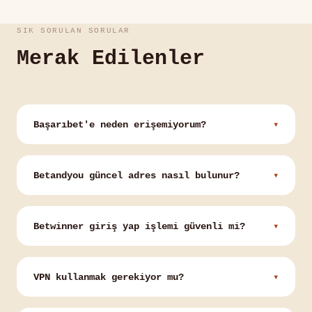
SIK SORULAN SORULAR
Merak Edilenler
Başarıbet'e neden erişemiyorum?
▾
Alan adı değişmiş olabilir. BTK kararlarıyla
zaman zaman eski adresler engelleniyor. Bu
Betandyou güncel adres nasıl bulunur?
▾
sayfanın #guncel-adres bölümünden aktif
bağlantıya ulaşabilirsin.
Bu sayfayı yer imlerine ekle. Adres
değiştiğinde sayfa güncelleniyor. Ayrıca
Betwinner giriş yap işlemi güvenli mi?
▾
platformun resmi sosyal medya hesaplarını
takip etmek de işe yarıyor.
256-bit SSL şifreleme kullanılıyor. Adres
çubuğunda "https://" ve kilit ikonu
VPN kullanmak gerekiyor mu?
▾
görünüyorsa bağlantı güvenli. Bu iki işareti
her zaman kontrol et.
Güncel adreste erişim çalışıyorsa VPN'e