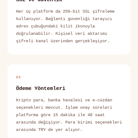
Her üç platform da 256-bit SSL şifreleme
kullanıyor. Bağlantı güvenliği tarayıcı
adres çubuğundaki kilit ikonuyla
doğrulanabilir. Kişisel veri aktarımı
şifreli kanal üzerinden gerçekleşiyor.
05
Ödeme Yöntemleri
Kripto para, banka havalesi ve e-cüzdan
seçenekleri mevcut. İşlem onay süreleri
platforma göre 15 dakika ile 48 saat
arasında değişiyor. Para birimi seçenekleri
arasında TRY de yer alıyor.