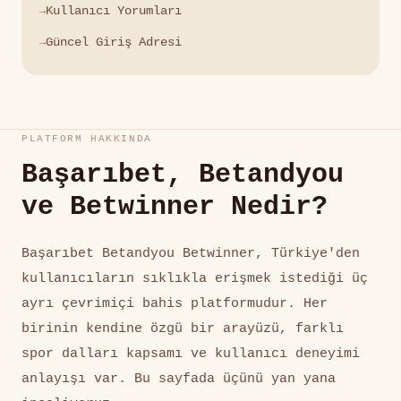
Kullanıcı Yorumları
Güncel Giriş Adresi
PLATFORM HAKKINDA
Başarıbet, Betandyou
ve Betwinner Nedir?
Başarıbet Betandyou Betwinner, Türkiye'den
kullanıcıların sıklıkla erişmek istediği üç
ayrı çevrimiçi bahis platformudur. Her
birinin kendine özgü bir arayüzü, farklı
spor dalları kapsamı ve kullanıcı deneyimi
anlayışı var. Bu sayfada üçünü yan yana