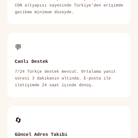
CDN altyapısı sayesinde Türkiye'den erişimde
gecikme minimum düzeyde.
💬
Canlı Destek
7/24 Türkçe destek mevcut. Ortalama yanıt
süresi 3 dakikanın altında. E-posta ile
iletişimde 24 saat içinde dönüş.
🔄
Güncel Adres Takibi