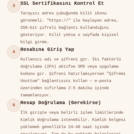
SSL Sertifikasını Kontrol Et
3
Tarayıcı adres çubuğunda kilit ikonu
görünmeli. "https://" ile başlayan adres,
256-bit şifreli bağlantı kullandığını
gösteriyor. Kilit yoksa o sayfada kişisel
bilgi girme.
Hesabına Giriş Yap
4
Kullanıcı adı ve şifreni gir. İki faktörlü
doğrulama (2FA) aktifse SMS veya uygulama
kodunu gir. Şifreni hatırlamıyorsan "Şifremi
Unuttum" bağlantısını kullan — e-posta
üzerinden sıfırlama 2-5 dakika içinde
tamamlanıyor.
Hesap Doğrulama (Gerekirse)
5
İlk girişte veya belirli işlem limitlerinde
kimlik doğrulama istenebilir. Kimlik belgesi
yüklemek genellikle 24-48 saat içinde