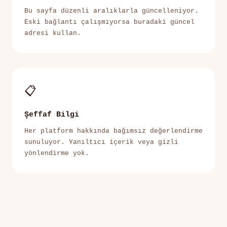
Bu sayfa düzenli aralıklarla güncelleniyor.
Eski bağlantı çalışmıyorsa buradaki güncel
adresi kullan.
📋
Şeffaf Bilgi
Her platform hakkında bağımsız değerlendirme
sunuluyor. Yanıltıcı içerik veya gizli
yönlendirme yok.