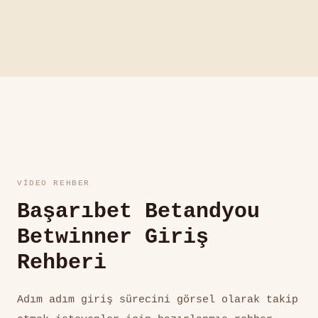
mevcut. Betwinner'da ortalama yanıt süresi 3
dakikanın altında. Betandyou ve Başarıbet'te
bu süre 5 dakikaya kadar çıkabiliyor.
VIDEO REHBER
Başarıbet Betandyou
Betwinner Giriş
Rehberi
Adım adım giriş sürecini görsel olarak takip