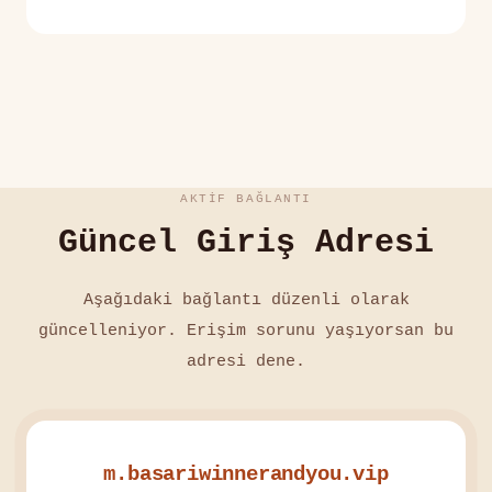
AKTIF BAĞLANTI
Güncel Giriş Adresi
Aşağıdaki bağlantı düzenli olarak
güncelleniyor. Erişim sorunu yaşıyorsan bu
adresi dene.
m.basariwinnerandyou.vip