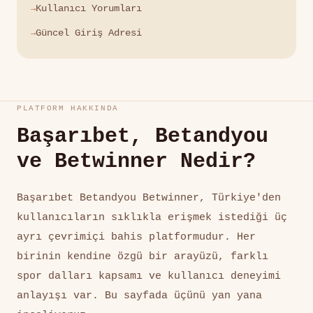
Kullanıcı Yorumları
Güncel Giriş Adresi
PLATFORM HAKKINDA
Başarıbet, Betandyou
ve Betwinner Nedir?
Başarıbet Betandyou Betwinner, Türkiye'den
kullanıcıların sıklıkla erişmek istediği üç
ayrı çevrimiçi bahis platformudur. Her
birinin kendine özgü bir arayüzü, farklı
spor dalları kapsamı ve kullanıcı deneyimi
anlayışı var. Bu sayfada üçünü yan yana