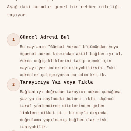
Aşağıdaki adımlar genel bir rehber niteliği
taşıyor.
Güncel Adresi Bul
1
Bu sayfanın "Güncel Adres" bölümünden veya
#guncel-adres kısmından aktif bağlantıyı al.
Adres değişikliklerini takip etmek için
sayfayı yer imlerine ekleyebilirsin. Eski
adresler çalışmıyorsa bu adım kritik.
Tarayıcıya Yaz veya Tıkla
2
Bağlantıyı doğrudan tarayıcı adres çubuğuna
yaz ya da sayfadaki butona tıkla. Üçüncü
taraf yönlendirme sitelerinden gelen
linklere dikkat et — bu sayfa dışında
doğrulama yapılmamış bağlantılar risk
taşıyabilir.