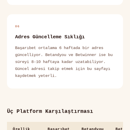
06
Adres Güncelleme Sıklığı
Başarıbet ortalama 6 haftada bir adres
güncelliyor. Betandyou ve Betwinner ise bu
süreyi 8-10 haftaya kadar uzatabiliyor.
Güncel adresi takip etmek için bu sayfayı
kaydetmek yeterli.
Üç Platform Karşılaştırması
Özellik
Başarıbet
Betandyou
Betwi