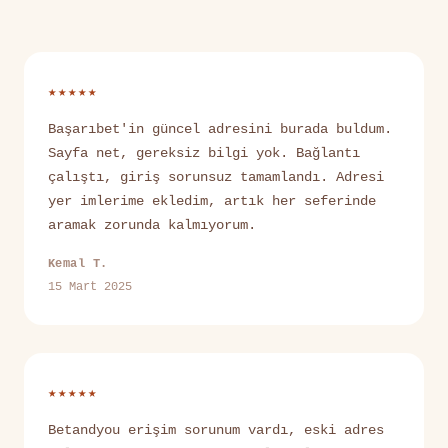
★★★★★
Başarıbet'in güncel adresini burada buldum.
Sayfa net, gereksiz bilgi yok. Bağlantı
çalıştı, giriş sorunsuz tamamlandı. Adresi
yer imlerime ekledim, artık her seferinde
aramak zorunda kalmıyorum.
Kemal T.
15 Mart 2025
★★★★★
Betandyou erişim sorunum vardı, eski adres