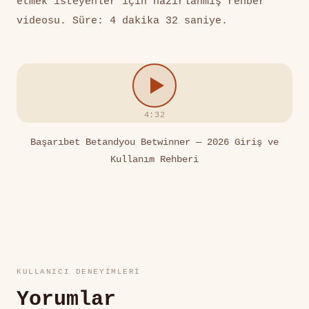
etmek isteyenler için hazırlanmış rehber
videosu. Süre: 4 dakika 32 saniye.
4:32
Başarıbet Betandyou Betwinner — 2026 Giriş ve
Kullanım Rehberi
KULLANICI DENEYIMLERI
Yorumlar