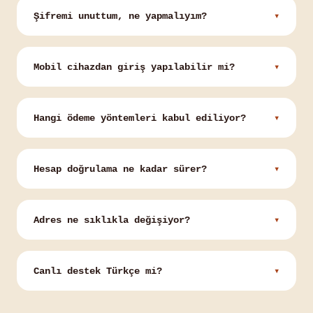
gerek yok. Erişim sorunu yaşıyorsan önce
Şifremi unuttum, ne yapmalıyım?
▾
güncel adresi dene. VPN kullanımı platformun
kullanım koşullarına göre değişebiliyor.
Giriş sayfasındaki "Şifremi Unuttum"
bağlantısını kullan. Kayıtlı e-posta
Mobil cihazdan giriş yapılabilir mi?
▾
adresine sıfırlama linki geliyor. İşlem
genellikle 2-5 dakika içinde tamamlanıyor.
Evet. Her üç platform da mobil tarayıcı
üzerinden çalışıyor. iOS ve Android
Hangi ödeme yöntemleri kabul ediliyor?
▾
cihazlarda ayrı uygulama indirmeye gerek
kalmadan erişim sağlanabiliyor.
Banka havalesi, kripto para (Bitcoin, USDT)
ve bazı e-cüzdan seçenekleri mevcut.
Hesap doğrulama ne kadar sürer?
▾
Platforma göre farklılık gösteriyor. Detaylı
liste için her platformun ödeme sayfasına
Kimlik belgesi yüklendikten sonra genellikle
bakabilirsin.
24-48 saat içinde onay geliyor. Yoğun
Adres ne sıklıkla değişiyor?
▾
dönemlerde bu süre 72 saate uzayabiliyor.
Belgelerin net ve okunabilir olması süreci
Başarıbet ortalama 6 haftada bir, Betandyou
kısaltıyor.
ve Betwinner ise 8-10 haftada bir adres
Canlı destek Türkçe mi?
▾
güncelliyor. Kesin bir takvim yok; bu yüzden
bu sayfayı yer imlerine eklemek pratik bir
Her üç platformda da Türkçe canlı destek
çözüm.