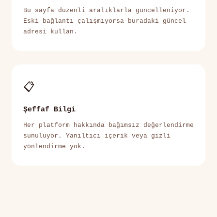
Bu sayfa düzenli aralıklarla güncelleniyor.
Eski bağlantı çalışmıyorsa buradaki güncel
adresi kullan.
📋
Şeffaf Bilgi
Her platform hakkında bağımsız değerlendirme
sunuluyor. Yanıltıcı içerik veya gizli
yönlendirme yok.