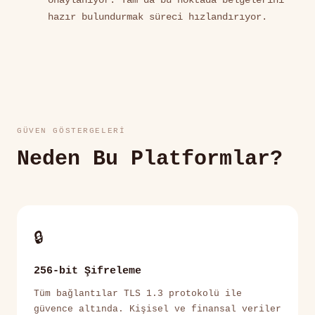
onaylanıyor. Tam da bu noktada belgelerini
hazır bulundurmak süreci hızlandırıyor.
GÜVEN GÖSTERGELERI
Neden Bu Platformlar?
🔒
256-bit Şifreleme
Tüm bağlantılar TLS 1.3 protokolü ile
güvence altında. Kişisel ve finansal veriler