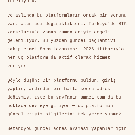
inceliyoruz.
Ve aslında bu platformların ortak bir sorunu
var: alan adı değişiklikleri. Türkiye'de BTK
kararlarıyla zaman zaman erişim engeli
gelebiliyor. Bu yüzden güncel bağlantıyı
takip etmek önem kazanıyor. 2026 itibarıyla
her üç platform da aktif olarak hizmet
veriyor.
Şöyle düşün: Bir platformu buldun, giriş
yaptın, ardından bir hafta sonra adres
değişmiş. İşte bu sayfanın amacı tam da bu
noktada devreye giriyor — üç platformun
güncel erişim bilgilerini tek yerde sunmak.
Betandyou güncel adres araması yapanlar için