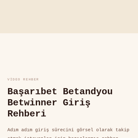
mevcut. Betwinner'da ortalama yanıt süresi 3
dakikanın altında. Betandyou ve Başarıbet'te
bu süre 5 dakikaya kadar çıkabiliyor.
VIDEO REHBER
Başarıbet Betandyou
Betwinner Giriş
Rehberi
Adım adım giriş sürecini görsel olarak takip