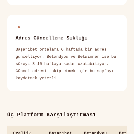
06
Adres Güncelleme Sıklığı
Başarıbet ortalama 6 haftada bir adres
güncelliyor. Betandyou ve Betwinner ise bu
süreyi 8-10 haftaya kadar uzatabiliyor.
Güncel adresi takip etmek için bu sayfayı
kaydetmek yeterli.
Üç Platform Karşılaştırması
Özellik
Başarıbet
Betandyou
Betwi