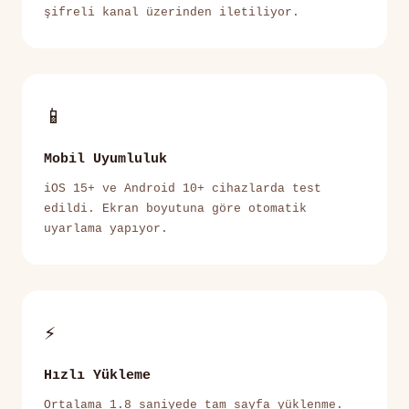
şifreli kanal üzerinden iletiliyor.
📱
Mobil Uyumluluk
iOS 15+ ve Android 10+ cihazlarda test
edildi. Ekran boyutuna göre otomatik
uyarlama yapıyor.
⚡
Hızlı Yükleme
Ortalama 1.8 saniyede tam sayfa yüklenme.