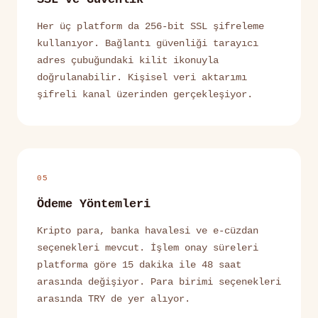
Her üç platform da 256-bit SSL şifreleme
kullanıyor. Bağlantı güvenliği tarayıcı
adres çubuğundaki kilit ikonuyla
doğrulanabilir. Kişisel veri aktarımı
şifreli kanal üzerinden gerçekleşiyor.
05
Ödeme Yöntemleri
Kripto para, banka havalesi ve e-cüzdan
seçenekleri mevcut. İşlem onay süreleri
platforma göre 15 dakika ile 48 saat
arasında değişiyor. Para birimi seçenekleri
arasında TRY de yer alıyor.