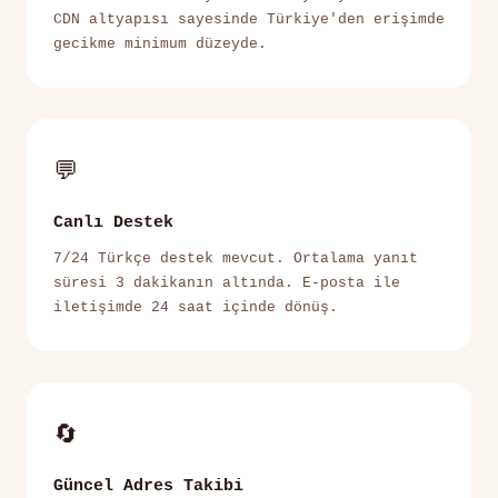
CDN altyapısı sayesinde Türkiye'den erişimde
gecikme minimum düzeyde.
💬
Canlı Destek
7/24 Türkçe destek mevcut. Ortalama yanıt
süresi 3 dakikanın altında. E-posta ile
iletişimde 24 saat içinde dönüş.
🔄
Güncel Adres Takibi