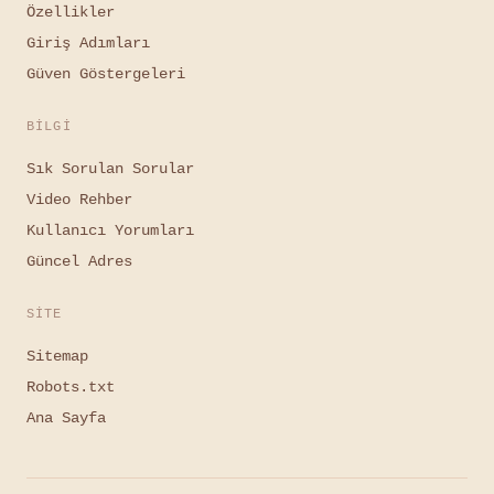
Özellikler
Giriş Adımları
Güven Göstergeleri
BILGI
Sık Sorulan Sorular
Video Rehber
Kullanıcı Yorumları
Güncel Adres
SITE
Sitemap
Robots.txt
Ana Sayfa