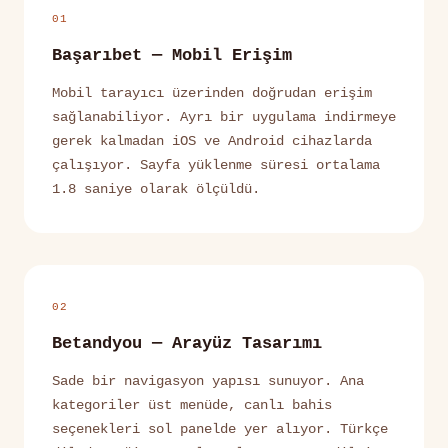
01
Başarıbet — Mobil Erişim
Mobil tarayıcı üzerinden doğrudan erişim
sağlanabiliyor. Ayrı bir uygulama indirmeye
gerek kalmadan iOS ve Android cihazlarda
çalışıyor. Sayfa yüklenme süresi ortalama
1.8 saniye olarak ölçüldü.
02
Betandyou — Arayüz Tasarımı
Sade bir navigasyon yapısı sunuyor. Ana
kategoriler üst menüde, canlı bahis
seçenekleri sol panelde yer alıyor. Türkçe