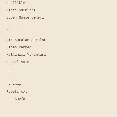
Özellikler
Giriş Adımları
Güven Göstergeleri
BILGI
Sık Sorulan Sorular
Video Rehber
Kullanıcı Yorumları
Güncel Adres
SITE
Sitemap
Robots.txt
Ana Sayfa