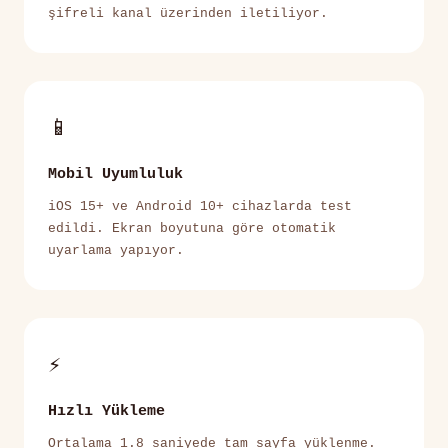
şifreli kanal üzerinden iletiliyor.
📱
Mobil Uyumluluk
iOS 15+ ve Android 10+ cihazlarda test
edildi. Ekran boyutuna göre otomatik
uyarlama yapıyor.
⚡
Hızlı Yükleme
Ortalama 1.8 saniyede tam sayfa yüklenme.