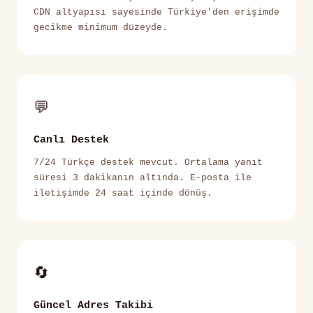
CDN altyapısı sayesinde Türkiye'den erişimde
gecikme minimum düzeyde.
💬
Canlı Destek
7/24 Türkçe destek mevcut. Ortalama yanıt
süresi 3 dakikanın altında. E-posta ile
iletişimde 24 saat içinde dönüş.
🔄
Güncel Adres Takibi