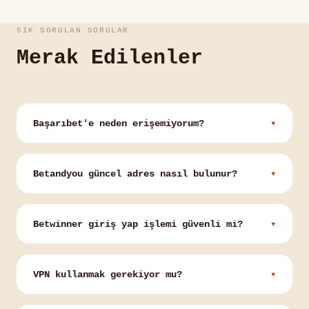
SIK SORULAN SORULAR
Merak Edilenler
Başarıbet'e neden erişemiyorum?
▾
Alan adı değişmiş olabilir. BTK kararlarıyla
zaman zaman eski adresler engelleniyor. Bu
Betandyou güncel adres nasıl bulunur?
▾
sayfanın #guncel-adres bölümünden aktif
bağlantıya ulaşabilirsin.
Bu sayfayı yer imlerine ekle. Adres
değiştiğinde sayfa güncelleniyor. Ayrıca
Betwinner giriş yap işlemi güvenli mi?
▾
platformun resmi sosyal medya hesaplarını
takip etmek de işe yarıyor.
256-bit SSL şifreleme kullanılıyor. Adres
çubuğunda "https://" ve kilit ikonu
VPN kullanmak gerekiyor mu?
▾
görünüyorsa bağlantı güvenli. Bu iki işareti
her zaman kontrol et.
Güncel adreste erişim çalışıyorsa VPN'e