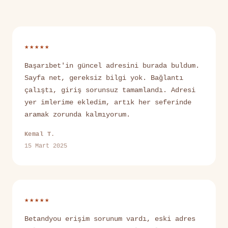
★★★★★
Başarıbet'in güncel adresini burada buldum.
Sayfa net, gereksiz bilgi yok. Bağlantı
çalıştı, giriş sorunsuz tamamlandı. Adresi
yer imlerime ekledim, artık her seferinde
aramak zorunda kalmıyorum.
Kemal T.
15 Mart 2025
★★★★★
Betandyou erişim sorunum vardı, eski adres