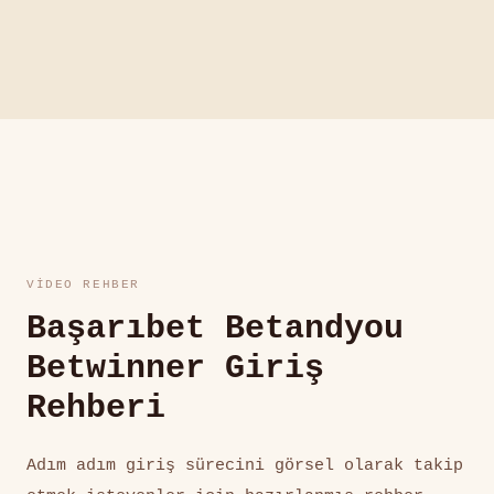
mevcut. Betwinner'da ortalama yanıt süresi 3
dakikanın altında. Betandyou ve Başarıbet'te
bu süre 5 dakikaya kadar çıkabiliyor.
VIDEO REHBER
Başarıbet Betandyou
Betwinner Giriş
Rehberi
Adım adım giriş sürecini görsel olarak takip