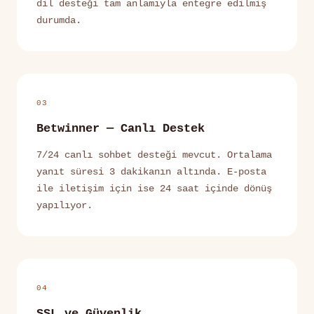
dil desteği tam anlamıyla entegre edilmiş
durumda.
03
Betwinner — Canlı Destek
7/24 canlı sohbet desteği mevcut. Ortalama
yanıt süresi 3 dakikanın altında. E-posta
ile iletişim için ise 24 saat içinde dönüş
yapılıyor.
04
SSL ve Güvenlik