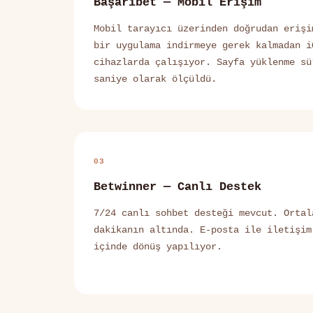
Başarıbet — Mobil Erişim
Mobil tarayıcı üzerinden doğrudan erişi
bir uygulama indirmeye gerek kalmadan i
cihazlarda çalışıyor. Sayfa yüklenme sü
saniye olarak ölçüldü.
03
Betwinner — Canlı Destek
7/24 canlı sohbet desteği mevcut. Ortal
dakikanın altında. E-posta ile iletişim
içinde dönüş yapılıyor.