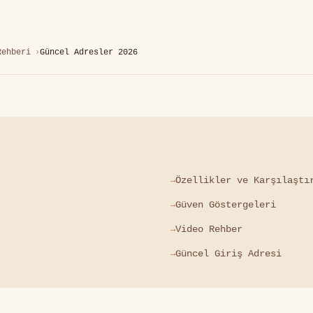
Rehberi
Güncel Adresler 2026
Özellikler ve Karşılaştı
Güven Göstergeleri
Video Rehber
Güncel Giriş Adresi