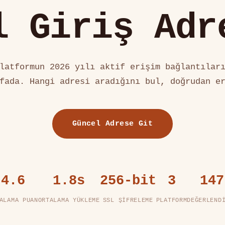
l Giriş Adr
latformun 2026 yılı aktif erişim bağlantılar
fada. Hangi adresi aradığını bul, doğrudan e
Güncel Adrese Git
4.6
1.8s
256-bit
3
147
ALAMA PUAN
ORTALAMA YÜKLEME
SSL ŞIFRELEME
PLATFORM
DEĞERLEND