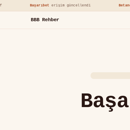
Başarıbet
erişim güncellendi
Betandy
BBB Rehber
Başa