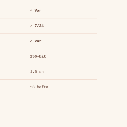
✓ Var
✓ 7/24
✓ Var
256-bit
1.6 sn
~8 hafta