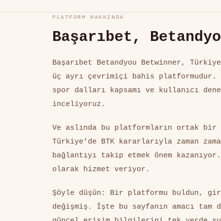
PLATFORM HAKKINDA
Başarıbet, Betandyo
Başarıbet Betandyou Betwinner, Türkiye
üç ayrı çevrimiçi bahis platformudur. 
spor dalları kapsamı ve kullanıcı dene
inceliyoruz.
Ve aslında bu platformların ortak bir 
Türkiye'de BTK kararlarıyla zaman zama
bağlantıyı takip etmek önem kazanıyor.
olarak hizmet veriyor.
Şöyle düşün: Bir platformu buldun, gir
değişmiş. İşte bu sayfanın amacı tam d
güncel erişim bilgilerini tek yerde su