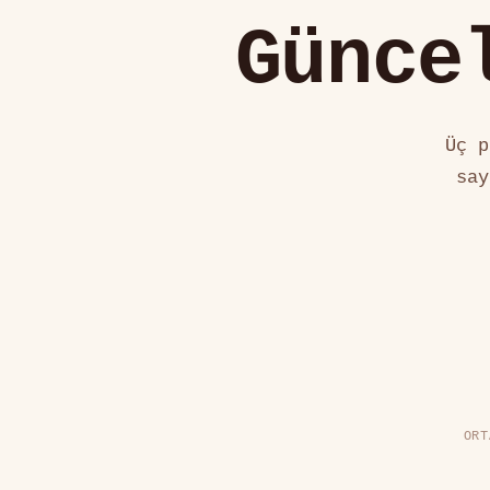
Günce
Üç p
say
ORT