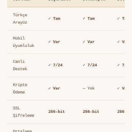
Türkçe
✓ Tam
✓ Tam
✓ Tam
Arayüz
Mobil
✓ Var
✓ Var
✓ Var
Uyumluluk
Canlı
✓ 7/24
✓ 7/24
✓ 7/24
Destek
Kripto
✓ Var
— Yok
✓ Var
Ödeme
SSL
256-bit
256-bit
256-bi
Şifreleme
Ortalama