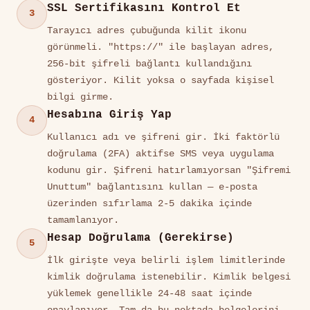
SSL Sertifikasını Kontrol Et
3
Tarayıcı adres çubuğunda kilit ikonu
görünmeli. "https://" ile başlayan adres,
256-bit şifreli bağlantı kullandığını
gösteriyor. Kilit yoksa o sayfada kişisel
bilgi girme.
Hesabına Giriş Yap
4
Kullanıcı adı ve şifreni gir. İki faktörlü
doğrulama (2FA) aktifse SMS veya uygulama
kodunu gir. Şifreni hatırlamıyorsan "Şifremi
Unuttum" bağlantısını kullan — e-posta
üzerinden sıfırlama 2-5 dakika içinde
tamamlanıyor.
Hesap Doğrulama (Gerekirse)
5
İlk girişte veya belirli işlem limitlerinde
kimlik doğrulama istenebilir. Kimlik belgesi
yüklemek genellikle 24-48 saat içinde