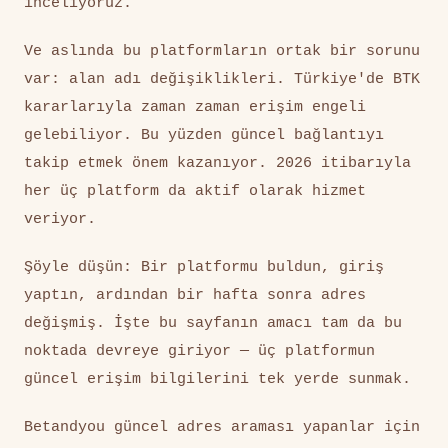
inceliyoruz.
Ve aslında bu platformların ortak bir sorunu
var: alan adı değişiklikleri. Türkiye'de BTK
kararlarıyla zaman zaman erişim engeli
gelebiliyor. Bu yüzden güncel bağlantıyı
takip etmek önem kazanıyor. 2026 itibarıyla
her üç platform da aktif olarak hizmet
veriyor.
Şöyle düşün: Bir platformu buldun, giriş
yaptın, ardından bir hafta sonra adres
değişmiş. İşte bu sayfanın amacı tam da bu
noktada devreye giriyor — üç platformun
güncel erişim bilgilerini tek yerde sunmak.
Betandyou güncel adres araması yapanlar için