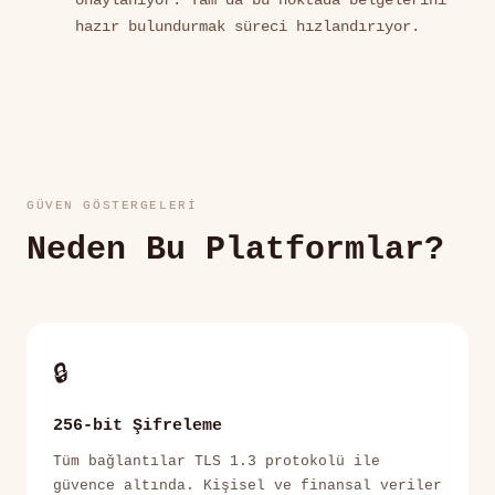
onaylanıyor. Tam da bu noktada belgelerini
hazır bulundurmak süreci hızlandırıyor.
GÜVEN GÖSTERGELERI
Neden Bu Platformlar?
🔒
256-bit Şifreleme
Tüm bağlantılar TLS 1.3 protokolü ile
güvence altında. Kişisel ve finansal veriler