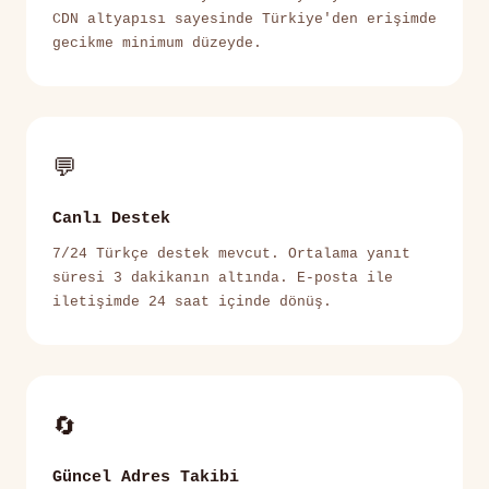
CDN altyapısı sayesinde Türkiye'den erişimde
gecikme minimum düzeyde.
💬
Canlı Destek
7/24 Türkçe destek mevcut. Ortalama yanıt
süresi 3 dakikanın altında. E-posta ile
iletişimde 24 saat içinde dönüş.
🔄
Güncel Adres Takibi