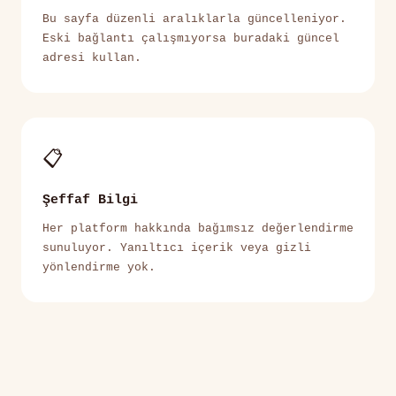
Bu sayfa düzenli aralıklarla güncelleniyor.
Eski bağlantı çalışmıyorsa buradaki güncel
adresi kullan.
📋
Şeffaf Bilgi
Her platform hakkında bağımsız değerlendirme
sunuluyor. Yanıltıcı içerik veya gizli
yönlendirme yok.