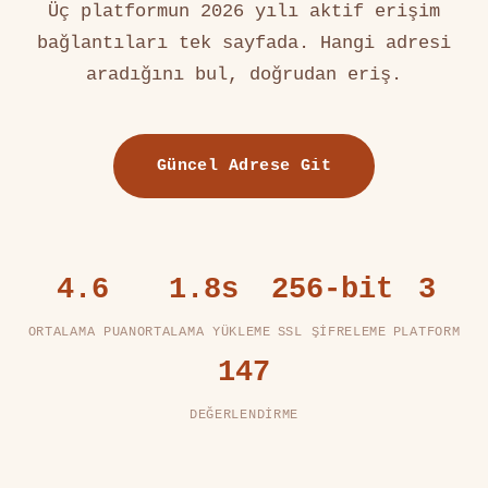
Üç platformun 2026 yılı aktif erişim
bağlantıları tek sayfada. Hangi adresi
aradığını bul, doğrudan eriş.
Güncel Adrese Git
4.6
1.8s
256-bit
3
ORTALAMA PUAN
ORTALAMA YÜKLEME
SSL ŞIFRELEME
PLATFORM
147
DEĞERLENDIRME