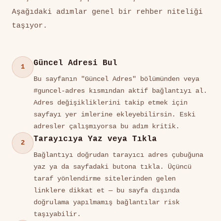
Aşağıdaki adımlar genel bir rehber niteliği
taşıyor.
Güncel Adresi Bul
1
Bu sayfanın "Güncel Adres" bölümünden veya
#guncel-adres kısmından aktif bağlantıyı al.
Adres değişikliklerini takip etmek için
sayfayı yer imlerine ekleyebilirsin. Eski
adresler çalışmıyorsa bu adım kritik.
Tarayıcıya Yaz veya Tıkla
2
Bağlantıyı doğrudan tarayıcı adres çubuğuna
yaz ya da sayfadaki butona tıkla. Üçüncü
taraf yönlendirme sitelerinden gelen
linklere dikkat et — bu sayfa dışında
doğrulama yapılmamış bağlantılar risk
taşıyabilir.