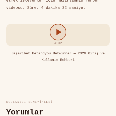
etmek isteyenler için hazırlanmış rehber
videosu. Süre: 4 dakika 32 saniye.
4:32
Başarıbet Betandyou Betwinner — 2026 Giriş ve
Kullanım Rehberi
KULLANICI DENEYIMLERI
Yorumlar