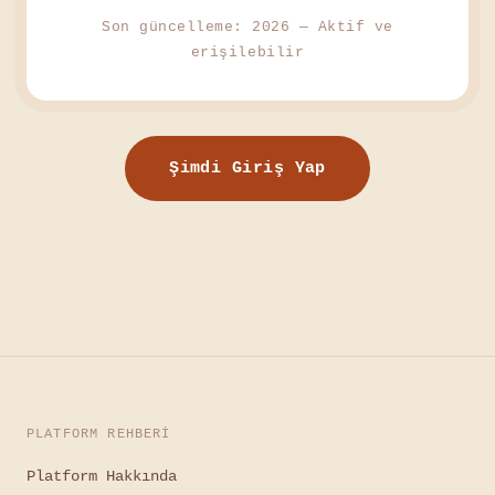
Son güncelleme: 2026 — Aktif ve
erişilebilir
Şimdi Giriş Yap
PLATFORM REHBERI
Platform Hakkında