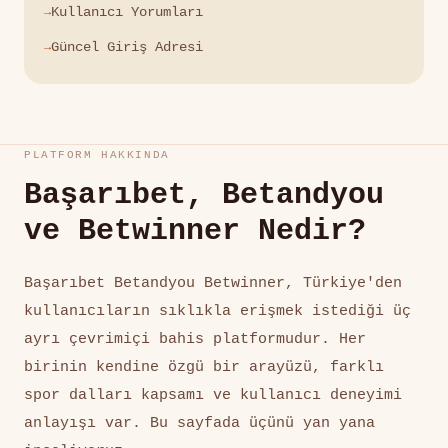
Kullanıcı Yorumları
Güncel Giriş Adresi
PLATFORM HAKKINDA
Başarıbet, Betandyou
ve Betwinner Nedir?
Başarıbet Betandyou Betwinner, Türkiye'den
kullanıcıların sıklıkla erişmek istediği üç
ayrı çevrimiçi bahis platformudur. Her
birinin kendine özgü bir arayüzü, farklı
spor dalları kapsamı ve kullanıcı deneyimi
anlayışı var. Bu sayfada üçünü yan yana