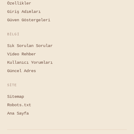
Özellikler
Giriş Adımları
Güven Göstergeleri
BILGI
Sık Sorulan Sorular
Video Rehber
Kullanıcı Yorumları
Güncel Adres
SITE
Sitemap
Robots.txt
Ana Sayfa