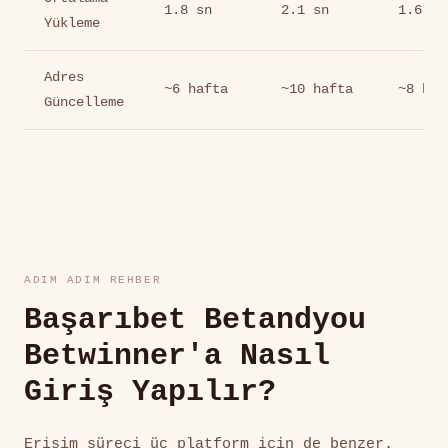
1.8 sn
2.1 sn
1.6 sn
Yükleme
Adres
~6 hafta
~10 hafta
~8 haf
Güncelleme
ADIM ADIM REHBER
Başarıbet Betandyou
Betwinner'a Nasıl
Giriş Yapılır?
Erişim süreci üç platform için de benzer.