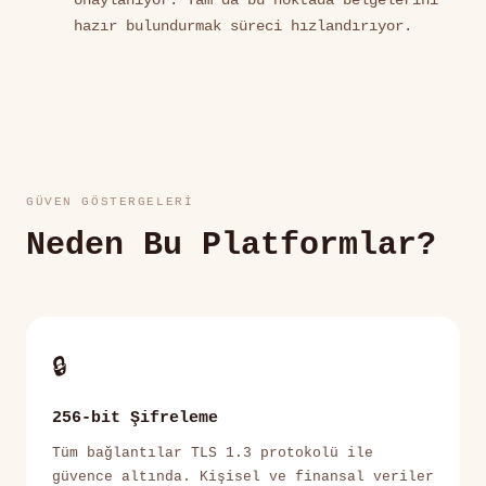
onaylanıyor. Tam da bu noktada belgelerini
hazır bulundurmak süreci hızlandırıyor.
GÜVEN GÖSTERGELERI
Neden Bu Platformlar?
🔒
256-bit Şifreleme
Tüm bağlantılar TLS 1.3 protokolü ile
güvence altında. Kişisel ve finansal veriler