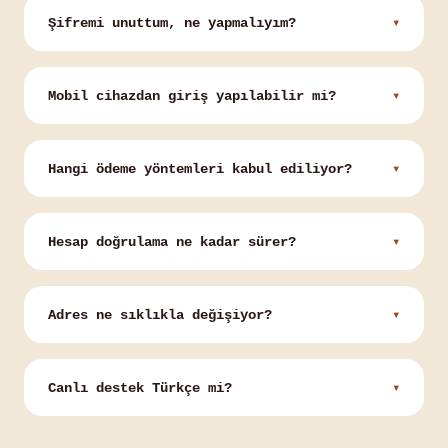
gerek yok. Erişim sorunu yaşıyorsan önce
Şifremi unuttum, ne yapmalıyım?
▾
güncel adresi dene. VPN kullanımı platformun
kullanım koşullarına göre değişebiliyor.
Giriş sayfasındaki "Şifremi Unuttum"
bağlantısını kullan. Kayıtlı e-posta
Mobil cihazdan giriş yapılabilir mi?
▾
adresine sıfırlama linki geliyor. İşlem
genellikle 2-5 dakika içinde tamamlanıyor.
Evet. Her üç platform da mobil tarayıcı
üzerinden çalışıyor. iOS ve Android
Hangi ödeme yöntemleri kabul ediliyor?
▾
cihazlarda ayrı uygulama indirmeye gerek
kalmadan erişim sağlanabiliyor.
Banka havalesi, kripto para (Bitcoin, USDT)
ve bazı e-cüzdan seçenekleri mevcut.
Hesap doğrulama ne kadar sürer?
▾
Platforma göre farklılık gösteriyor. Detaylı
liste için her platformun ödeme sayfasına
Kimlik belgesi yüklendikten sonra genellikle
bakabilirsin.
24-48 saat içinde onay geliyor. Yoğun
Adres ne sıklıkla değişiyor?
▾
dönemlerde bu süre 72 saate uzayabiliyor.
Belgelerin net ve okunabilir olması süreci
Başarıbet ortalama 6 haftada bir, Betandyou
kısaltıyor.
ve Betwinner ise 8-10 haftada bir adres
Canlı destek Türkçe mi?
▾
güncelliyor. Kesin bir takvim yok; bu yüzden
bu sayfayı yer imlerine eklemek pratik bir
Her üç platformda da Türkçe canlı destek
çözüm.