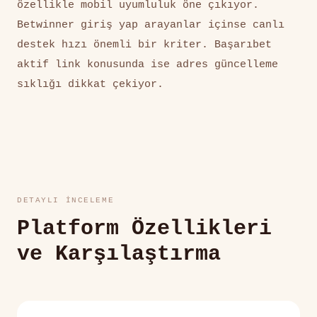
özellikle mobil uyumluluk öne çıkıyor.
Betwinner giriş yap arayanlar içinse canlı
destek hızı önemli bir kriter. Başarıbet
aktif link konusunda ise adres güncelleme
sıklığı dikkat çekiyor.
DETAYLI İNCELEME
Platform Özellikleri
ve Karşılaştırma