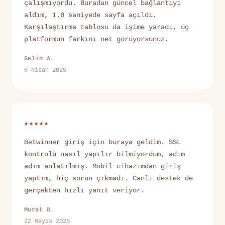
çalışmıyordu. Buradan güncel bağlantıyı
aldım, 1.8 saniyede sayfa açıldı.
Karşılaştırma tablosu da işime yaradı, üç
platformun farkını net görüyorsunuz.
Selin A.
8 Nisan 2025
★★★★★
Betwinner giriş için buraya geldim. SSL
kontrolü nasıl yapılır bilmiyordum, adım
adım anlatılmış. Mobil cihazımdan giriş
yaptım, hiç sorun çıkmadı. Canlı destek de
gerçekten hızlı yanıt veriyor.
Murat D.
22 Mayıs 2025