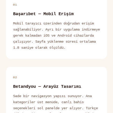
01
Başarıbet — Mobil Erişim
Mobil tarayıcı üzerinden doğrudan erişim
sağlanabiliyor. Ayrı bir uygulama indirmeye
gerek kalmadan iOS ve Android cihazlarda
çalışıyor. Sayfa yüklenme süresi ortalama
1.8 saniye olarak ölçüldü.
02
Betandyou — Arayüz Tasarımı
Sade bir navigasyon yapısı sunuyor. Ana
kategoriler üst menüde, canlı bahis
seçenekleri sol panelde yer alıyor. Türkçe