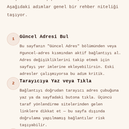
Aşağıdaki adımlar genel bir rehber niteliği
taşıyor.
Güncel Adresi Bul
1
Bu sayfanın "Güncel Adres" bölümünden veya
#guncel-adres kısmından aktif bağlantıyı al.
Adres değişikliklerini takip etmek için
sayfayı yer imlerine ekleyebilirsin. Eski
adresler çalışmıyorsa bu adım kritik.
Tarayıcıya Yaz veya Tıkla
2
Bağlantıyı doğrudan tarayıcı adres çubuğuna
yaz ya da sayfadaki butona tıkla. Üçüncü
taraf yönlendirme sitelerinden gelen
linklere dikkat et — bu sayfa dışında
doğrulama yapılmamış bağlantılar risk
taşıyabilir.