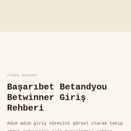
mevcut. Betwinner'da ortalama yanıt süresi 3
dakikanın altında. Betandyou ve Başarıbet'te
bu süre 5 dakikaya kadar çıkabiliyor.
VIDEO REHBER
Başarıbet Betandyou
Betwinner Giriş
Rehberi
Adım adım giriş sürecini görsel olarak takip