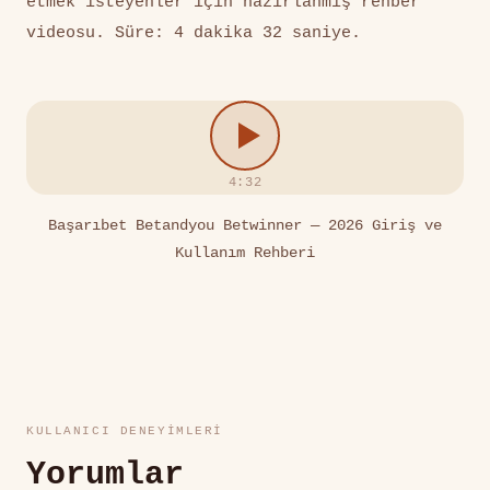
etmek isteyenler için hazırlanmış rehber
videosu. Süre: 4 dakika 32 saniye.
4:32
Başarıbet Betandyou Betwinner — 2026 Giriş ve
Kullanım Rehberi
KULLANICI DENEYIMLERI
Yorumlar