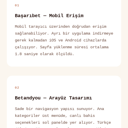
01
Başarıbet — Mobil Erişim
Mobil tarayıcı üzerinden doğrudan erişim
sağlanabiliyor. Ayrı bir uygulama indirmeye
gerek kalmadan iOS ve Android cihazlarda
çalışıyor. Sayfa yüklenme süresi ortalama
1.8 saniye olarak ölçüldü.
02
Betandyou — Arayüz Tasarımı
Sade bir navigasyon yapısı sunuyor. Ana
kategoriler üst menüde, canlı bahis
seçenekleri sol panelde yer alıyor. Türkçe