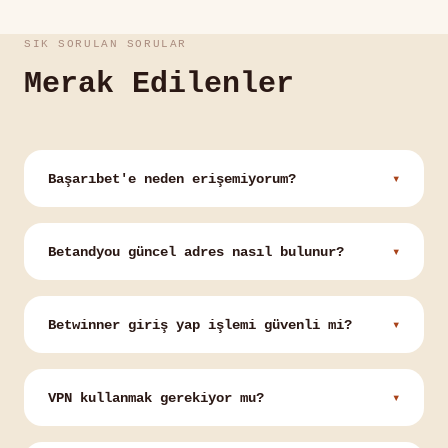
SIK SORULAN SORULAR
Merak Edilenler
Başarıbet'e neden erişemiyorum?
▾
Alan adı değişmiş olabilir. BTK kararlarıyla
zaman zaman eski adresler engelleniyor. Bu
Betandyou güncel adres nasıl bulunur?
▾
sayfanın #guncel-adres bölümünden aktif
bağlantıya ulaşabilirsin.
Bu sayfayı yer imlerine ekle. Adres
değiştiğinde sayfa güncelleniyor. Ayrıca
Betwinner giriş yap işlemi güvenli mi?
▾
platformun resmi sosyal medya hesaplarını
takip etmek de işe yarıyor.
256-bit SSL şifreleme kullanılıyor. Adres
çubuğunda "https://" ve kilit ikonu
VPN kullanmak gerekiyor mu?
▾
görünüyorsa bağlantı güvenli. Bu iki işareti
her zaman kontrol et.
Güncel adreste erişim çalışıyorsa VPN'e