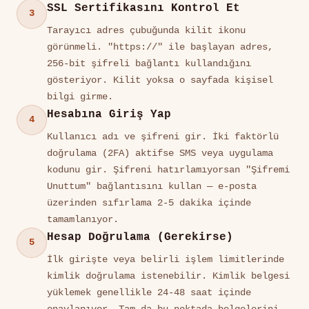
SSL Sertifikasını Kontrol Et
3
Tarayıcı adres çubuğunda kilit ikonu
görünmeli. "https://" ile başlayan adres,
256-bit şifreli bağlantı kullandığını
gösteriyor. Kilit yoksa o sayfada kişisel
bilgi girme.
Hesabına Giriş Yap
4
Kullanıcı adı ve şifreni gir. İki faktörlü
doğrulama (2FA) aktifse SMS veya uygulama
kodunu gir. Şifreni hatırlamıyorsan "Şifremi
Unuttum" bağlantısını kullan — e-posta
üzerinden sıfırlama 2-5 dakika içinde
tamamlanıyor.
Hesap Doğrulama (Gerekirse)
5
İlk girişte veya belirli işlem limitlerinde
kimlik doğrulama istenebilir. Kimlik belgesi
yüklemek genellikle 24-48 saat içinde