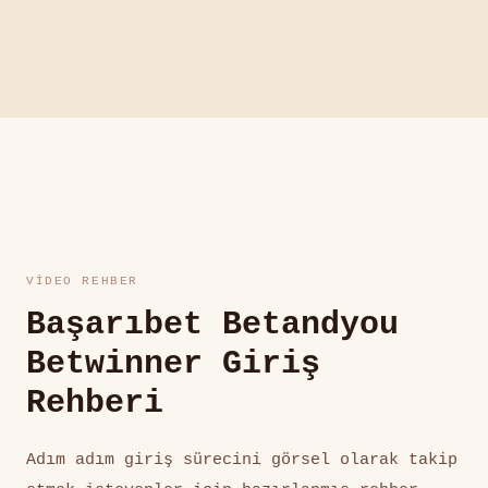
mevcut. Betwinner'da ortalama yanıt süresi 3
dakikanın altında. Betandyou ve Başarıbet'te
bu süre 5 dakikaya kadar çıkabiliyor.
VIDEO REHBER
Başarıbet Betandyou
Betwinner Giriş
Rehberi
Adım adım giriş sürecini görsel olarak takip