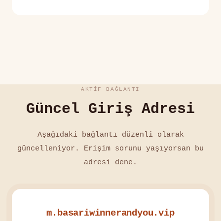
AKTIF BAĞLANTI
Güncel Giriş Adresi
Aşağıdaki bağlantı düzenli olarak
güncelleniyor. Erişim sorunu yaşıyorsan bu
adresi dene.
m.basariwinnerandyou.vip