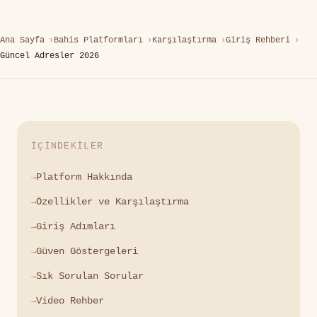
Ana Sayfa
Bahis Platformları
Karşılaştırma
Giriş Rehberi
Güncel Adresler 2026
İÇINDEKILER
Platform Hakkında
Özellikler ve Karşılaştırma
Giriş Adımları
Güven Göstergeleri
Sık Sorulan Sorular
Video Rehber