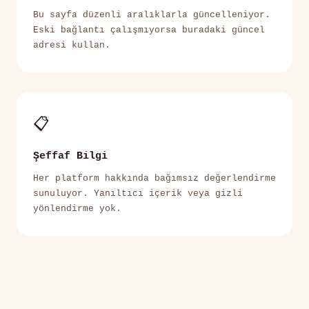
Bu sayfa düzenli aralıklarla güncelleniyor.
Eski bağlantı çalışmıyorsa buradaki güncel
adresi kullan.
📋
Şeffaf Bilgi
Her platform hakkında bağımsız değerlendirme
sunuluyor. Yanıltıcı içerik veya gizli
yönlendirme yok.