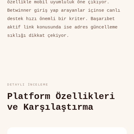
özellikle mobil uyumluluk öne çıkıyor.
Betwinner giriş yap arayanlar içinse canlı
destek hızı önemli bir kriter. Başarıbet
aktif link konusunda ise adres güncelleme
sıklığı dikkat çekiyor.
DETAYLI İNCELEME
Platform Özellikleri
ve Karşılaştırma