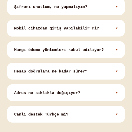
gerek yok. Erişim sorunu yaşıyorsan önce
Şifremi unuttum, ne yapmalıyım?
▾
güncel adresi dene. VPN kullanımı platformun
kullanım koşullarına göre değişebiliyor.
Giriş sayfasındaki "Şifremi Unuttum"
bağlantısını kullan. Kayıtlı e-posta
Mobil cihazdan giriş yapılabilir mi?
▾
adresine sıfırlama linki geliyor. İşlem
genellikle 2-5 dakika içinde tamamlanıyor.
Evet. Her üç platform da mobil tarayıcı
üzerinden çalışıyor. iOS ve Android
Hangi ödeme yöntemleri kabul ediliyor?
▾
cihazlarda ayrı uygulama indirmeye gerek
kalmadan erişim sağlanabiliyor.
Banka havalesi, kripto para (Bitcoin, USDT)
ve bazı e-cüzdan seçenekleri mevcut.
Hesap doğrulama ne kadar sürer?
▾
Platforma göre farklılık gösteriyor. Detaylı
liste için her platformun ödeme sayfasına
Kimlik belgesi yüklendikten sonra genellikle
bakabilirsin.
24-48 saat içinde onay geliyor. Yoğun
Adres ne sıklıkla değişiyor?
▾
dönemlerde bu süre 72 saate uzayabiliyor.
Belgelerin net ve okunabilir olması süreci
Başarıbet ortalama 6 haftada bir, Betandyou
kısaltıyor.
ve Betwinner ise 8-10 haftada bir adres
Canlı destek Türkçe mi?
▾
güncelliyor. Kesin bir takvim yok; bu yüzden
bu sayfayı yer imlerine eklemek pratik bir
Her üç platformda da Türkçe canlı destek
çözüm.