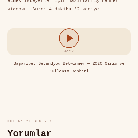
etmek isteyenler için hazırlanmış rehber
videosu. Süre: 4 dakika 32 saniye.
4:32
Başarıbet Betandyou Betwinner — 2026 Giriş ve
Kullanım Rehberi
KULLANICI DENEYIMLERI
Yorumlar