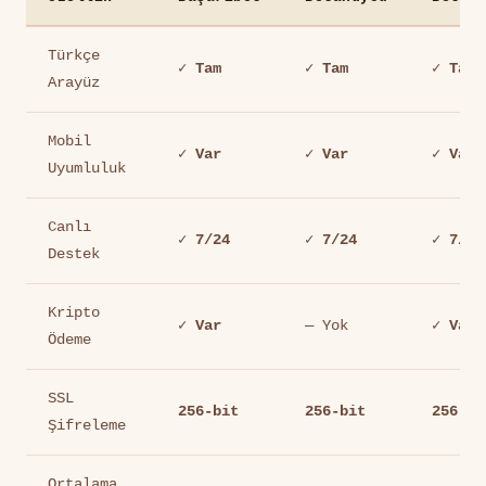
Türkçe
✓ Tam
✓ Tam
✓ Tam
Arayüz
Mobil
✓ Var
✓ Var
✓ Var
Uyumluluk
Canlı
✓ 7/24
✓ 7/24
✓ 7/24
Destek
Kripto
✓ Var
— Yok
✓ Var
Ödeme
SSL
256-bit
256-bit
256-bi
Şifreleme
Ortalama