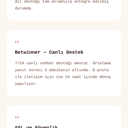
dil desteği tam anlamıyla entegre edilmiş
durumda.
03
Betwinner — Canlı Destek
7/24 canlı sohbet desteği mevcut. Ortalama
yanıt süresi 3 dakikanın altında. E-posta
ile iletişim için ise 24 saat içinde dönüş
yapılıyor.
04
SSL ve Güvenlik