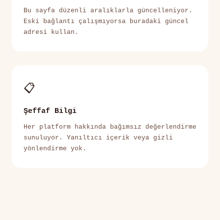
Bu sayfa düzenli aralıklarla güncelleniyor.
Eski bağlantı çalışmıyorsa buradaki güncel
adresi kullan.
📋
Şeffaf Bilgi
Her platform hakkında bağımsız değerlendirme
sunuluyor. Yanıltıcı içerik veya gizli
yönlendirme yok.