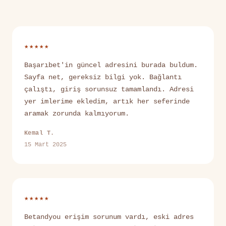
★★★★★
Başarıbet'in güncel adresini burada buldum.
Sayfa net, gereksiz bilgi yok. Bağlantı
çalıştı, giriş sorunsuz tamamlandı. Adresi
yer imlerime ekledim, artık her seferinde
aramak zorunda kalmıyorum.
Kemal T.
15 Mart 2025
★★★★★
Betandyou erişim sorunum vardı, eski adres