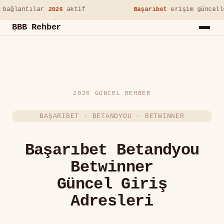
 bağlantılar
2026
aktif
Başarıbet
erişim güncell
BBB Rehber
2026 GÜNCEL REHBER
BAŞARIBET · BETANDYOU · BETWINNER
Başarıbet Betandyou
Betwinner
Güncel Giriş
Adresleri