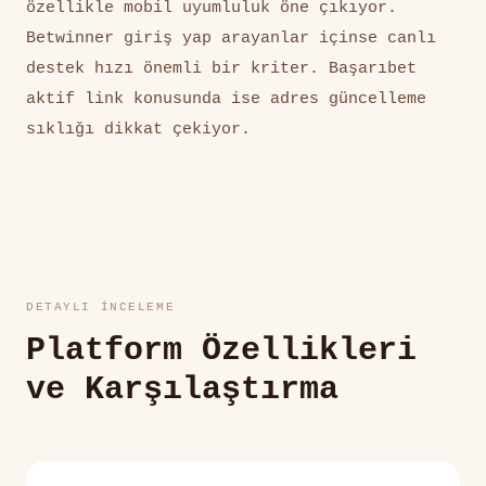
özellikle mobil uyumluluk öne çıkıyor.
Betwinner giriş yap arayanlar içinse canlı
destek hızı önemli bir kriter. Başarıbet
aktif link konusunda ise adres güncelleme
sıklığı dikkat çekiyor.
DETAYLI İNCELEME
Platform Özellikleri
ve Karşılaştırma