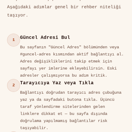
Aşağıdaki adımlar genel bir rehber niteliği
taşıyor.
Güncel Adresi Bul
1
Bu sayfanın "Güncel Adres" bölümünden veya
#guncel-adres kısmından aktif bağlantıyı al.
Adres değişikliklerini takip etmek için
sayfayı yer imlerine ekleyebilirsin. Eski
adresler çalışmıyorsa bu adım kritik.
Tarayıcıya Yaz veya Tıkla
2
Bağlantıyı doğrudan tarayıcı adres çubuğuna
yaz ya da sayfadaki butona tıkla. Üçüncü
taraf yönlendirme sitelerinden gelen
linklere dikkat et — bu sayfa dışında
doğrulama yapılmamış bağlantılar risk
taşıyabilir.