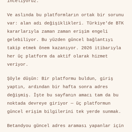
inceliyoruz.
Ve aslında bu platformların ortak bir sorunu
var: alan adı değişiklikleri. Türkiye'de BTK
kararlarıyla zaman zaman erişim engeli
gelebiliyor. Bu yüzden güncel bağlantıyı
takip etmek önem kazanıyor. 2026 itibarıyla
her üç platform da aktif olarak hizmet
veriyor.
Şöyle düşün: Bir platformu buldun, giriş
yaptın, ardından bir hafta sonra adres
değişmiş. İşte bu sayfanın amacı tam da bu
noktada devreye giriyor — üç platformun
güncel erişim bilgilerini tek yerde sunmak.
Betandyou güncel adres araması yapanlar için