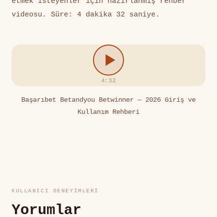
etmek isteyenler için hazırlanmış rehber
videosu. Süre: 4 dakika 32 saniye.
4:32
Başarıbet Betandyou Betwinner — 2026 Giriş ve
Kullanım Rehberi
KULLANICI DENEYIMLERI
Yorumlar