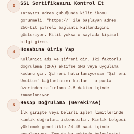
SSL Sertifikasını Kontrol Et
3
Tarayıcı adres çubuğunda kilit ikonu
görünmeli. "https://" ile başlayan adres,
256-bit şifreli bağlantı kullandığını
gösteriyor. Kilit yoksa o sayfada kişisel
bilgi girme.
Hesabına Giriş Yap
4
Kullanıcı adı ve şifreni gir. İki faktörlü
doğrulama (2FA) aktifse SMS veya uygulama
kodunu gir. Şifreni hatırlamıyorsan "Şifremi
Unuttum" bağlantısını kullan — e-posta
üzerinden sıfırlama 2-5 dakika içinde
tamamlanıyor.
Hesap Doğrulama (Gerekirse)
5
İlk girişte veya belirli işlem limitlerinde
kimlik doğrulama istenebilir. Kimlik belgesi
yüklemek genellikle 24-48 saat içinde