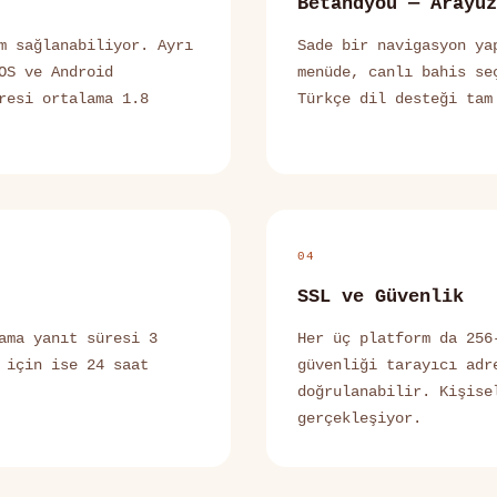
Betandyou — Arayüz
m sağlanabiliyor. Ayrı
Sade bir navigasyon ya
OS ve Android
menüde, canlı bahis se
resi ortalama 1.8
Türkçe dil desteği tam
04
SSL ve Güvenlik
ama yanıt süresi 3
Her üç platform da 256
 için ise 24 saat
güvenliği tarayıcı adr
doğrulanabilir. Kişise
gerçekleşiyor.