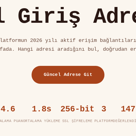
l Giriş Adr
latformun 2026 yılı aktif erişim bağlantılar
fada. Hangi adresi aradığını bul, doğrudan e
Güncel Adrese Git
4.6
1.8s
256-bit
3
147
ALAMA PUAN
ORTALAMA YÜKLEME
SSL ŞIFRELEME
PLATFORM
DEĞERLEND