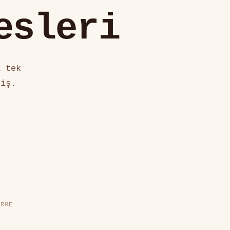
esleri
ı tek
riş.
IRME