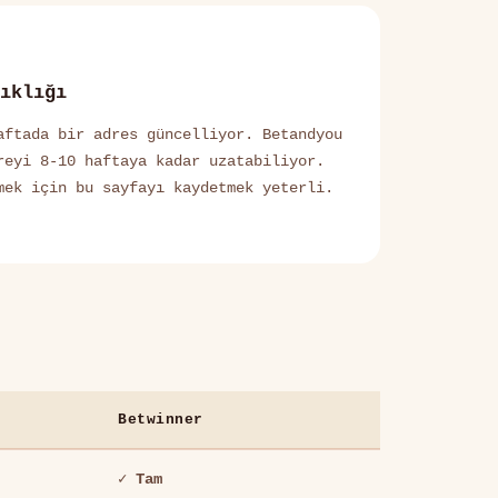
ıklığı
aftada bir adres güncelliyor. Betandyou
reyi 8-10 haftaya kadar uzatabiliyor.
mek için bu sayfayı kaydetmek yeterli.
Betwinner
✓ Tam