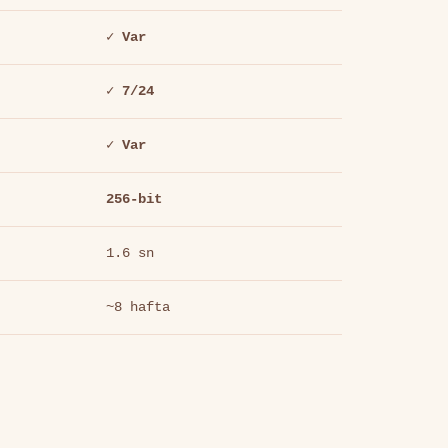
✓ Var
✓ 7/24
✓ Var
256-bit
1.6 sn
~8 hafta