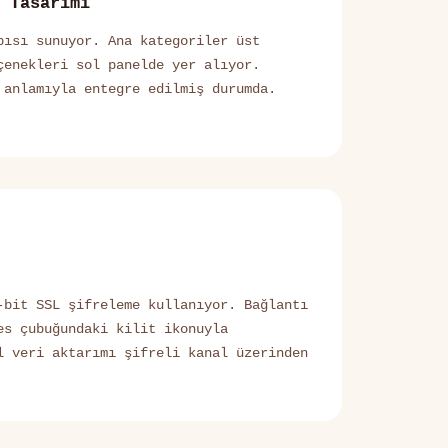
 Tasarımı
pısı sunuyor. Ana kategoriler üst
çenekleri sol panelde yer alıyor.
 anlamıyla entegre edilmiş durumda.
-bit SSL şifreleme kullanıyor. Bağlantı
es çubuğundaki kilit ikonuyla
l veri aktarımı şifreli kanal üzerinden