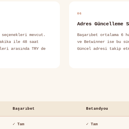
06
Adres Güncelleme S
 seçenekleri mevcut.
Başarıbet ortalama 6 h
akika ile 48 saat
ve Betwinner ise bu sü
leri arasında TRY de
Güncel adresi takip et
Başarıbet
Betandyou
✓ Tam
✓ Tam