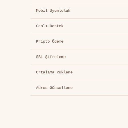
Mobil Uyumluluk
Canlı Destek
Kripto Ödeme
SSL Şifreleme
Ortalama Yükleme
Adres Güncelleme