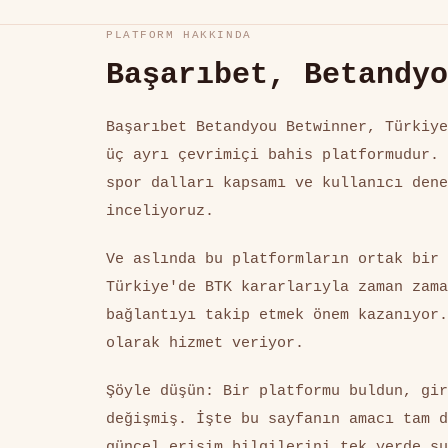
PLATFORM HAKKINDA
Başarıbet, Betandyo
Başarıbet Betandyou Betwinner, Türkiye
üç ayrı çevrimiçi bahis platformudur. 
spor dalları kapsamı ve kullanıcı dene
inceliyoruz.
Ve aslında bu platformların ortak bir 
Türkiye'de BTK kararlarıyla zaman zama
bağlantıyı takip etmek önem kazanıyor.
olarak hizmet veriyor.
Şöyle düşün: Bir platformu buldun, gir
değişmiş. İşte bu sayfanın amacı tam d
güncel erişim bilgilerini tek yerde su