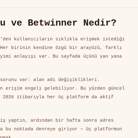
u ve Betwinner Nedir?
'den kullanıcıların sıklıkla erişmek istediği
Her birinin kendine özgü bir arayüzü, farklı
yimi anlayışı var. Bu sayfada üçünü yan yana
sorunu var: alan adı değişiklikleri.
n erişim engeli gelebiliyor. Bu yüzden güncel
 2026 itibarıyla her üç platform da aktif
iş yaptın, ardından bir hafta sonra adres
a bu noktada devreye giriyor — üç platformun
nmak.