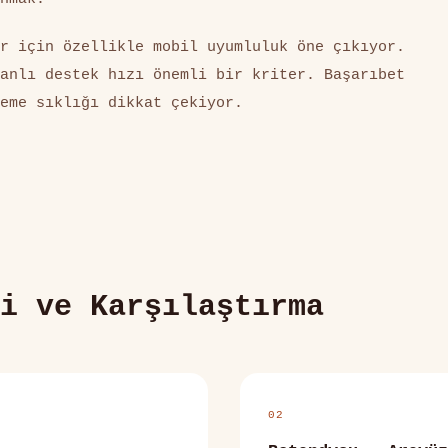
r için özellikle mobil uyumluluk öne çıkıyor.
anlı destek hızı önemli bir kriter. Başarıbet
eme sıklığı dikkat çekiyor.
i ve Karşılaştırma
02