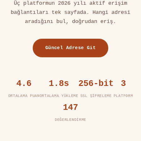
Üç platformun 2026 yılı aktif erişim
bağlantıları tek sayfada. Hangi adresi
aradığını bul, doğrudan eriş.
Güncel Adrese Git
4.6
1.8s
256-bit
3
ORTALAMA PUAN
ORTALAMA YÜKLEME
SSL ŞIFRELEME
PLATFORM
147
DEĞERLENDIRME