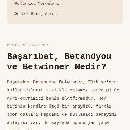
Kullanıcı Yorumları
Güncel Giriş Adresi
PLATFORM HAKKINDA
Başarıbet, Betandyou
ve Betwinner Nedir?
Başarıbet Betandyou Betwinner, Türkiye'den
kullanıcıların sıklıkla erişmek istediği üç
ayrı çevrimiçi bahis platformudur. Her
birinin kendine özgü bir arayüzü, farklı
spor dalları kapsamı ve kullanıcı deneyimi
anlayışı var. Bu sayfada üçünü yan yana