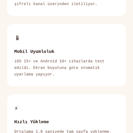
şifreli kanal üzerinden iletiliyor.
📱
Mobil Uyumluluk
iOS 15+ ve Android 10+ cihazlarda test
edildi. Ekran boyutuna göre otomatik
uyarlama yapıyor.
⚡
Hızlı Yükleme
Ortalama 1.8 saniyede tam sayfa yüklenme.