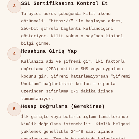
SSL Sertifikasını Kontrol Et
3
Tarayıcı adres çubuğunda kilit ikonu
görünmeli. "https://" ile başlayan adres,
256-bit şifreli bağlantı kullandığını
gösteriyor. Kilit yoksa o sayfada kişisel
bilgi girme.
Hesabına Giriş Yap
4
Kullanıcı adı ve şifreni gir. İki faktörlü
doğrulama (2FA) aktifse SMS veya uygulama
kodunu gir. Şifreni hatırlamıyorsan "Şifremi
Unuttum" bağlantısını kullan — e-posta
üzerinden sıfırlama 2-5 dakika içinde
tamamlanıyor.
Hesap Doğrulama (Gerekirse)
5
İlk girişte veya belirli işlem limitlerinde
kimlik doğrulama istenebilir. Kimlik belgesi
yüklemek genellikle 24-48 saat içinde