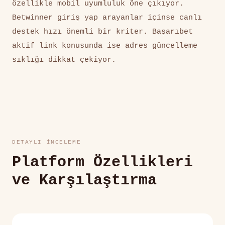
özellikle mobil uyumluluk öne çıkıyor.
Betwinner giriş yap arayanlar içinse canlı
destek hızı önemli bir kriter. Başarıbet
aktif link konusunda ise adres güncelleme
sıklığı dikkat çekiyor.
DETAYLI İNCELEME
Platform Özellikleri
ve Karşılaştırma