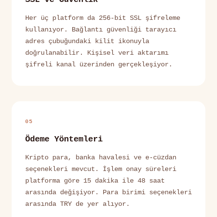
Her üç platform da 256-bit SSL şifreleme
kullanıyor. Bağlantı güvenliği tarayıcı
adres çubuğundaki kilit ikonuyla
doğrulanabilir. Kişisel veri aktarımı
şifreli kanal üzerinden gerçekleşiyor.
05
Ödeme Yöntemleri
Kripto para, banka havalesi ve e-cüzdan
seçenekleri mevcut. İşlem onay süreleri
platforma göre 15 dakika ile 48 saat
arasında değişiyor. Para birimi seçenekleri
arasında TRY de yer alıyor.