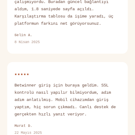
çalışmıyordu. Buradan güncel bağlantıyı
aldım, 1.8 saniyede sayfa açıldı.
Karşılaştırma tablosu da işime yaradı, üç
platformun farkını net görüyorsunuz.
Selin A.
8 Nisan 2025
★★★★★
Betwinner giriş için buraya geldim. SSL
kontrolü nasıl yapılır bilmiyordum, adım
adım anlatılmış. Mobil cihazımdan giriş
yaptım, hiç sorun çıkmadı. Canlı destek de
gerçekten hızlı yanıt veriyor.
Murat D.
22 Mayıs 2025