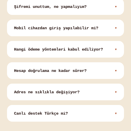
gerek yok. Erişim sorunu yaşıyorsan önce
Şifremi unuttum, ne yapmalıyım?
▾
güncel adresi dene. VPN kullanımı platformun
kullanım koşullarına göre değişebiliyor.
Giriş sayfasındaki "Şifremi Unuttum"
bağlantısını kullan. Kayıtlı e-posta
Mobil cihazdan giriş yapılabilir mi?
▾
adresine sıfırlama linki geliyor. İşlem
genellikle 2-5 dakika içinde tamamlanıyor.
Evet. Her üç platform da mobil tarayıcı
üzerinden çalışıyor. iOS ve Android
Hangi ödeme yöntemleri kabul ediliyor?
▾
cihazlarda ayrı uygulama indirmeye gerek
kalmadan erişim sağlanabiliyor.
Banka havalesi, kripto para (Bitcoin, USDT)
ve bazı e-cüzdan seçenekleri mevcut.
Hesap doğrulama ne kadar sürer?
▾
Platforma göre farklılık gösteriyor. Detaylı
liste için her platformun ödeme sayfasına
Kimlik belgesi yüklendikten sonra genellikle
bakabilirsin.
24-48 saat içinde onay geliyor. Yoğun
Adres ne sıklıkla değişiyor?
▾
dönemlerde bu süre 72 saate uzayabiliyor.
Belgelerin net ve okunabilir olması süreci
Başarıbet ortalama 6 haftada bir, Betandyou
kısaltıyor.
ve Betwinner ise 8-10 haftada bir adres
Canlı destek Türkçe mi?
▾
güncelliyor. Kesin bir takvim yok; bu yüzden
bu sayfayı yer imlerine eklemek pratik bir
Her üç platformda da Türkçe canlı destek
çözüm.