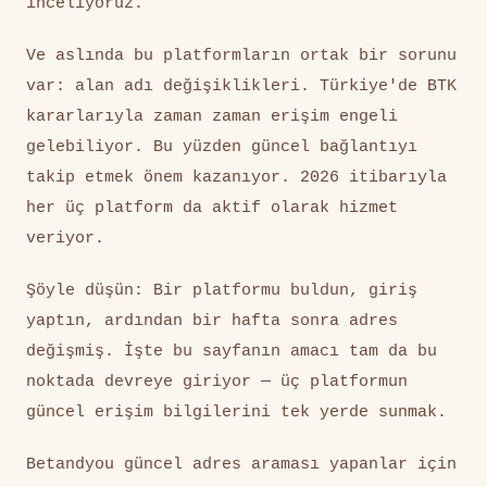
inceliyoruz.
Ve aslında bu platformların ortak bir sorunu
var: alan adı değişiklikleri. Türkiye'de BTK
kararlarıyla zaman zaman erişim engeli
gelebiliyor. Bu yüzden güncel bağlantıyı
takip etmek önem kazanıyor. 2026 itibarıyla
her üç platform da aktif olarak hizmet
veriyor.
Şöyle düşün: Bir platformu buldun, giriş
yaptın, ardından bir hafta sonra adres
değişmiş. İşte bu sayfanın amacı tam da bu
noktada devreye giriyor — üç platformun
güncel erişim bilgilerini tek yerde sunmak.
Betandyou güncel adres araması yapanlar için