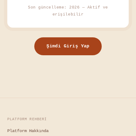
Son güncelleme: 2026 — Aktif ve
erişilebilir
Şimdi Giriş Yap
PLATFORM REHBERI
Platform Hakkında