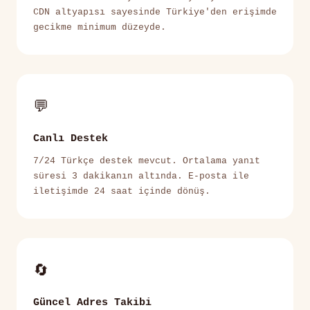
CDN altyapısı sayesinde Türkiye'den erişimde
gecikme minimum düzeyde.
💬
Canlı Destek
7/24 Türkçe destek mevcut. Ortalama yanıt
süresi 3 dakikanın altında. E-posta ile
iletişimde 24 saat içinde dönüş.
🔄
Güncel Adres Takibi