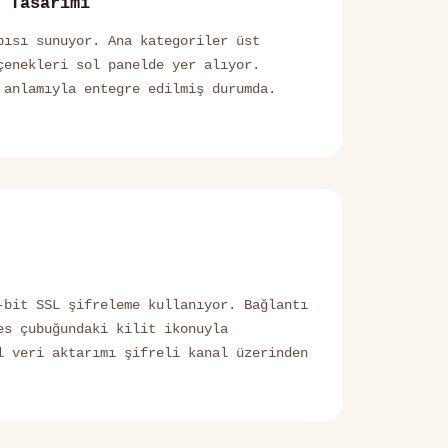
 Tasarımı
pısı sunuyor. Ana kategoriler üst
çenekleri sol panelde yer alıyor.
 anlamıyla entegre edilmiş durumda.
-bit SSL şifreleme kullanıyor. Bağlantı
es çubuğundaki kilit ikonuyla
l veri aktarımı şifreli kanal üzerinden