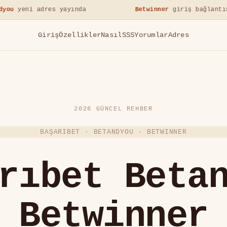
ou
yeni adres yayında
Betwinner
giriş bağlantısı
Giriş
Özellikler
Nasıl
SSS
Yorumlar
Adres
2026 GÜNCEL REHBER
BAŞARIBET · BETANDYOU · BETWINNER
rıbet Beta
Betwinner