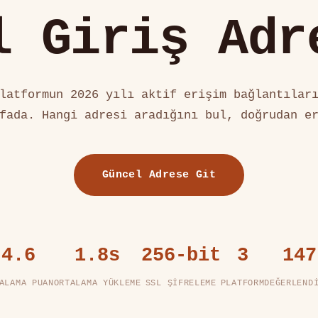
l Giriş Adr
latformun 2026 yılı aktif erişim bağlantılar
fada. Hangi adresi aradığını bul, doğrudan e
Güncel Adrese Git
4.6
1.8s
256-bit
3
147
ALAMA PUAN
ORTALAMA YÜKLEME
SSL ŞIFRELEME
PLATFORM
DEĞERLEND