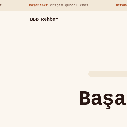
Başarıbet
erişim güncellendi
Betandy
BBB Rehber
Başa