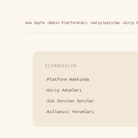
Ana Sayfa
Bahis Platformları
Karşılaştırma
Giriş 
İÇINDEKILER
Platform Hakkında
Giriş Adımları
Sık Sorulan Sorular
Kullanıcı Yorumları