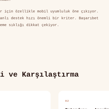
r için özellikle mobil uyumluluk öne çıkıyor.
anlı destek hızı önemli bir kriter. Başarıbet
eme sıklığı dikkat çekiyor.
i ve Karşılaştırma
02