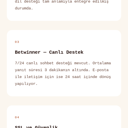
dil desteği tam anlamıyla entegre edilmiş
durumda.
03
Betwinner — Canlı Destek
7/24 canlı sohbet desteği mevcut. Ortalama
yanıt süresi 3 dakikanın altında. E-posta
ile iletişim için ise 24 saat içinde dönüş
yapılıyor.
04
SSL ve Güvenlik