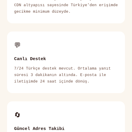
CDN altyapısı sayesinde Türkiye'den erişimde
gecikme minimum düzeyde.
💬
Canlı Destek
7/24 Türkçe destek mevcut. Ortalama yanıt
süresi 3 dakikanın altında. E-posta ile
iletişimde 24 saat içinde dönüş.
🔄
Güncel Adres Takibi