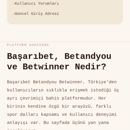
Kullanıcı Yorumları
Güncel Giriş Adresi
PLATFORM HAKKINDA
Başarıbet, Betandyou
ve Betwinner Nedir?
Başarıbet Betandyou Betwinner, Türkiye'den
kullanıcıların sıklıkla erişmek istediği üç
ayrı çevrimiçi bahis platformudur. Her
birinin kendine özgü bir arayüzü, farklı
spor dalları kapsamı ve kullanıcı deneyimi
anlayışı var. Bu sayfada üçünü yan yana