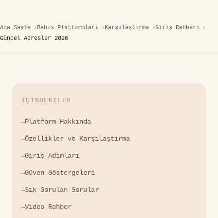
Ana Sayfa
Bahis Platformları
Karşılaştırma
Giriş Rehberi
Güncel Adresler 2026
İÇINDEKILER
Platform Hakkında
Özellikler ve Karşılaştırma
Giriş Adımları
Güven Göstergeleri
Sık Sorulan Sorular
Video Rehber