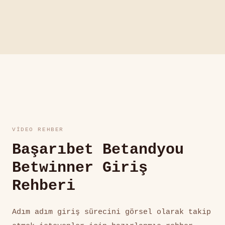
mevcut. Betwinner'da ortalama yanıt süresi 3
dakikanın altında. Betandyou ve Başarıbet'te
bu süre 5 dakikaya kadar çıkabiliyor.
VIDEO REHBER
Başarıbet Betandyou
Betwinner Giriş
Rehberi
Adım adım giriş sürecini görsel olarak takip