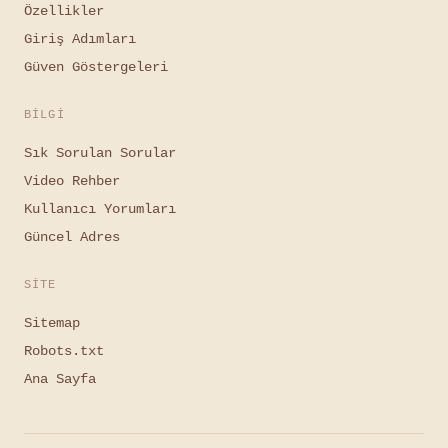
Özellikler
Giriş Adımları
Güven Göstergeleri
BILGI
Sık Sorulan Sorular
Video Rehber
Kullanıcı Yorumları
Güncel Adres
SITE
Sitemap
Robots.txt
Ana Sayfa