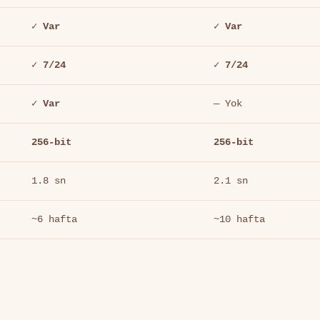
✓ Var
✓ Var
✓ 7/24
✓ 7/24
✓ Var
— Yok
256-bit
256-bit
1.8 sn
2.1 sn
~6 hafta
~10 hafta