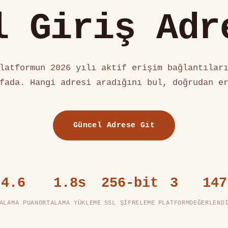
l Giriş Adr
latformun 2026 yılı aktif erişim bağlantılar
fada. Hangi adresi aradığını bul, doğrudan e
Güncel Adrese Git
4.6
1.8s
256-bit
3
147
ALAMA PUAN
ORTALAMA YÜKLEME
SSL ŞIFRELEME
PLATFORM
DEĞERLEND