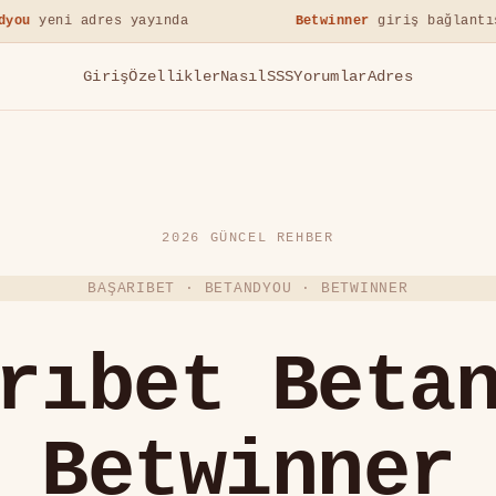
ou
yeni adres yayında
Betwinner
giriş bağlantısı
Giriş
Özellikler
Nasıl
SSS
Yorumlar
Adres
2026 GÜNCEL REHBER
BAŞARIBET · BETANDYOU · BETWINNER
rıbet Beta
Betwinner