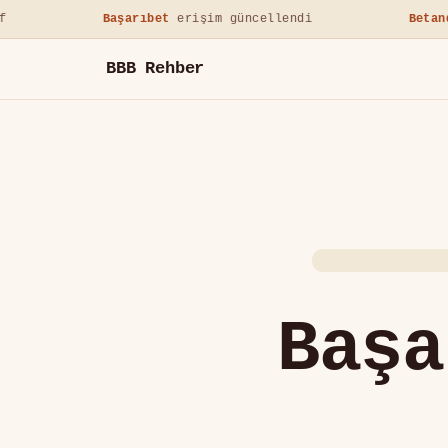
Başarıbet
erişim güncellendi
Betandy
BBB Rehber
Başa