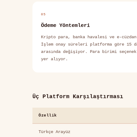
05
Ödeme Yöntemleri
Kripto para, banka havalesi ve e-cüzdan
İşlem onay süreleri platforma göre 15 d
arasında değişiyor. Para birimi seçenek
yer alıyor.
Üç Platform Karşılaştırması
Özellik
Türkçe Arayüz