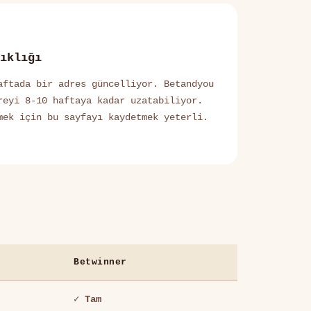
ıklığı
aftada bir adres güncelliyor. Betandyou
reyi 8-10 haftaya kadar uzatabiliyor.
mek için bu sayfayı kaydetmek yeterli.
Betwinner
✓ Tam