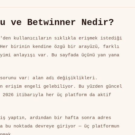
u ve Betwinner Nedir?
'den kullanıcıların sıklıkla erişmek istediği
Her birinin kendine özgü bir arayüzü, farklı
yimi anlayışı var. Bu sayfada üçünü yan yana
sorunu var: alan adı değişiklikleri.
n erişim engeli gelebiliyor. Bu yüzden güncel
 2026 itibarıyla her üç platform da aktif
iş yaptın, ardından bir hafta sonra adres
a bu noktada devreye giriyor — üç platformun
nmak.