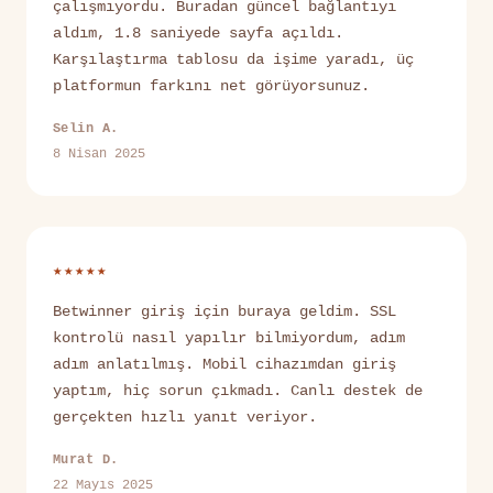
çalışmıyordu. Buradan güncel bağlantıyı
aldım, 1.8 saniyede sayfa açıldı.
Karşılaştırma tablosu da işime yaradı, üç
platformun farkını net görüyorsunuz.
Selin A.
8 Nisan 2025
★★★★★
Betwinner giriş için buraya geldim. SSL
kontrolü nasıl yapılır bilmiyordum, adım
adım anlatılmış. Mobil cihazımdan giriş
yaptım, hiç sorun çıkmadı. Canlı destek de
gerçekten hızlı yanıt veriyor.
Murat D.
22 Mayıs 2025