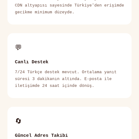
CDN altyapısı sayesinde Türkiye'den erişimde
gecikme minimum düzeyde.
💬
Canlı Destek
7/24 Türkçe destek mevcut. Ortalama yanıt
süresi 3 dakikanın altında. E-posta ile
iletişimde 24 saat içinde dönüş.
🔄
Güncel Adres Takibi