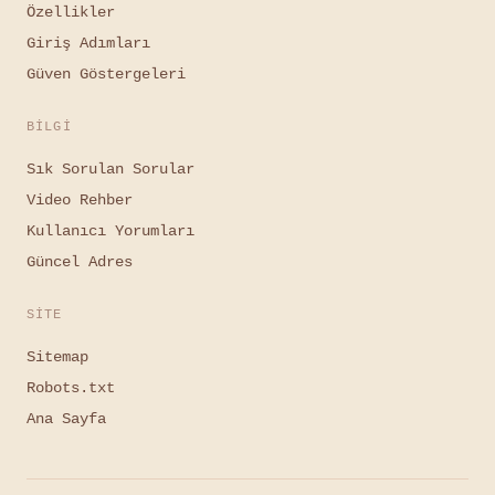
Özellikler
Giriş Adımları
Güven Göstergeleri
BILGI
Sık Sorulan Sorular
Video Rehber
Kullanıcı Yorumları
Güncel Adres
SITE
Sitemap
Robots.txt
Ana Sayfa