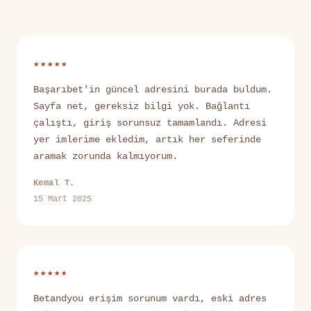
★★★★★
Başarıbet'in güncel adresini burada buldum.
Sayfa net, gereksiz bilgi yok. Bağlantı
çalıştı, giriş sorunsuz tamamlandı. Adresi
yer imlerime ekledim, artık her seferinde
aramak zorunda kalmıyorum.
Kemal T.
15 Mart 2025
★★★★★
Betandyou erişim sorunum vardı, eski adres