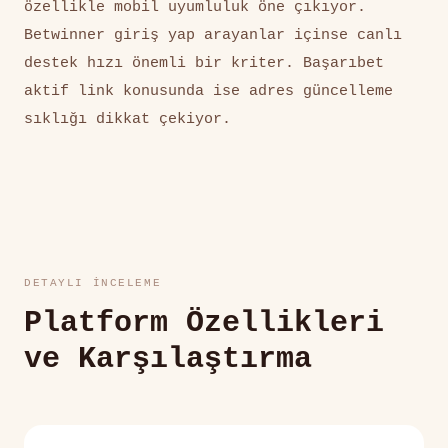
özellikle mobil uyumluluk öne çıkıyor.
Betwinner giriş yap arayanlar içinse canlı
destek hızı önemli bir kriter. Başarıbet
aktif link konusunda ise adres güncelleme
sıklığı dikkat çekiyor.
DETAYLI İNCELEME
Platform Özellikleri
ve Karşılaştırma