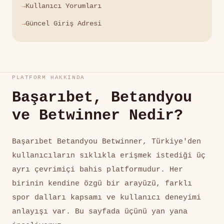
Kullanıcı Yorumları
Güncel Giriş Adresi
PLATFORM HAKKINDA
Başarıbet, Betandyou
ve Betwinner Nedir?
Başarıbet Betandyou Betwinner, Türkiye'den
kullanıcıların sıklıkla erişmek istediği üç
ayrı çevrimiçi bahis platformudur. Her
birinin kendine özgü bir arayüzü, farklı
spor dalları kapsamı ve kullanıcı deneyimi
anlayışı var. Bu sayfada üçünü yan yana