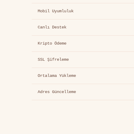
Mobil Uyumluluk
Canlı Destek
Kripto Ödeme
SSL Şifreleme
Ortalama Yükleme
Adres Güncelleme