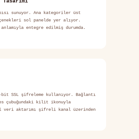
 Tasarımı
pısı sunuyor. Ana kategoriler üst
çenekleri sol panelde yer alıyor.
 anlamıyla entegre edilmiş durumda.
-bit SSL şifreleme kullanıyor. Bağlantı
es çubuğundaki kilit ikonuyla
l veri aktarımı şifreli kanal üzerinden