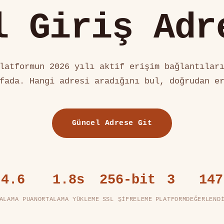
l Giriş Adr
latformun 2026 yılı aktif erişim bağlantılar
fada. Hangi adresi aradığını bul, doğrudan e
Güncel Adrese Git
4.6
1.8s
256-bit
3
147
ALAMA PUAN
ORTALAMA YÜKLEME
SSL ŞIFRELEME
PLATFORM
DEĞERLEND