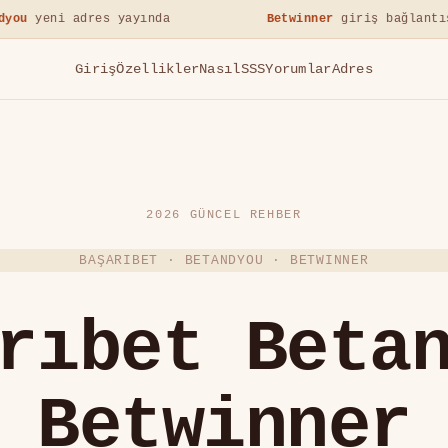
ou
yeni adres yayında
Betwinner
giriş bağlantısı
Giriş
Özellikler
Nasıl
SSS
Yorumlar
Adres
2026 GÜNCEL REHBER
BAŞARIBET · BETANDYOU · BETWINNER
rıbet Beta
Betwinner