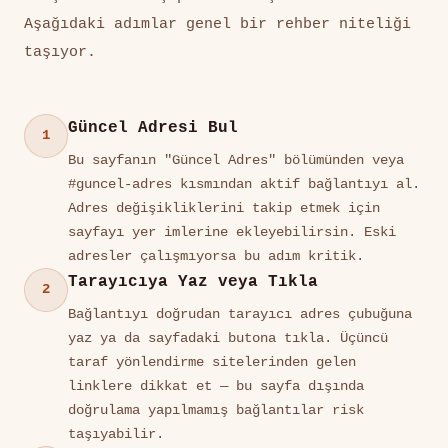
Aşağıdaki adımlar genel bir rehber niteliği
taşıyor.
Güncel Adresi Bul
1
Bu sayfanın "Güncel Adres" bölümünden veya
#guncel-adres kısmından aktif bağlantıyı al.
Adres değişikliklerini takip etmek için
sayfayı yer imlerine ekleyebilirsin. Eski
adresler çalışmıyorsa bu adım kritik.
Tarayıcıya Yaz veya Tıkla
2
Bağlantıyı doğrudan tarayıcı adres çubuğuna
yaz ya da sayfadaki butona tıkla. Üçüncü
taraf yönlendirme sitelerinden gelen
linklere dikkat et — bu sayfa dışında
doğrulama yapılmamış bağlantılar risk
taşıyabilir.