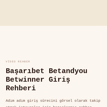
mevcut. Betwinner'da ortalama yanıt süresi 3
dakikanın altında. Betandyou ve Başarıbet'te
bu süre 5 dakikaya kadar çıkabiliyor.
VIDEO REHBER
Başarıbet Betandyou
Betwinner Giriş
Rehberi
Adım adım giriş sürecini görsel olarak takip