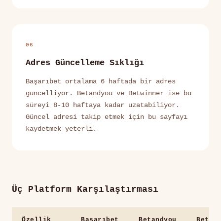
06
Adres Güncelleme Sıklığı
Başarıbet ortalama 6 haftada bir adres
güncelliyor. Betandyou ve Betwinner ise bu
süreyi 8-10 haftaya kadar uzatabiliyor.
Güncel adresi takip etmek için bu sayfayı
kaydetmek yeterli.
Üç Platform Karşılaştırması
Özellik
Başarıbet
Betandyou
Betwi