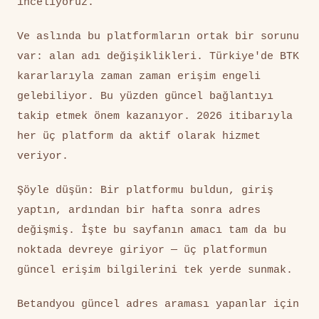
inceliyoruz.
Ve aslında bu platformların ortak bir sorunu
var: alan adı değişiklikleri. Türkiye'de BTK
kararlarıyla zaman zaman erişim engeli
gelebiliyor. Bu yüzden güncel bağlantıyı
takip etmek önem kazanıyor. 2026 itibarıyla
her üç platform da aktif olarak hizmet
veriyor.
Şöyle düşün: Bir platformu buldun, giriş
yaptın, ardından bir hafta sonra adres
değişmiş. İşte bu sayfanın amacı tam da bu
noktada devreye giriyor — üç platformun
güncel erişim bilgilerini tek yerde sunmak.
Betandyou güncel adres araması yapanlar için