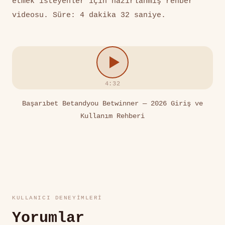
etmek isteyenler için hazırlanmış rehber
videosu. Süre: 4 dakika 32 saniye.
4:32
Başarıbet Betandyou Betwinner — 2026 Giriş ve
Kullanım Rehberi
KULLANICI DENEYIMLERI
Yorumlar