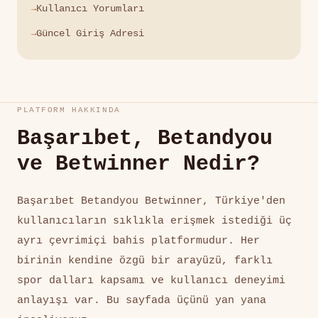
Kullanıcı Yorumları
Güncel Giriş Adresi
PLATFORM HAKKINDA
Başarıbet, Betandyou
ve Betwinner Nedir?
Başarıbet Betandyou Betwinner, Türkiye'den
kullanıcıların sıklıkla erişmek istediği üç
ayrı çevrimiçi bahis platformudur. Her
birinin kendine özgü bir arayüzü, farklı
spor dalları kapsamı ve kullanıcı deneyimi
anlayışı var. Bu sayfada üçünü yan yana