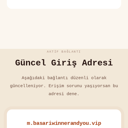
AKTIF BAĞLANTI
Güncel Giriş Adresi
Aşağıdaki bağlantı düzenli olarak
güncelleniyor. Erişim sorunu yaşıyorsan bu
adresi dene.
m.basariwinnerandyou.vip