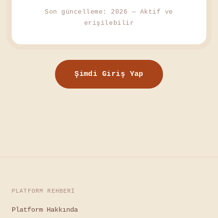
Son güncelleme: 2026 — Aktif ve
erişilebilir
Şimdi Giriş Yap
PLATFORM REHBERI
Platform Hakkında