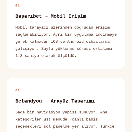
01
Başarıbet — Mobil Erişim
Mobil tarayıcı üzerinden doğrudan erişim
sağlanabiliyor. Ayrı bir uygulama indirmeye
gerek kalmadan iOS ve Android cihazlarda
çalışıyor. Sayfa yüklenme süresi ortalama
1.8 saniye olarak ölçüldü.
02
Betandyou — Arayüz Tasarımı
Sade bir navigasyon yapısı sunuyor. Ana
kategoriler üst menüde, canlı bahis
seçenekleri sol panelde yer alıyor. Türkçe