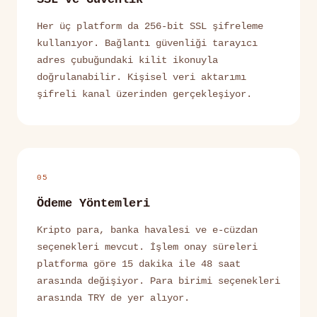
Her üç platform da 256-bit SSL şifreleme
kullanıyor. Bağlantı güvenliği tarayıcı
adres çubuğundaki kilit ikonuyla
doğrulanabilir. Kişisel veri aktarımı
şifreli kanal üzerinden gerçekleşiyor.
05
Ödeme Yöntemleri
Kripto para, banka havalesi ve e-cüzdan
seçenekleri mevcut. İşlem onay süreleri
platforma göre 15 dakika ile 48 saat
arasında değişiyor. Para birimi seçenekleri
arasında TRY de yer alıyor.