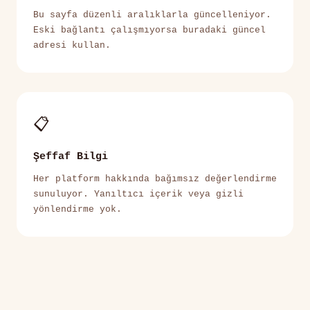
Bu sayfa düzenli aralıklarla güncelleniyor.
Eski bağlantı çalışmıyorsa buradaki güncel
adresi kullan.
📋
Şeffaf Bilgi
Her platform hakkında bağımsız değerlendirme
sunuluyor. Yanıltıcı içerik veya gizli
yönlendirme yok.