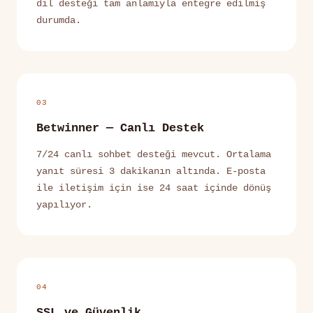
dil desteği tam anlamıyla entegre edilmiş
durumda.
03
Betwinner — Canlı Destek
7/24 canlı sohbet desteği mevcut. Ortalama
yanıt süresi 3 dakikanın altında. E-posta
ile iletişim için ise 24 saat içinde dönüş
yapılıyor.
04
SSL ve Güvenlik