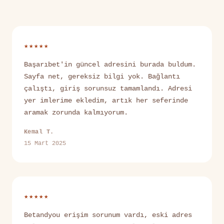
★★★★★
Başarıbet'in güncel adresini burada buldum.
Sayfa net, gereksiz bilgi yok. Bağlantı
çalıştı, giriş sorunsuz tamamlandı. Adresi
yer imlerime ekledim, artık her seferinde
aramak zorunda kalmıyorum.
Kemal T.
15 Mart 2025
★★★★★
Betandyou erişim sorunum vardı, eski adres