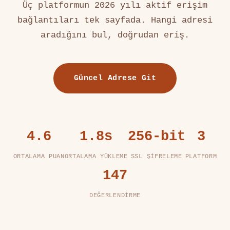
Üç platformun 2026 yılı aktif erişim
bağlantıları tek sayfada. Hangi adresi
aradığını bul, doğrudan eriş.
Güncel Adrese Git
4.6
1.8s
256-bit
3
ORTALAMA PUAN
ORTALAMA YÜKLEME
SSL ŞIFRELEME
PLATFORM
147
DEĞERLENDIRME