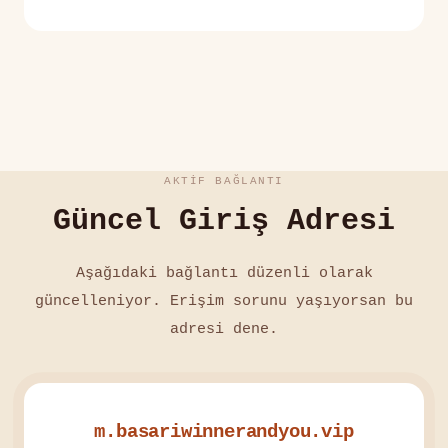
AKTIF BAĞLANTI
Güncel Giriş Adresi
Aşağıdaki bağlantı düzenli olarak
güncelleniyor. Erişim sorunu yaşıyorsan bu
adresi dene.
m.basariwinnerandyou.vip