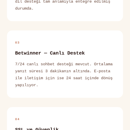
dil desteği tam anlamıyla entegre edilmiş
durumda.
03
Betwinner — Canlı Destek
7/24 canlı sohbet desteği mevcut. Ortalama
yanıt süresi 3 dakikanın altında. E-posta
ile iletişim için ise 24 saat içinde dönüş
yapılıyor.
04
SSL ve Güvenlik