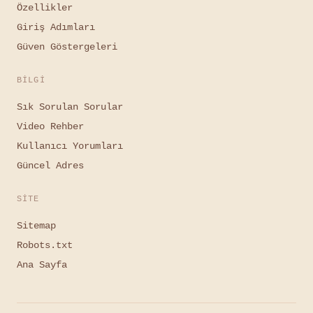
Özellikler
Giriş Adımları
Güven Göstergeleri
BILGI
Sık Sorulan Sorular
Video Rehber
Kullanıcı Yorumları
Güncel Adres
SITE
Sitemap
Robots.txt
Ana Sayfa