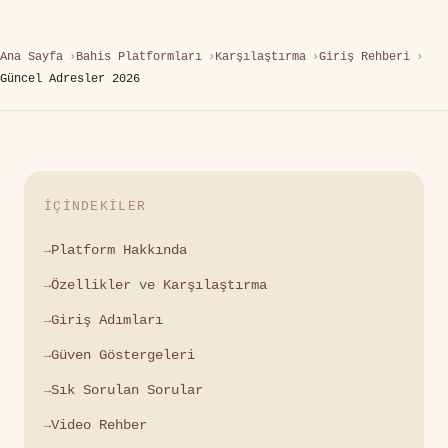
Ana Sayfa
Bahis Platformları
Karşılaştırma
Giriş Rehberi
Güncel Adresler 2026
İÇINDEKILER
Platform Hakkında
Özellikler ve Karşılaştırma
Giriş Adımları
Güven Göstergeleri
Sık Sorulan Sorular
Video Rehber