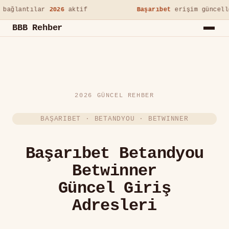
 bağlantılar
2026
aktif
Başarıbet
erişim güncell
BBB Rehber
2026 GÜNCEL REHBER
BAŞARIBET · BETANDYOU · BETWINNER
Başarıbet Betandyou
Betwinner
Güncel Giriş
Adresleri