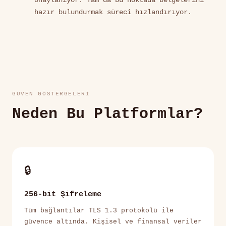
onaylanıyor. Tam da bu noktada belgelerini
hazır bulundurmak süreci hızlandırıyor.
GÜVEN GÖSTERGELERI
Neden Bu Platformlar?
🔒
256-bit Şifreleme
Tüm bağlantılar TLS 1.3 protokolü ile
güvence altında. Kişisel ve finansal veriler