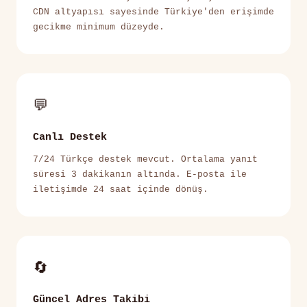
CDN altyapısı sayesinde Türkiye'den erişimde
gecikme minimum düzeyde.
💬
Canlı Destek
7/24 Türkçe destek mevcut. Ortalama yanıt
süresi 3 dakikanın altında. E-posta ile
iletişimde 24 saat içinde dönüş.
🔄
Güncel Adres Takibi