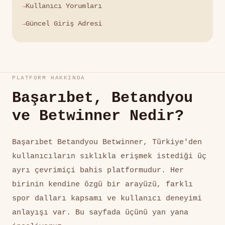
Kullanıcı Yorumları
Güncel Giriş Adresi
PLATFORM HAKKINDA
Başarıbet, Betandyou
ve Betwinner Nedir?
Başarıbet Betandyou Betwinner, Türkiye'den
kullanıcıların sıklıkla erişmek istediği üç
ayrı çevrimiçi bahis platformudur. Her
birinin kendine özgü bir arayüzü, farklı
spor dalları kapsamı ve kullanıcı deneyimi
anlayışı var. Bu sayfada üçünü yan yana