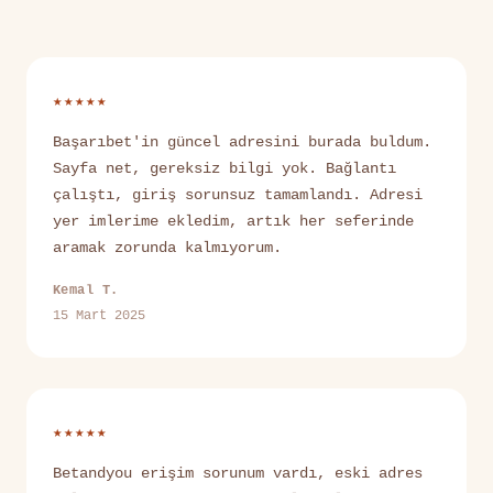
★★★★★
Başarıbet'in güncel adresini burada buldum.
Sayfa net, gereksiz bilgi yok. Bağlantı
çalıştı, giriş sorunsuz tamamlandı. Adresi
yer imlerime ekledim, artık her seferinde
aramak zorunda kalmıyorum.
Kemal T.
15 Mart 2025
★★★★★
Betandyou erişim sorunum vardı, eski adres