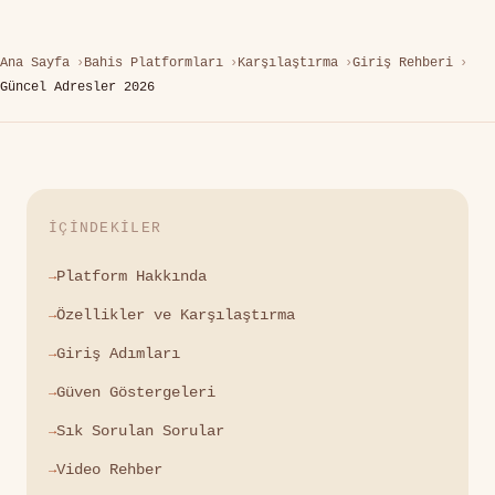
Ana Sayfa
Bahis Platformları
Karşılaştırma
Giriş Rehberi
Güncel Adresler 2026
İÇINDEKILER
Platform Hakkında
Özellikler ve Karşılaştırma
Giriş Adımları
Güven Göstergeleri
Sık Sorulan Sorular
Video Rehber