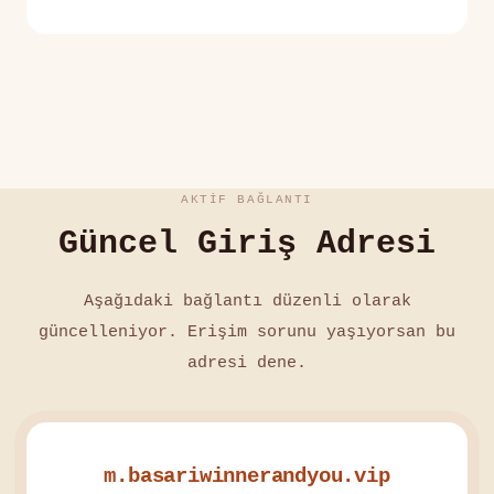
AKTIF BAĞLANTI
Güncel Giriş Adresi
Aşağıdaki bağlantı düzenli olarak
güncelleniyor. Erişim sorunu yaşıyorsan bu
adresi dene.
m.basariwinnerandyou.vip