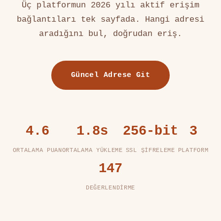
Üç platformun 2026 yılı aktif erişim
bağlantıları tek sayfada. Hangi adresi
aradığını bul, doğrudan eriş.
Güncel Adrese Git
4.6
1.8s
256-bit
3
ORTALAMA PUAN
ORTALAMA YÜKLEME
SSL ŞIFRELEME
PLATFORM
147
DEĞERLENDIRME