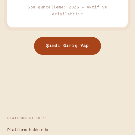
Son güncelleme: 2026 — Aktif ve
erişilebilir
Şimdi Giriş Yap
PLATFORM REHBERI
Platform Hakkında