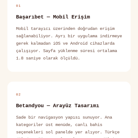
01
Başarıbet — Mobil Erişim
Mobil tarayıcı üzerinden doğrudan erişim
sağlanabiliyor. Ayrı bir uygulama indirmeye
gerek kalmadan iOS ve Android cihazlarda
çalışıyor. Sayfa yüklenme süresi ortalama
1.8 saniye olarak ölçüldü.
02
Betandyou — Arayüz Tasarımı
Sade bir navigasyon yapısı sunuyor. Ana
kategoriler üst menüde, canlı bahis
seçenekleri sol panelde yer alıyor. Türkçe