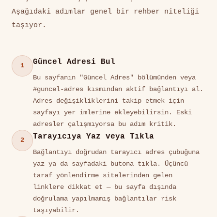
Aşağıdaki adımlar genel bir rehber niteliği
taşıyor.
Güncel Adresi Bul
1
Bu sayfanın "Güncel Adres" bölümünden veya
#guncel-adres kısmından aktif bağlantıyı al.
Adres değişikliklerini takip etmek için
sayfayı yer imlerine ekleyebilirsin. Eski
adresler çalışmıyorsa bu adım kritik.
Tarayıcıya Yaz veya Tıkla
2
Bağlantıyı doğrudan tarayıcı adres çubuğuna
yaz ya da sayfadaki butona tıkla. Üçüncü
taraf yönlendirme sitelerinden gelen
linklere dikkat et — bu sayfa dışında
doğrulama yapılmamış bağlantılar risk
taşıyabilir.