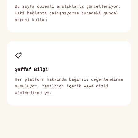
Bu sayfa düzenli aralıklarla güncelleniyor.
Eski bağlantı çalışmıyorsa buradaki güncel
adresi kullan.
📋
Şeffaf Bilgi
Her platform hakkında bağımsız değerlendirme
sunuluyor. Yanıltıcı içerik veya gizli
yönlendirme yok.