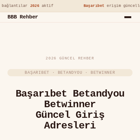
 bağlantılar
2026
aktif
Başarıbet
erişim güncell
BBB Rehber
2026 GÜNCEL REHBER
BAŞARIBET · BETANDYOU · BETWINNER
Başarıbet Betandyou
Betwinner
Güncel Giriş
Adresleri