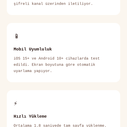
şifreli kanal üzerinden iletiliyor.
📱
Mobil Uyumluluk
iOS 15+ ve Android 10+ cihazlarda test
edildi. Ekran boyutuna göre otomatik
uyarlama yapıyor.
⚡
Hızlı Yükleme
Ortalama 1.8 saniyede tam sayfa yüklenme.