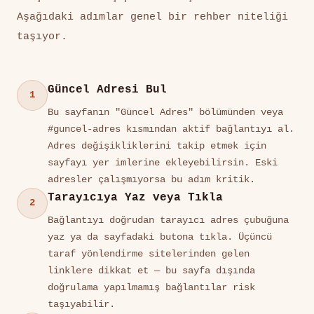
Aşağıdaki adımlar genel bir rehber niteliği
taşıyor.
Güncel Adresi Bul
1
Bu sayfanın "Güncel Adres" bölümünden veya
#guncel-adres kısmından aktif bağlantıyı al.
Adres değişikliklerini takip etmek için
sayfayı yer imlerine ekleyebilirsin. Eski
adresler çalışmıyorsa bu adım kritik.
Tarayıcıya Yaz veya Tıkla
2
Bağlantıyı doğrudan tarayıcı adres çubuğuna
yaz ya da sayfadaki butona tıkla. Üçüncü
taraf yönlendirme sitelerinden gelen
linklere dikkat et — bu sayfa dışında
doğrulama yapılmamış bağlantılar risk
taşıyabilir.