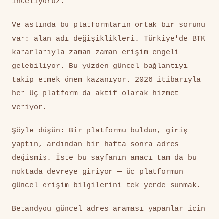
inceliyoruz.
Ve aslında bu platformların ortak bir sorunu
var: alan adı değişiklikleri. Türkiye'de BTK
kararlarıyla zaman zaman erişim engeli
gelebiliyor. Bu yüzden güncel bağlantıyı
takip etmek önem kazanıyor. 2026 itibarıyla
her üç platform da aktif olarak hizmet
veriyor.
Şöyle düşün: Bir platformu buldun, giriş
yaptın, ardından bir hafta sonra adres
değişmiş. İşte bu sayfanın amacı tam da bu
noktada devreye giriyor — üç platformun
güncel erişim bilgilerini tek yerde sunmak.
Betandyou güncel adres araması yapanlar için