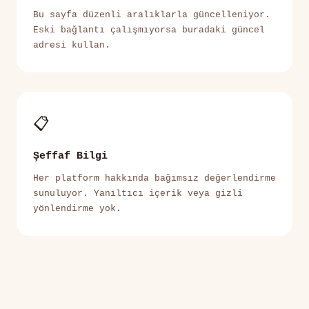
Bu sayfa düzenli aralıklarla güncelleniyor.
Eski bağlantı çalışmıyorsa buradaki güncel
adresi kullan.
📋
Şeffaf Bilgi
Her platform hakkında bağımsız değerlendirme
sunuluyor. Yanıltıcı içerik veya gizli
yönlendirme yok.