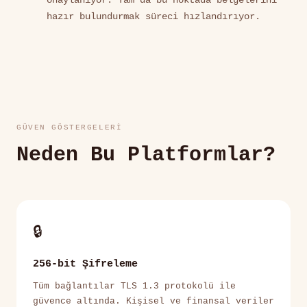
onaylanıyor. Tam da bu noktada belgelerini
hazır bulundurmak süreci hızlandırıyor.
GÜVEN GÖSTERGELERI
Neden Bu Platformlar?
🔒
256-bit Şifreleme
Tüm bağlantılar TLS 1.3 protokolü ile
güvence altında. Kişisel ve finansal veriler