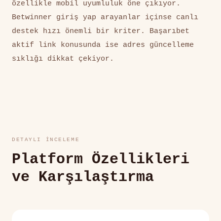
özellikle mobil uyumluluk öne çıkıyor.
Betwinner giriş yap arayanlar içinse canlı
destek hızı önemli bir kriter. Başarıbet
aktif link konusunda ise adres güncelleme
sıklığı dikkat çekiyor.
DETAYLI İNCELEME
Platform Özellikleri
ve Karşılaştırma