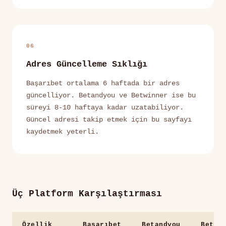
06
Adres Güncelleme Sıklığı
Başarıbet ortalama 6 haftada bir adres
güncelliyor. Betandyou ve Betwinner ise bu
süreyi 8-10 haftaya kadar uzatabiliyor.
Güncel adresi takip etmek için bu sayfayı
kaydetmek yeterli.
Üç Platform Karşılaştırması
Özellik
Başarıbet
Betandyou
Betwi