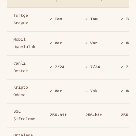
Türkçe
✓ Tam
✓ Tam
✓ Tam
Arayüz
Mobil
✓ Var
✓ Var
✓ Var
Uyumluluk
Canlı
✓ 7/24
✓ 7/24
✓ 7/24
Destek
Kripto
✓ Var
— Yok
✓ Var
Ödeme
SSL
256-bit
256-bit
256-bi
Şifreleme
Ortalama