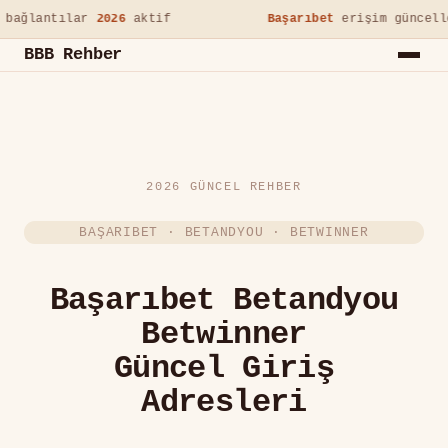
 bağlantılar
2026
aktif
Başarıbet
erişim güncell
BBB Rehber
2026 GÜNCEL REHBER
BAŞARIBET · BETANDYOU · BETWINNER
Başarıbet Betandyou
Betwinner
Güncel Giriş
Adresleri