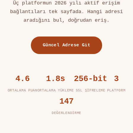
Üç platformun 2026 yılı aktif erişim
bağlantıları tek sayfada. Hangi adresi
aradığını bul, doğrudan eriş.
Güncel Adrese Git
4.6
1.8s
256-bit
3
ORTALAMA PUAN
ORTALAMA YÜKLEME
SSL ŞIFRELEME
PLATFORM
147
DEĞERLENDIRME