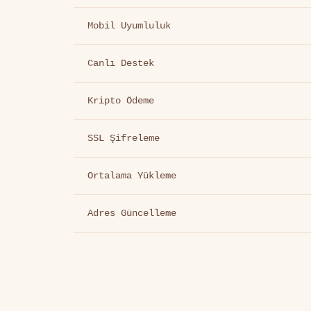
Mobil Uyumluluk
Canlı Destek
Kripto Ödeme
SSL Şifreleme
Ortalama Yükleme
Adres Güncelleme