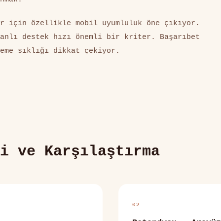
r için özellikle mobil uyumluluk öne çıkıyor.
anlı destek hızı önemli bir kriter. Başarıbet
eme sıklığı dikkat çekiyor.
i ve Karşılaştırma
02