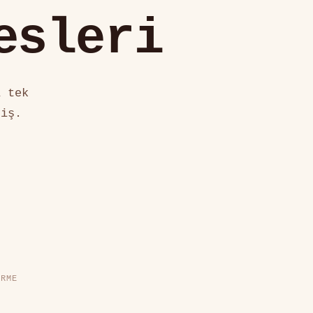
esleri
ı tek
riş.
IRME