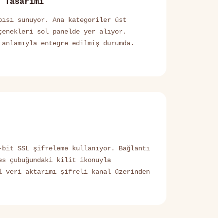
 Tasarımı
pısı sunuyor. Ana kategoriler üst
çenekleri sol panelde yer alıyor.
 anlamıyla entegre edilmiş durumda.
-bit SSL şifreleme kullanıyor. Bağlantı
es çubuğundaki kilit ikonuyla
l veri aktarımı şifreli kanal üzerinden