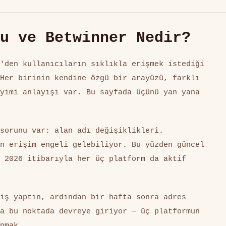
u ve Betwinner Nedir?
'den kullanıcıların sıklıkla erişmek istediği
Her birinin kendine özgü bir arayüzü, farklı
yimi anlayışı var. Bu sayfada üçünü yan yana
sorunu var: alan adı değişiklikleri.
n erişim engeli gelebiliyor. Bu yüzden güncel
 2026 itibarıyla her üç platform da aktif
iş yaptın, ardından bir hafta sonra adres
a bu noktada devreye giriyor — üç platformun
nmak.