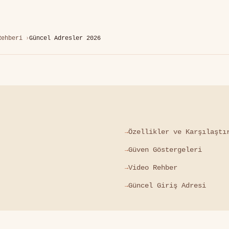
Rehberi
Güncel Adresler 2026
Özellikler ve Karşılaştı
Güven Göstergeleri
Video Rehber
Güncel Giriş Adresi