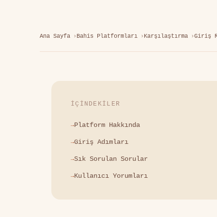
Ana Sayfa
Bahis Platformları
Karşılaştırma
Giriş 
İÇINDEKILER
Platform Hakkında
Giriş Adımları
Sık Sorulan Sorular
Kullanıcı Yorumları