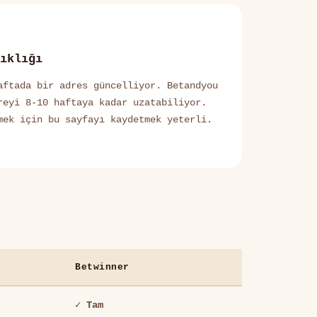
ıklığı
aftada bir adres güncelliyor. Betandyou
reyi 8-10 haftaya kadar uzatabiliyor.
mek için bu sayfayı kaydetmek yeterli.
Betwinner
✓ Tam