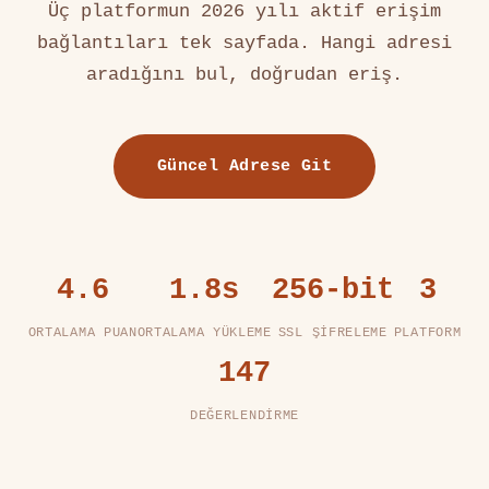
Üç platformun 2026 yılı aktif erişim
bağlantıları tek sayfada. Hangi adresi
aradığını bul, doğrudan eriş.
Güncel Adrese Git
4.6
1.8s
256-bit
3
ORTALAMA PUAN
ORTALAMA YÜKLEME
SSL ŞIFRELEME
PLATFORM
147
DEĞERLENDIRME