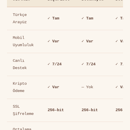
Türkçe
✓ Tam
✓ Tam
✓ Tam
Arayüz
Mobil
✓ Var
✓ Var
✓ Var
Uyumluluk
Canlı
✓ 7/24
✓ 7/24
✓ 7/24
Destek
Kripto
✓ Var
— Yok
✓ Var
Ödeme
SSL
256-bit
256-bit
256-bi
Şifreleme
Ortalama