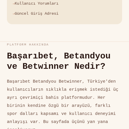
Kullanıcı Yorumları
Güncel Giriş Adresi
PLATFORM HAKKINDA
Başarıbet, Betandyou
ve Betwinner Nedir?
Başarıbet Betandyou Betwinner, Türkiye'den
kullanıcıların sıklıkla erişmek istediği üç
ayrı çevrimiçi bahis platformudur. Her
birinin kendine özgü bir arayüzü, farklı
spor dalları kapsamı ve kullanıcı deneyimi
anlayışı var. Bu sayfada üçünü yan yana