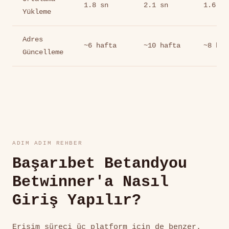
1.8 sn
2.1 sn
1.6 sn
Yükleme
Adres
~6 hafta
~10 hafta
~8 haf
Güncelleme
ADIM ADIM REHBER
Başarıbet Betandyou
Betwinner'a Nasıl
Giriş Yapılır?
Erişim süreci üç platform için de benzer.