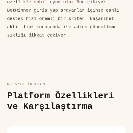
özellikle mobil uyumluluk öne çıkıyor.
Betwinner giriş yap arayanlar içinse canlı
destek hızı önemli bir kriter. Başarıbet
aktif link konusunda ise adres güncelleme
sıklığı dikkat çekiyor.
DETAYLI İNCELEME
Platform Özellikleri
ve Karşılaştırma