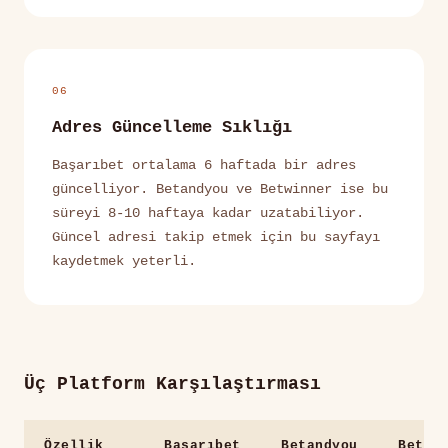
06
Adres Güncelleme Sıklığı
Başarıbet ortalama 6 haftada bir adres
güncelliyor. Betandyou ve Betwinner ise bu
süreyi 8-10 haftaya kadar uzatabiliyor.
Güncel adresi takip etmek için bu sayfayı
kaydetmek yeterli.
Üç Platform Karşılaştırması
Özellik
Başarıbet
Betandyou
Betwi