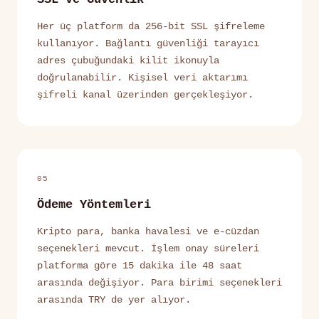
Her üç platform da 256-bit SSL şifreleme
kullanıyor. Bağlantı güvenliği tarayıcı
adres çubuğundaki kilit ikonuyla
doğrulanabilir. Kişisel veri aktarımı
şifreli kanal üzerinden gerçekleşiyor.
05
Ödeme Yöntemleri
Kripto para, banka havalesi ve e-cüzdan
seçenekleri mevcut. İşlem onay süreleri
platforma göre 15 dakika ile 48 saat
arasında değişiyor. Para birimi seçenekleri
arasında TRY de yer alıyor.