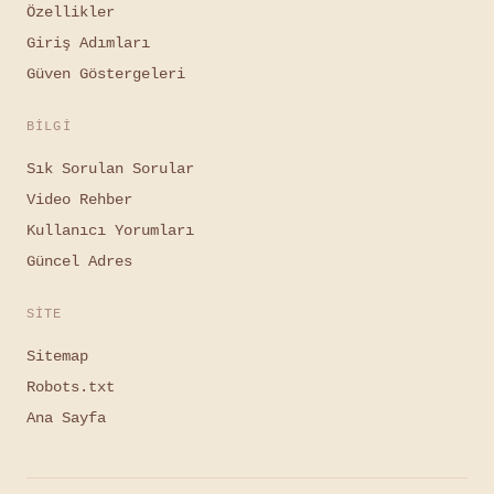
Özellikler
Giriş Adımları
Güven Göstergeleri
BILGI
Sık Sorulan Sorular
Video Rehber
Kullanıcı Yorumları
Güncel Adres
SITE
Sitemap
Robots.txt
Ana Sayfa