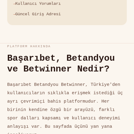
Kullanıcı Yorumları
Güncel Giriş Adresi
PLATFORM HAKKINDA
Başarıbet, Betandyou
ve Betwinner Nedir?
Başarıbet Betandyou Betwinner, Türkiye'den
kullanıcıların sıklıkla erişmek istediği üç
ayrı çevrimiçi bahis platformudur. Her
birinin kendine özgü bir arayüzü, farklı
spor dalları kapsamı ve kullanıcı deneyimi
anlayışı var. Bu sayfada üçünü yan yana