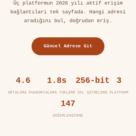
Üç platformun 2026 yılı aktif erişim
bağlantıları tek sayfada. Hangi adresi
aradığını bul, doğrudan eriş.
Güncel Adrese Git
4.6
1.8s
256-bit
3
ORTALAMA PUAN
ORTALAMA YÜKLEME
SSL ŞIFRELEME
PLATFORM
147
DEĞERLENDIRME