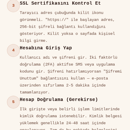
SSL Sertifikasını Kontrol Et
3
Tarayıcı adres çubuğunda kilit ikonu
görünmeli. "https://" ile başlayan adres,
256-bit şifreli bağlantı kullandığını
gösteriyor. Kilit yoksa o sayfada kişisel
bilgi girme.
Hesabına Giriş Yap
4
Kullanıcı adı ve şifreni gir. İki faktörlü
doğrulama (2FA) aktifse SMS veya uygulama
kodunu gir. Şifreni hatırlamıyorsan "Şifremi
Unuttum" bağlantısını kullan — e-posta
üzerinden sıfırlama 2-5 dakika içinde
tamamlanıyor.
Hesap Doğrulama (Gerekirse)
5
İlk girişte veya belirli işlem limitlerinde
kimlik doğrulama istenebilir. Kimlik belgesi
yüklemek genellikle 24-48 saat içinde