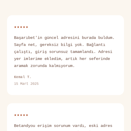
★★★★★
Başarıbet'in güncel adresini burada buldum.
Sayfa net, gereksiz bilgi yok. Bağlantı
çalıştı, giriş sorunsuz tamamlandı. Adresi
yer imlerime ekledim, artık her seferinde
aramak zorunda kalmıyorum.
Kemal T.
15 Mart 2025
★★★★★
Betandyou erişim sorunum vardı, eski adres