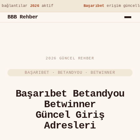
 bağlantılar
2026
aktif
Başarıbet
erişim güncell
BBB Rehber
2026 GÜNCEL REHBER
BAŞARIBET · BETANDYOU · BETWINNER
Başarıbet Betandyou
Betwinner
Güncel Giriş
Adresleri