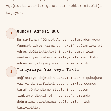
Aşağıdaki adımlar genel bir rehber niteliği
taşıyor.
Güncel Adresi Bul
1
Bu sayfanın "Güncel Adres" bölümünden veya
#guncel-adres kısmından aktif bağlantıyı al.
Adres değişikliklerini takip etmek için
sayfayı yer imlerine ekleyebilirsin. Eski
adresler çalışmıyorsa bu adım kritik.
Tarayıcıya Yaz veya Tıkla
2
Bağlantıyı doğrudan tarayıcı adres çubuğuna
yaz ya da sayfadaki butona tıkla. Üçüncü
taraf yönlendirme sitelerinden gelen
linklere dikkat et — bu sayfa dışında
doğrulama yapılmamış bağlantılar risk
taşıyabilir.