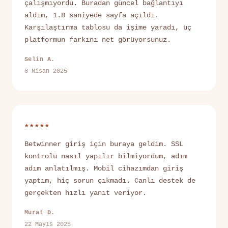
çalışmıyordu. Buradan güncel bağlantıyı
aldım, 1.8 saniyede sayfa açıldı.
Karşılaştırma tablosu da işime yaradı, üç
platformun farkını net görüyorsunuz.
Selin A.
8 Nisan 2025
★★★★★
Betwinner giriş için buraya geldim. SSL
kontrolü nasıl yapılır bilmiyordum, adım
adım anlatılmış. Mobil cihazımdan giriş
yaptım, hiç sorun çıkmadı. Canlı destek de
gerçekten hızlı yanıt veriyor.
Murat D.
22 Mayıs 2025