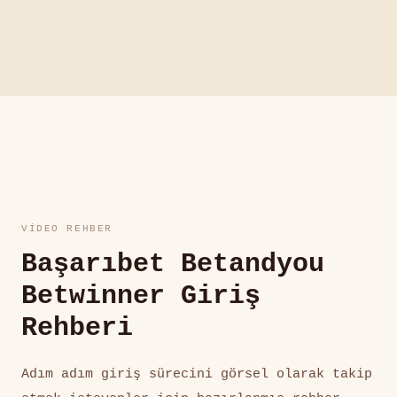
mevcut. Betwinner'da ortalama yanıt süresi 3
dakikanın altında. Betandyou ve Başarıbet'te
bu süre 5 dakikaya kadar çıkabiliyor.
VIDEO REHBER
Başarıbet Betandyou
Betwinner Giriş
Rehberi
Adım adım giriş sürecini görsel olarak takip