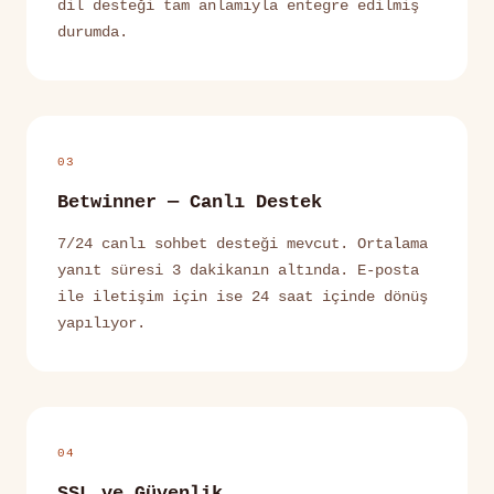
dil desteği tam anlamıyla entegre edilmiş
durumda.
03
Betwinner — Canlı Destek
7/24 canlı sohbet desteği mevcut. Ortalama
yanıt süresi 3 dakikanın altında. E-posta
ile iletişim için ise 24 saat içinde dönüş
yapılıyor.
04
SSL ve Güvenlik