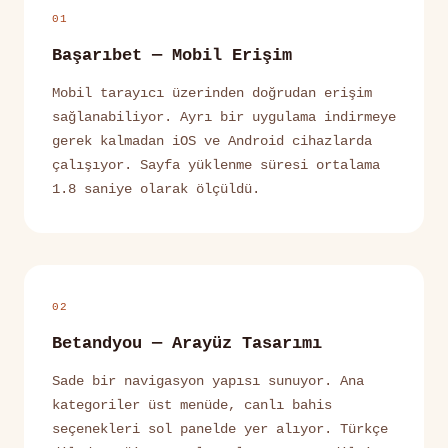
01
Başarıbet — Mobil Erişim
Mobil tarayıcı üzerinden doğrudan erişim
sağlanabiliyor. Ayrı bir uygulama indirmeye
gerek kalmadan iOS ve Android cihazlarda
çalışıyor. Sayfa yüklenme süresi ortalama
1.8 saniye olarak ölçüldü.
02
Betandyou — Arayüz Tasarımı
Sade bir navigasyon yapısı sunuyor. Ana
kategoriler üst menüde, canlı bahis
seçenekleri sol panelde yer alıyor. Türkçe