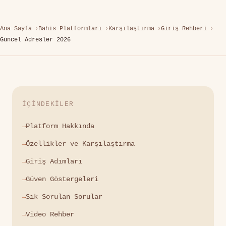
Ana Sayfa
Bahis Platformları
Karşılaştırma
Giriş Rehberi
Güncel Adresler 2026
İÇINDEKILER
Platform Hakkında
Özellikler ve Karşılaştırma
Giriş Adımları
Güven Göstergeleri
Sık Sorulan Sorular
Video Rehber