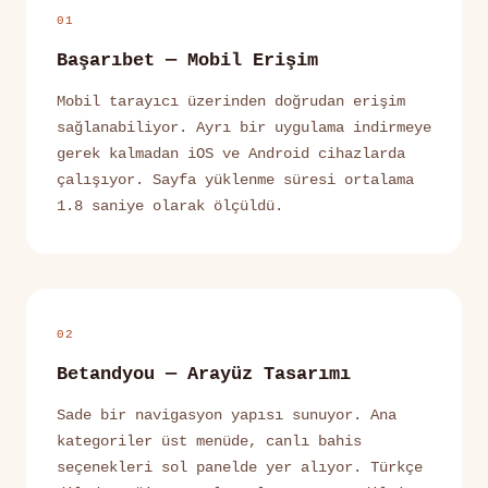
01
Başarıbet — Mobil Erişim
Mobil tarayıcı üzerinden doğrudan erişim
sağlanabiliyor. Ayrı bir uygulama indirmeye
gerek kalmadan iOS ve Android cihazlarda
çalışıyor. Sayfa yüklenme süresi ortalama
1.8 saniye olarak ölçüldü.
02
Betandyou — Arayüz Tasarımı
Sade bir navigasyon yapısı sunuyor. Ana
kategoriler üst menüde, canlı bahis
seçenekleri sol panelde yer alıyor. Türkçe