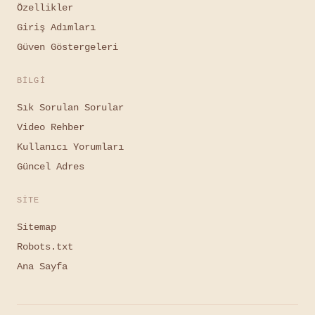
Özellikler
Giriş Adımları
Güven Göstergeleri
BILGI
Sık Sorulan Sorular
Video Rehber
Kullanıcı Yorumları
Güncel Adres
SITE
Sitemap
Robots.txt
Ana Sayfa