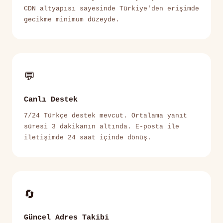
CDN altyapısı sayesinde Türkiye'den erişimde
gecikme minimum düzeyde.
💬
Canlı Destek
7/24 Türkçe destek mevcut. Ortalama yanıt
süresi 3 dakikanın altında. E-posta ile
iletişimde 24 saat içinde dönüş.
🔄
Güncel Adres Takibi