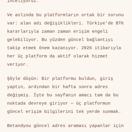
inceliyoruz.
Ve aslında bu platformların ortak bir sorunu
var: alan adı değişiklikleri. Türkiye'de BTK
kararlarıyla zaman zaman erişim engeli
gelebiliyor. Bu yüzden güncel bağlantıyı
takip etmek önem kazanıyor. 2026 itibarıyla
her üç platform da aktif olarak hizmet
veriyor.
Şöyle düşün: Bir platformu buldun, giriş
yaptın, ardından bir hafta sonra adres
değişmiş. İşte bu sayfanın amacı tam da bu
noktada devreye giriyor — üç platformun
güncel erişim bilgilerini tek yerde sunmak.
Betandyou güncel adres araması yapanlar için