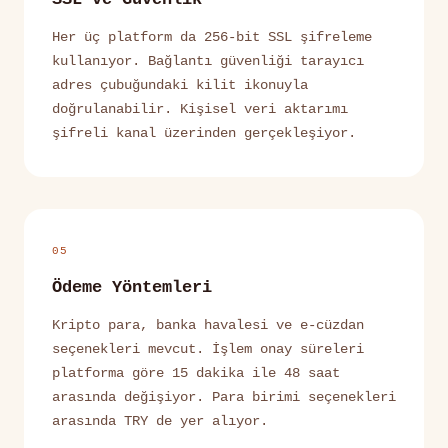
Her üç platform da 256-bit SSL şifreleme
kullanıyor. Bağlantı güvenliği tarayıcı
adres çubuğundaki kilit ikonuyla
doğrulanabilir. Kişisel veri aktarımı
şifreli kanal üzerinden gerçekleşiyor.
05
Ödeme Yöntemleri
Kripto para, banka havalesi ve e-cüzdan
seçenekleri mevcut. İşlem onay süreleri
platforma göre 15 dakika ile 48 saat
arasında değişiyor. Para birimi seçenekleri
arasında TRY de yer alıyor.