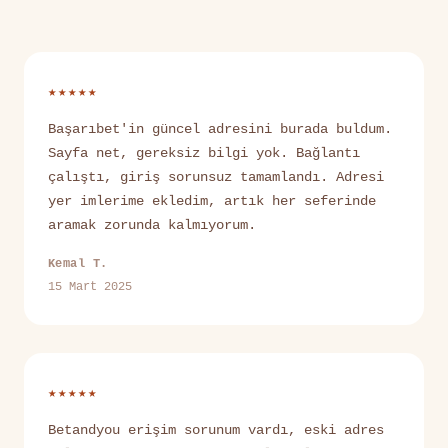
★★★★★
Başarıbet'in güncel adresini burada buldum.
Sayfa net, gereksiz bilgi yok. Bağlantı
çalıştı, giriş sorunsuz tamamlandı. Adresi
yer imlerime ekledim, artık her seferinde
aramak zorunda kalmıyorum.
Kemal T.
15 Mart 2025
★★★★★
Betandyou erişim sorunum vardı, eski adres