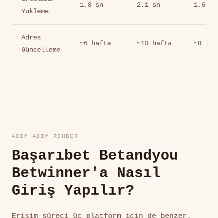
1.8 sn
2.1 sn
1.6 sn
Yükleme
Adres
~6 hafta
~10 hafta
~8 haf
Güncelleme
ADIM ADIM REHBER
Başarıbet Betandyou
Betwinner'a Nasıl
Giriş Yapılır?
Erişim süreci üç platform için de benzer.