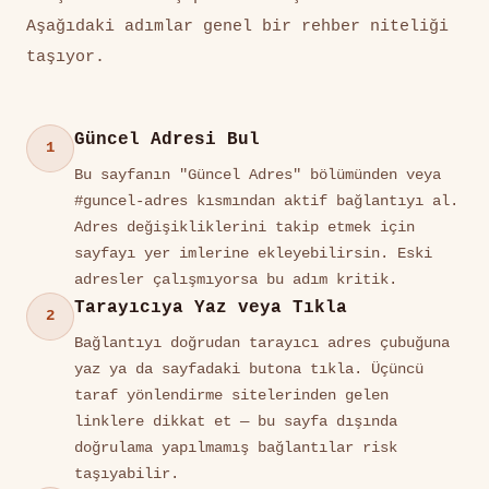
Aşağıdaki adımlar genel bir rehber niteliği
taşıyor.
Güncel Adresi Bul
1
Bu sayfanın "Güncel Adres" bölümünden veya
#guncel-adres kısmından aktif bağlantıyı al.
Adres değişikliklerini takip etmek için
sayfayı yer imlerine ekleyebilirsin. Eski
adresler çalışmıyorsa bu adım kritik.
Tarayıcıya Yaz veya Tıkla
2
Bağlantıyı doğrudan tarayıcı adres çubuğuna
yaz ya da sayfadaki butona tıkla. Üçüncü
taraf yönlendirme sitelerinden gelen
linklere dikkat et — bu sayfa dışında
doğrulama yapılmamış bağlantılar risk
taşıyabilir.