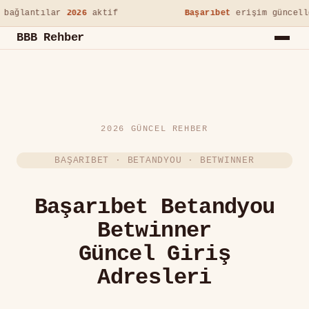
 bağlantılar
2026
aktif
Başarıbet
erişim güncell
BBB Rehber
2026 GÜNCEL REHBER
BAŞARIBET · BETANDYOU · BETWINNER
Başarıbet Betandyou
Betwinner
Güncel Giriş
Adresleri