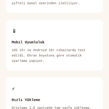
şifreli kanal üzerinden iletiliyor.
📱
Mobil Uyumluluk
iOS 15+ ve Android 10+ cihazlarda test
edildi. Ekran boyutuna göre otomatik
uyarlama yapıyor.
⚡
Hızlı Yükleme
Ortalama 1.8 saniyede tam sayfa yüklenme.