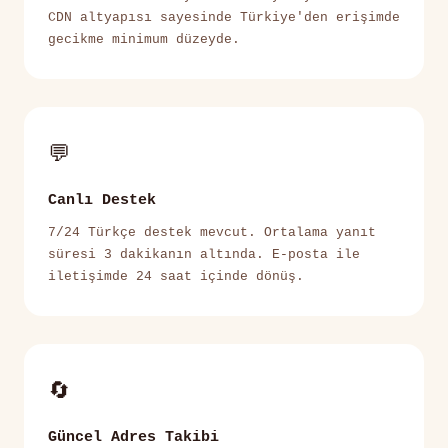
CDN altyapısı sayesinde Türkiye'den erişimde
gecikme minimum düzeyde.
💬
Canlı Destek
7/24 Türkçe destek mevcut. Ortalama yanıt
süresi 3 dakikanın altında. E-posta ile
iletişimde 24 saat içinde dönüş.
🔄
Güncel Adres Takibi