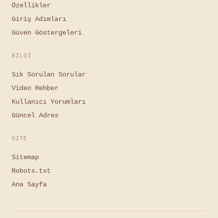
Özellikler
Giriş Adımları
Güven Göstergeleri
BILGI
Sık Sorulan Sorular
Video Rehber
Kullanıcı Yorumları
Güncel Adres
SITE
Sitemap
Robots.txt
Ana Sayfa