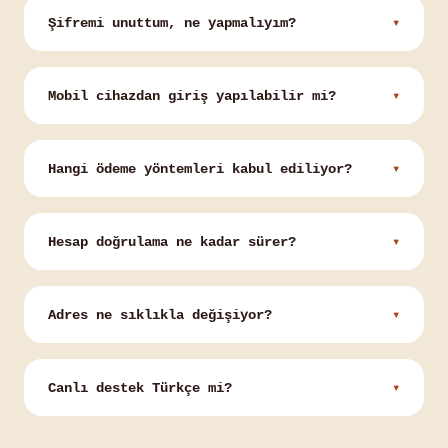
gerek yok. Erişim sorunu yaşıyorsan önce
Şifremi unuttum, ne yapmalıyım?
▾
güncel adresi dene. VPN kullanımı platformun
kullanım koşullarına göre değişebiliyor.
Giriş sayfasındaki "Şifremi Unuttum"
bağlantısını kullan. Kayıtlı e-posta
Mobil cihazdan giriş yapılabilir mi?
▾
adresine sıfırlama linki geliyor. İşlem
genellikle 2-5 dakika içinde tamamlanıyor.
Evet. Her üç platform da mobil tarayıcı
üzerinden çalışıyor. iOS ve Android
Hangi ödeme yöntemleri kabul ediliyor?
▾
cihazlarda ayrı uygulama indirmeye gerek
kalmadan erişim sağlanabiliyor.
Banka havalesi, kripto para (Bitcoin, USDT)
ve bazı e-cüzdan seçenekleri mevcut.
Hesap doğrulama ne kadar sürer?
▾
Platforma göre farklılık gösteriyor. Detaylı
liste için her platformun ödeme sayfasına
Kimlik belgesi yüklendikten sonra genellikle
bakabilirsin.
24-48 saat içinde onay geliyor. Yoğun
Adres ne sıklıkla değişiyor?
▾
dönemlerde bu süre 72 saate uzayabiliyor.
Belgelerin net ve okunabilir olması süreci
Başarıbet ortalama 6 haftada bir, Betandyou
kısaltıyor.
ve Betwinner ise 8-10 haftada bir adres
Canlı destek Türkçe mi?
▾
güncelliyor. Kesin bir takvim yok; bu yüzden
bu sayfayı yer imlerine eklemek pratik bir
Her üç platformda da Türkçe canlı destek
çözüm.