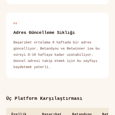
06
Adres Güncelleme Sıklığı
Başarıbet ortalama 6 haftada bir adres
güncelliyor. Betandyou ve Betwinner ise bu
süreyi 8-10 haftaya kadar uzatabiliyor.
Güncel adresi takip etmek için bu sayfayı
kaydetmek yeterli.
Üç Platform Karşılaştırması
Özellik
Başarıbet
Betandyou
Betwi