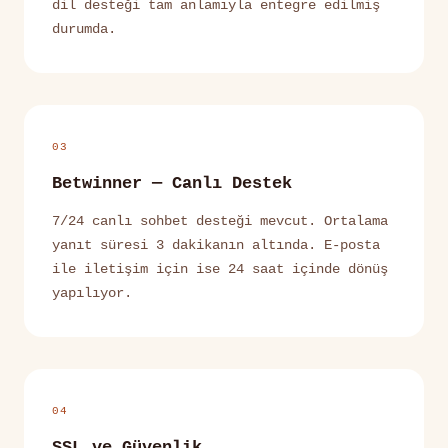
dil desteği tam anlamıyla entegre edilmiş
durumda.
03
Betwinner — Canlı Destek
7/24 canlı sohbet desteği mevcut. Ortalama
yanıt süresi 3 dakikanın altında. E-posta
ile iletişim için ise 24 saat içinde dönüş
yapılıyor.
04
SSL ve Güvenlik