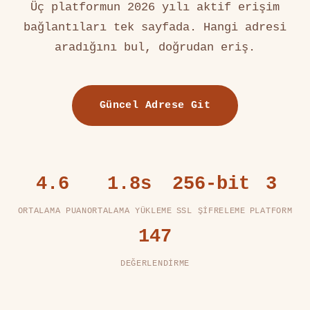
Üç platformun 2026 yılı aktif erişim
bağlantıları tek sayfada. Hangi adresi
aradığını bul, doğrudan eriş.
Güncel Adrese Git
4.6
1.8s
256-bit
3
ORTALAMA PUAN
ORTALAMA YÜKLEME
SSL ŞIFRELEME
PLATFORM
147
DEĞERLENDIRME