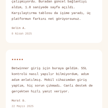
çalışmıyordu. Buradan güncel bağlantıyı
aldım, 1.8 saniyede sayfa açıldı.
Karşılaştırma tablosu da işime yaradı, üç
platformun farkını net görüyorsunuz.
Selin A.
8 Nisan 2025
★★★★★
Betwinner giriş için buraya geldim. SSL
kontrolü nasıl yapılır bilmiyordum, adım
adım anlatılmış. Mobil cihazımdan giriş
yaptım, hiç sorun çıkmadı. Canlı destek de
gerçekten hızlı yanıt veriyor.
Murat D.
22 Mayıs 2025