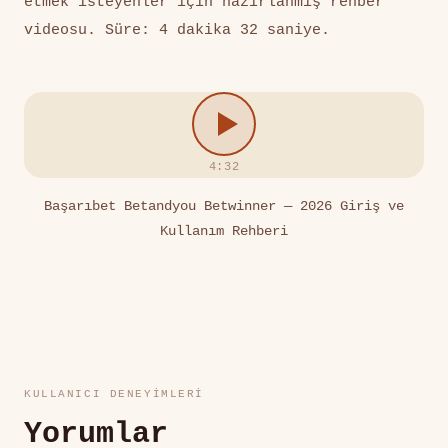
etmek isteyenler için hazırlanmış rehber
videosu. Süre: 4 dakika 32 saniye.
4:32
Başarıbet Betandyou Betwinner — 2026 Giriş ve
Kullanım Rehberi
KULLANICI DENEYIMLERI
Yorumlar