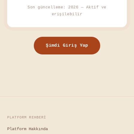
Son güncelleme: 2026 — Aktif ve
erişilebilir
Şimdi Giriş Yap
PLATFORM REHBERI
Platform Hakkında