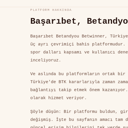
PLATFORM HAKKINDA
Başarıbet, Betandyo
Başarıbet Betandyou Betwinner, Türkiye
üç ayrı çevrimiçi bahis platformudur. 
spor dalları kapsamı ve kullanıcı dene
inceliyoruz.
Ve aslında bu platformların ortak bir 
Türkiye'de BTK kararlarıyla zaman zama
bağlantıyı takip etmek önem kazanıyor.
olarak hizmet veriyor.
Şöyle düşün: Bir platformu buldun, gir
değişmiş. İşte bu sayfanın amacı tam d
güncel erişim bilgilerini tek yerde su