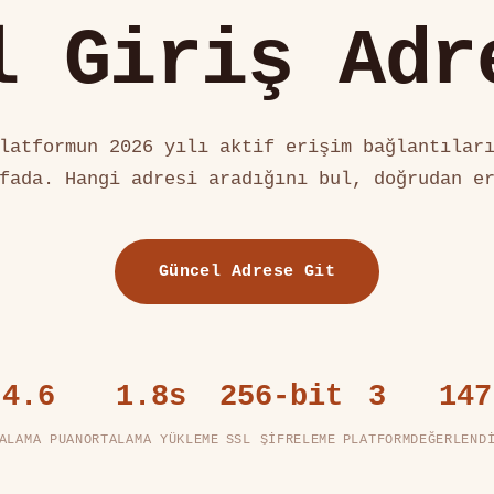
l Giriş Adr
latformun 2026 yılı aktif erişim bağlantılar
fada. Hangi adresi aradığını bul, doğrudan e
Güncel Adrese Git
4.6
1.8s
256-bit
3
147
ALAMA PUAN
ORTALAMA YÜKLEME
SSL ŞIFRELEME
PLATFORM
DEĞERLEND