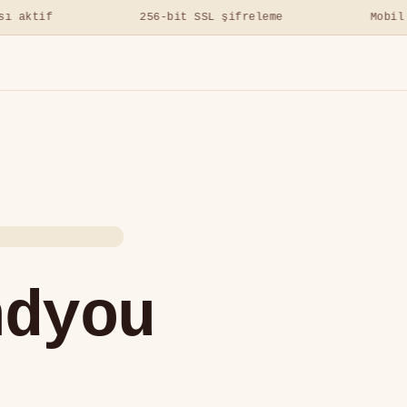
 aktif
256-bit SSL şifreleme
Mobil u
ndyou