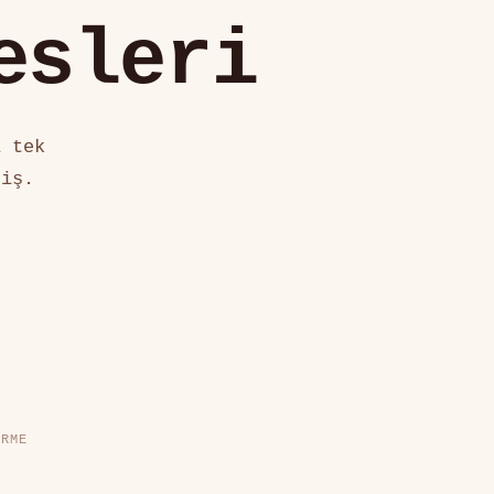
esleri
ı tek
riş.
IRME