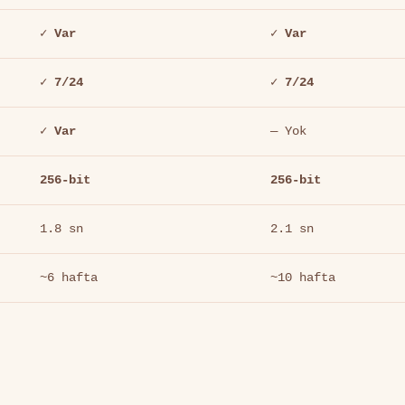
✓ Var
✓ Var
✓ 7/24
✓ 7/24
✓ Var
— Yok
256-bit
256-bit
1.8 sn
2.1 sn
~6 hafta
~10 hafta