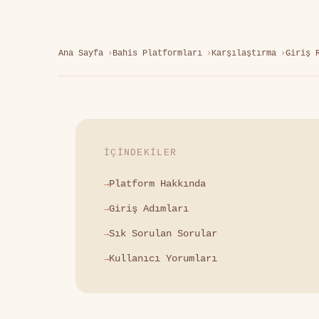
Ana Sayfa
Bahis Platformları
Karşılaştırma
Giriş 
İÇINDEKILER
Platform Hakkında
Giriş Adımları
Sık Sorulan Sorular
Kullanıcı Yorumları