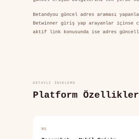
Betandyou güncel adres araması yapanla
Betwinner giriş yap arayanlar içinse c
aktif link konusunda ise adres güncell
DETAYLI İNCELEME
Platform Özellikler
01