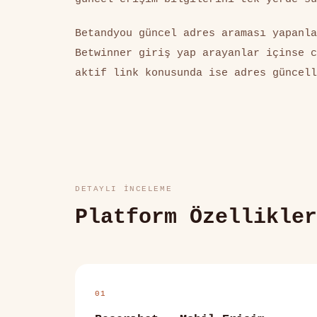
Betandyou güncel adres araması yapanla
Betwinner giriş yap arayanlar içinse c
aktif link konusunda ise adres güncell
DETAYLI İNCELEME
Platform Özellikler
01