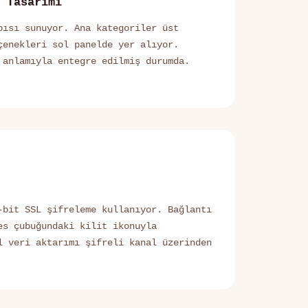
 Tasarımı
pısı sunuyor. Ana kategoriler üst
çenekleri sol panelde yer alıyor.
 anlamıyla entegre edilmiş durumda.
-bit SSL şifreleme kullanıyor. Bağlantı
es çubuğundaki kilit ikonuyla
l veri aktarımı şifreli kanal üzerinden