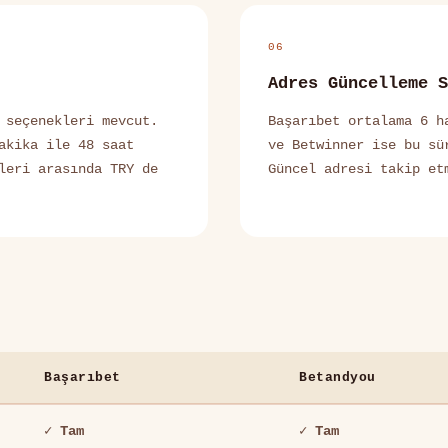
06
Adres Güncelleme S
 seçenekleri mevcut.
Başarıbet ortalama 6 h
akika ile 48 saat
ve Betwinner ise bu sü
leri arasında TRY de
Güncel adresi takip et
Başarıbet
Betandyou
✓ Tam
✓ Tam