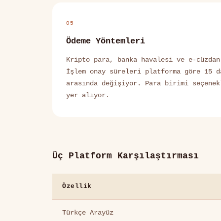
05
Ödeme Yöntemleri
Kripto para, banka havalesi ve e-cüzdan
İşlem onay süreleri platforma göre 15 d
arasında değişiyor. Para birimi seçenek
yer alıyor.
Üç Platform Karşılaştırması
Özellik
Türkçe Arayüz