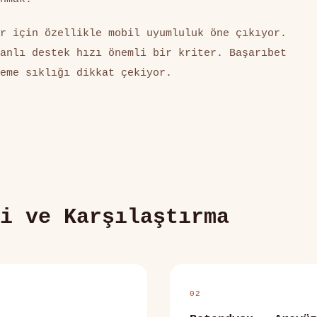
r için özellikle mobil uyumluluk öne çıkıyor.
anlı destek hızı önemli bir kriter. Başarıbet
eme sıklığı dikkat çekiyor.
i ve Karşılaştırma
02