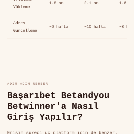
1.8 sn
2.1 sn
1.6 sn
Yükleme
Adres
~6 hafta
~10 hafta
~8 haf
Güncelleme
ADIM ADIM REHBER
Başarıbet Betandyou
Betwinner'a Nasıl
Giriş Yapılır?
Erişim süreci üç platform için de benzer.