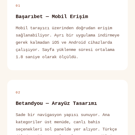
01
Başarıbet — Mobil Erişim
Mobil tarayıcı üzerinden doğrudan erişim
sağlanabiliyor. Ayrı bir uygulama indirmeye
gerek kalmadan iOS ve Android cihazlarda
çalışıyor. Sayfa yüklenme süresi ortalama
1.8 saniye olarak ölçüldü.
02
Betandyou — Arayüz Tasarımı
Sade bir navigasyon yapısı sunuyor. Ana
kategoriler üst menüde, canlı bahis
seçenekleri sol panelde yer alıyor. Türkçe