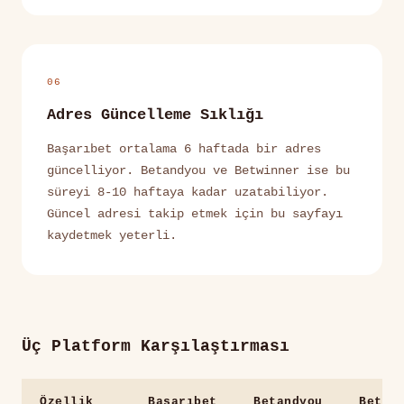
06
Adres Güncelleme Sıklığı
Başarıbet ortalama 6 haftada bir adres
güncelliyor. Betandyou ve Betwinner ise bu
süreyi 8-10 haftaya kadar uzatabiliyor.
Güncel adresi takip etmek için bu sayfayı
kaydetmek yeterli.
Üç Platform Karşılaştırması
Özellik
Başarıbet
Betandyou
Betwi