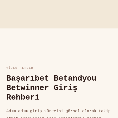
mevcut. Betwinner'da ortalama yanıt süresi 3
dakikanın altında. Betandyou ve Başarıbet'te
bu süre 5 dakikaya kadar çıkabiliyor.
VIDEO REHBER
Başarıbet Betandyou
Betwinner Giriş
Rehberi
Adım adım giriş sürecini görsel olarak takip