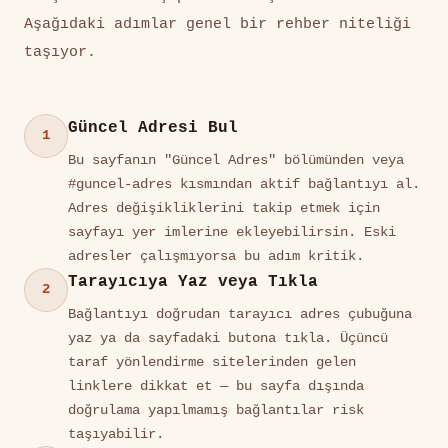
Aşağıdaki adımlar genel bir rehber niteliği
taşıyor.
Güncel Adresi Bul
1
Bu sayfanın "Güncel Adres" bölümünden veya
#guncel-adres kısmından aktif bağlantıyı al.
Adres değişikliklerini takip etmek için
sayfayı yer imlerine ekleyebilirsin. Eski
adresler çalışmıyorsa bu adım kritik.
Tarayıcıya Yaz veya Tıkla
2
Bağlantıyı doğrudan tarayıcı adres çubuğuna
yaz ya da sayfadaki butona tıkla. Üçüncü
taraf yönlendirme sitelerinden gelen
linklere dikkat et — bu sayfa dışında
doğrulama yapılmamış bağlantılar risk
taşıyabilir.