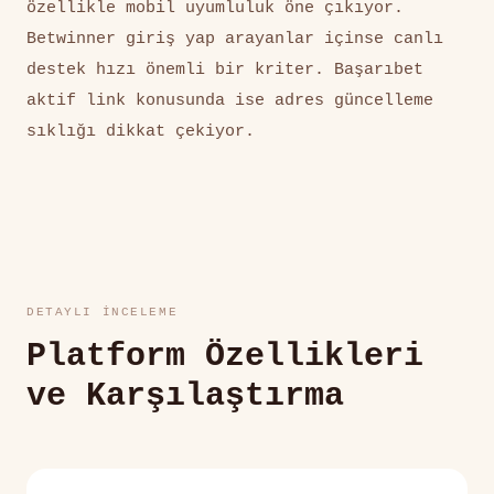
özellikle mobil uyumluluk öne çıkıyor.
Betwinner giriş yap arayanlar içinse canlı
destek hızı önemli bir kriter. Başarıbet
aktif link konusunda ise adres güncelleme
sıklığı dikkat çekiyor.
DETAYLI İNCELEME
Platform Özellikleri
ve Karşılaştırma