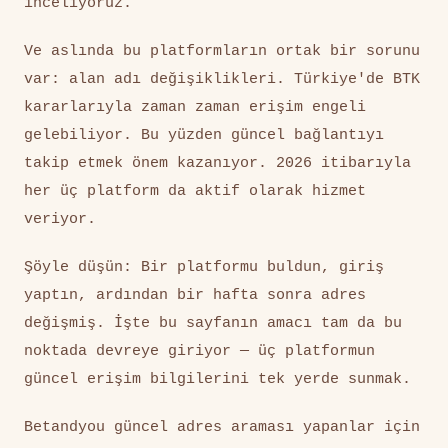
inceliyoruz.
Ve aslında bu platformların ortak bir sorunu
var: alan adı değişiklikleri. Türkiye'de BTK
kararlarıyla zaman zaman erişim engeli
gelebiliyor. Bu yüzden güncel bağlantıyı
takip etmek önem kazanıyor. 2026 itibarıyla
her üç platform da aktif olarak hizmet
veriyor.
Şöyle düşün: Bir platformu buldun, giriş
yaptın, ardından bir hafta sonra adres
değişmiş. İşte bu sayfanın amacı tam da bu
noktada devreye giriyor — üç platformun
güncel erişim bilgilerini tek yerde sunmak.
Betandyou güncel adres araması yapanlar için