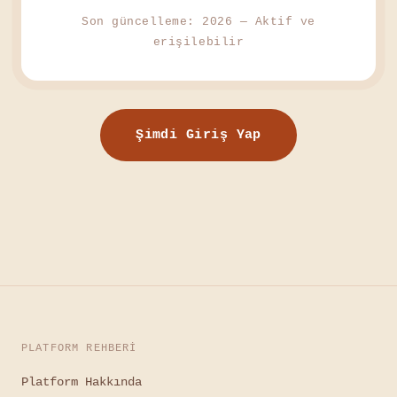
Son güncelleme: 2026 — Aktif ve
erişilebilir
Şimdi Giriş Yap
PLATFORM REHBERI
Platform Hakkında