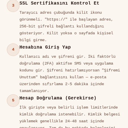
SSL Sertifikasını Kontrol Et
3
Tarayıcı adres çubuğunda kilit ikonu
görünmeli. "https://" ile başlayan adres,
256-bit şifreli bağlantı kullandığını
gösteriyor. Kilit yoksa o sayfada kişisel
bilgi girme.
Hesabına Giriş Yap
4
Kullanıcı adı ve şifreni gir. İki faktörlü
doğrulama (2FA) aktifse SMS veya uygulama
kodunu gir. Şifreni hatırlamıyorsan "Şifremi
Unuttum" bağlantısını kullan — e-posta
üzerinden sıfırlama 2-5 dakika içinde
tamamlanıyor.
Hesap Doğrulama (Gerekirse)
5
İlk girişte veya belirli işlem limitlerinde
kimlik doğrulama istenebilir. Kimlik belgesi
yüklemek genellikle 24-48 saat içinde