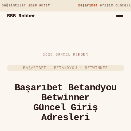
 bağlantılar
2026
aktif
Başarıbet
erişim güncell
BBB Rehber
2026 GÜNCEL REHBER
BAŞARIBET · BETANDYOU · BETWINNER
Başarıbet Betandyou
Betwinner
Güncel Giriş
Adresleri