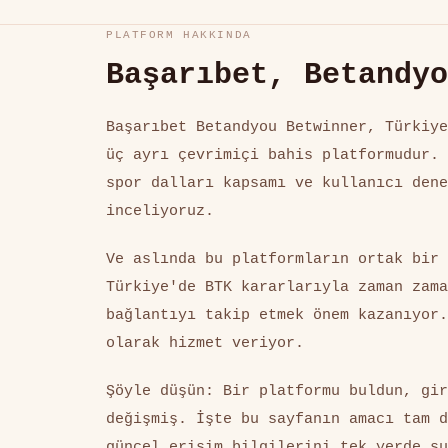
PLATFORM HAKKINDA
Başarıbet, Betandyo
Başarıbet Betandyou Betwinner, Türkiye
üç ayrı çevrimiçi bahis platformudur. 
spor dalları kapsamı ve kullanıcı dene
inceliyoruz.
Ve aslında bu platformların ortak bir 
Türkiye'de BTK kararlarıyla zaman zama
bağlantıyı takip etmek önem kazanıyor.
olarak hizmet veriyor.
Şöyle düşün: Bir platformu buldun, gir
değişmiş. İşte bu sayfanın amacı tam d
güncel erişim bilgilerini tek yerde su