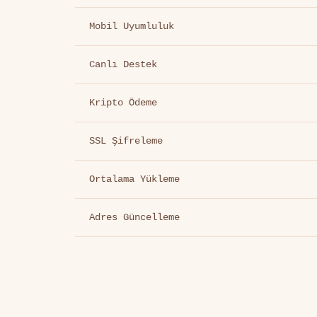
Mobil Uyumluluk
Canlı Destek
Kripto Ödeme
SSL Şifreleme
Ortalama Yükleme
Adres Güncelleme