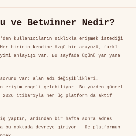
u ve Betwinner Nedir?
'den kullanıcıların sıklıkla erişmek istediği
Her birinin kendine özgü bir arayüzü, farklı
yimi anlayışı var. Bu sayfada üçünü yan yana
sorunu var: alan adı değişiklikleri.
n erişim engeli gelebiliyor. Bu yüzden güncel
 2026 itibarıyla her üç platform da aktif
iş yaptın, ardından bir hafta sonra adres
a bu noktada devreye giriyor — üç platformun
nmak.