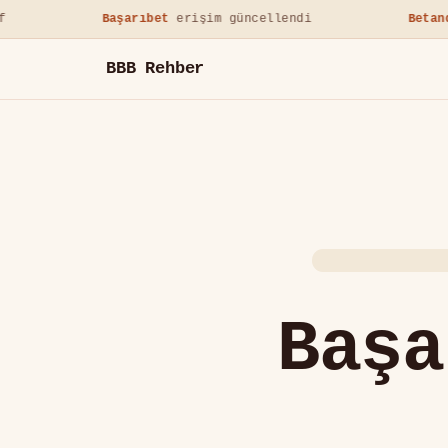
Başarıbet
erişim güncellendi
Betandy
BBB Rehber
Başa