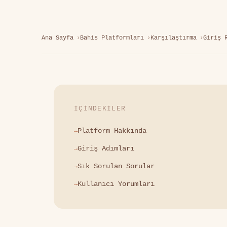
Ana Sayfa
Bahis Platformları
Karşılaştırma
Giriş 
İÇINDEKILER
Platform Hakkında
Giriş Adımları
Sık Sorulan Sorular
Kullanıcı Yorumları