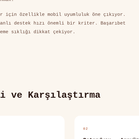
r için özellikle mobil uyumluluk öne çıkıyor.
anlı destek hızı önemli bir kriter. Başarıbet
eme sıklığı dikkat çekiyor.
i ve Karşılaştırma
02