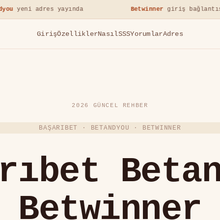
ou
yeni adres yayında
Betwinner
giriş bağlantısı
Giriş
Özellikler
Nasıl
SSS
Yorumlar
Adres
2026 GÜNCEL REHBER
BAŞARIBET · BETANDYOU · BETWINNER
rıbet Beta
Betwinner