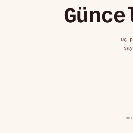
Günce
Üç p
say
ORT