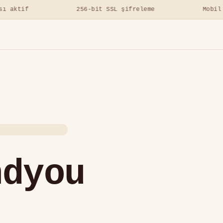
 aktif
256-bit SSL şifreleme
Mobil u
ndyou