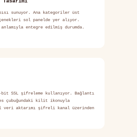
 Tasarımı
pısı sunuyor. Ana kategoriler üst
çenekleri sol panelde yer alıyor.
 anlamıyla entegre edilmiş durumda.
-bit SSL şifreleme kullanıyor. Bağlantı
es çubuğundaki kilit ikonuyla
l veri aktarımı şifreli kanal üzerinden